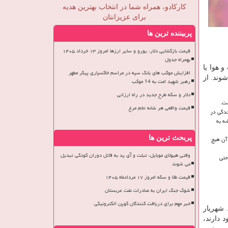
کارکادو، همراه شما در انتخاب بهترین هدیه
برای عزیزانتان
پربیننده ترین ها
قیمت بازگشایی دلار، یورو و سایر ارزها امروز ۱۳ خرداد ۱۴۰۵
بهمراه جدول
 هوا یا
افزایش موکب های بانک سپه در مراسم خاکسپاری پیکر مطهر
وند. از
رهبر شهید امت به 14 موکب
دلار و سکه طرح جدید در راه ارزانی
ست.
قیمت واقعی هر شانه تخم مرغ
ندگی در
شه به
آن هیچ
پربحث ترین ها
وقتی هیولای موبایل، تبلت و آی پد به قاتل دوران کودکی تبدیل
حتی
می شوند
قیمت طلا و سکه امروز ۱۷ مردادماه ۱۴۰۵
شوک جنگ ایران به صادرات نفت عربستان
خبر مهم برای دریافت کنندگان کوپن الکترونیکی
. شهریار
 دارند،