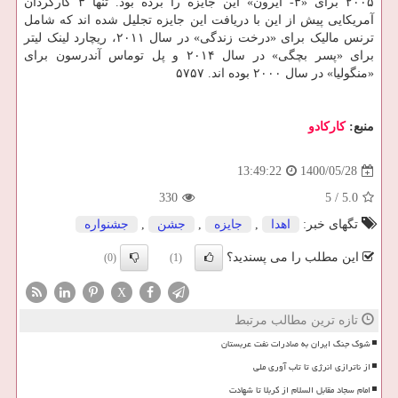
۲۰۰۵ برای «۳- آیرون» این جایزه را برده بود. تنها ۳ کارگردان
آمریکایی پیش از این با دریافت این جایزه تجلیل شده اند که شامل
ترنس مالیک برای «درخت زندگی» در سال ۲۰۱۱، ریچارد لینک لیتر
برای «پسر بچگی» در سال ۲۰۱۴ و پل توماس آندرسون برای
«منگولیا» در سال ۲۰۰۰ بوده اند. ۵۷۵۷
منبع:
كاركادو
1400/05/28
13:49:22
330
5
/
5.0
تگهای خبر:
اهدا
,
جایزه
,
جشن
,
جشنواره
این مطلب را می پسندید؟
(0)
(1)
X
تازه ترین مطالب مرتبط
شوک جنگ ایران به صادرات نفت عربستان
از ناترازی انرژی تا تاب آوری ملی
امام سجاد مقابل السلام از کربلا تا شهادت