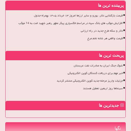
پربیننده ترین ها
قیمت بازگشایی دلار، یورو و سایر ارزها امروز ۱۳ خرداد ۱۴۰۵ بهمراه جدول
افزایش موکب های بانک سپه در مراسم خاکسپاری پیکر مطهر رهبر شهید امت به 14 موکب
دلار و سکه طرح جدید در راه ارزانی
قیمت واقعی هر شانه تخم مرغ
پربحث ترین ها
شوک جنگ ایران به صادرات نفت عربستان
خبر مهم برای دریافت کنندگان کوپن الکترونیکی
جزئیات واریز مرحله جدید کوپن الکترونیکی منتشر گردید
سینماها روز اربعین تعطیل هستند
جدیدترین ها
تگها