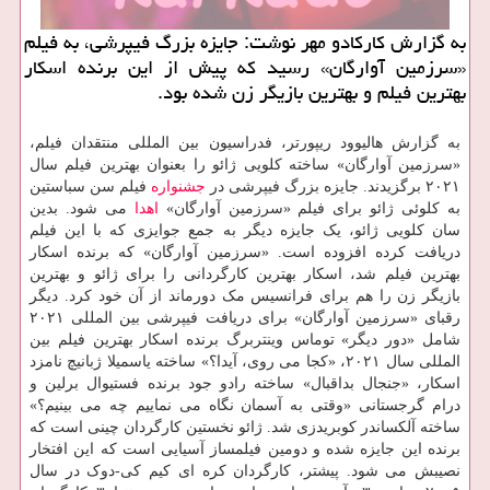
به گزارش کارکادو مهر نوشت: جایزه بزرگ فیپرشی، به فیلم
«سرزمین آوارگان» رسید که پیش از این برنده اسکار
بهترین فیلم و بهترین بازیگر زن شده بود.
به گزارش هالیوود ریپورتر، فدراسیون بین المللی منتقدان فیلم،
«سرزمین آوارگان» ساخته کلویی ژائو را بعنوان بهترین فیلم سال
۲۰۲۱ برگزیدند. جایزه بزرگ فیپرشی در
جشنواره
فیلم سن سباستین
به کلوئی ژائو برای فیلم «سرزمین آوارگان»
اهدا
می شود. بدین
سان کلویی ژائو، یک جایزه دیگر به جمع جوایزی که با این فیلم
دریافت کرده افزوده است. «سرزمین آوارگان» که برنده اسکار
بهترین فیلم شد، اسکار بهترین کارگردانی را برای ژائو و بهترین
بازیگر زن را هم برای فرانسیس مک دورماند از آن خود کرد. دیگر
رقبای «سرزمین آوارگان» برای دریافت فیپرشی بین المللی ۲۰۲۱
شامل «دور دیگر» توماس وینتربرگ برنده اسکار بهترین فیلم بین
المللی سال ۲۰۲۱، «کجا می روی، آیدا؟» ساخته یاسمیلا ژبانیچ نامزد
اسکار، «جنجال بداقبال» ساخته رادو جود برنده فستیوال برلین و
درام گرجستانی «وقتی به آسمان نگاه می نماییم چه می بینیم؟»
ساخته آلکساندر کوبریدزی شد. ژائو نخستین کارگردان چینی است که
برنده این جایزه شده و دومین فیلمساز آسیایی است که این افتخار
نصیبش می شود. پیشتر، کارگردان کره ای کیم کی-دوک در سال