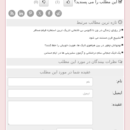
این مطلب را می پسندید؟
(0)
(1)
X
تازه ترین مطالب مرتبط
از رؤیای زندگی در ون تا کابوس بی خانمانی تاریک ترین استعاره فیلم مسافر
تشییع قرن مستند می شود
نوجوانان چطور در بین هیاهوی لایک ها، هویت خویش را حفظ کنند؟
یک لایک جنجالی سام درخشانی و آزمون سلبریتی ها در ایام حساس
نظرات بینندگان در مورد این مطلب
عقیده شما در مورد این مطلب
نام:
ایمیل:
عقیده: