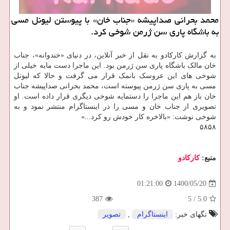
محمد بحرانی صداپیشه «جناب خان» با پیوستن لیونل مسی
به باشگاه پاری سن ژرمن شوخی کرد.
به گزارش کارکادو به نقل از خبر آنلاین، در دنیای «خندوانه»، جناب
خان مالک باشگاه پاری سن ژرمن بود. این ماجرا دست مایه خیلی از
شوخی های این عروسک بانمک قرار می گرفت و حالا که لیونل
مسی به پاری سن ژرمن پیوسته است، محمد بحرانی صداپیشه جناب
خان باز هم این ماجرا را دستمایه شوخی دیگری قرار داده است. او
تصویری از جناب خان و مسی را در اینستاگرام منتشر نمود و به
شوخی نوشت: «بالاخره کار خودش رو کرد...»
۵۸۵۸
منبع:
كاركادو
1400/05/20
01:21:00
387
5
/
5.0
تگهای خبر:
اینستاگرام
,
تصویر