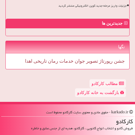
جزئیات واریز مرحله جدید کوپن الکترونیکی منتشر گردید
جدیدترین ها
تگها
جشن
رپورتاژ
تصویر
جوان
خدمات
رمان
تاریخی
اهدا
مطالب کارکادو
بازگشت به خانه کارکادو
karkado.ir - حقوق مادی و معنوی سایت كاركادو محفوظ است
كاركادو
فروش کادو و انتخاب انواع کادویی ، کارکادو، هدیه ای از جنس عشق و خاطره