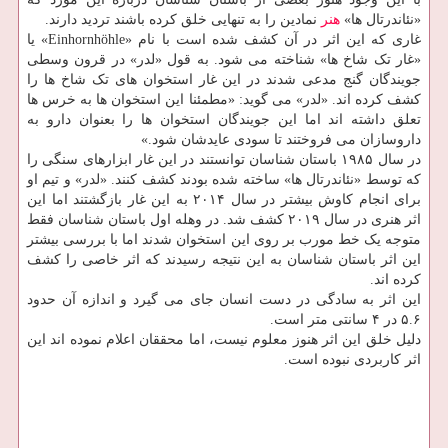
«نئاندرتال ها»
هنر
نمادین را به تنهایی خلق کرده باشند تردید دارند.
غاری که این اثر در آن کشف شده است با نام «Einhornhöhle» یا
«غار تک شاخ ها» شناخته می شود. به قول «لدر» در قرون وسطی
جویندگان گنج مدعی شدند در این غار استخوان های تک شاخ ها را
کشف کرده اند. «لدر» می گوید: «مطمئنا این استخوان ها به خرس ها
تعلق داشته اند اما این جویندگان استخوان ها را بعنوان دارو به
داروسازان می فروختند تا سودی عایدشان شود.»
در سال ۱۹۸۵ باستان شناسان توانستند در این غار ابزارهای سنگی را
که توسط «نئاندرتال ها» ساخته شده بودند کشف کنند. «لدر» و تیم او
برای انجام کاوش بیشتر در سال ۲۰۱۴ به این غار بازگشتند اما این
اثر هنری در سال ۲۰۱۹ کشف شد. در وهله اول باستان شناسان فقط
متوجه یک خط مورب بر روی این استخوان شدند اما با بررسی بیشتر
این اثر باستان شناسان به این نتیجه رسیدند که اثر خاصی را کشف
کرده اند.
این اثر به سادگی در دست انسان جای می گیرد و اندازه آن حدود
۵.۶ در ۴ سانتی متر است.
دلیل خلق این اثر هنوز معلوم نیست، اما محققان اعلام نموده اند این
اثر کاربردی نبوده است.