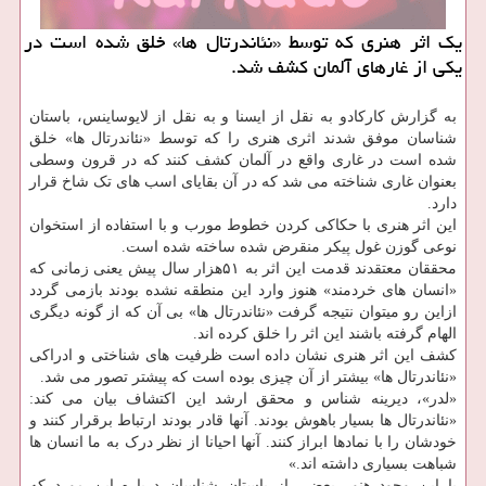
یک اثر هنری که توسط «نئاندرتال ها» خلق شده است در
یکی از غارهای آلمان کشف شد.
به گزارش کارکادو به نقل از ایسنا و به نقل از لایوساینس، باستان
شناسان موفق شدند اثری هنری را که توسط «نئاندرتال ها» خلق
شده است در غاری واقع در آلمان کشف کنند که در قرون وسطی
بعنوان غاری شناخته می شد که در آن بقایای اسب های تک شاخ قرار
دارد.
این اثر هنری با حکاکی کردن خطوط مورب و با استفاده از استخوان
نوعی گوزن غول پیکر منقرض شده ساخته شده است.
محققان معتقدند قدمت این اثر به ۵۱هزار سال پیش یعنی زمانی که
«انسان های خردمند» هنوز وارد این منطقه نشده بودند بازمی گردد
ازاین رو میتوان نتیجه گرفت «نئاندرتال ها» بی آن که از گونه دیگری
الهام گرفته باشند این اثر را خلق کرده اند.
کشف این اثر هنری نشان داده است ظرفیت های شناختی و ادراکی
«نئاندرتال ها» بیشتر از آن چیزی بوده است که پیشتر تصور می شد.
«لدر»، دیرینه شناس و محقق ارشد این اکتشاف بیان می کند:
«نئاندرتال ها بسیار باهوش بودند. آنها قادر بودند ارتباط برقرار کنند و
خودشان را با نمادها ابراز کنند. آنها احیانا از نظر درک به ما انسان ها
شباهت بسیاری داشته اند.»
با این وجود هنور بعضی از باستان شناسان درباره این مورد که