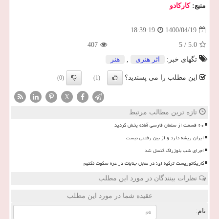
منبع:
كاركادو
1400/04/19
18:39:19
407
5
/
5.0
تگهای خبر:
اثر هنری
,
هنر
این مطلب را می پسندید؟
(0)
(1)
X
تازه ترین مطالب مرتبط
۶۰ قسمت از سلمان فارسی آماده پخش گردید
ایران ریشه دارد و از بین رفتنی نیست
اجرای شب بلوزراک کنسل شد
کاریکاتوریست ترکیه ای: در مقابل جنایات در غزه سکوت نکنیم
نظرات بینندگان در مورد این مطلب
عقیده شما در مورد این مطلب
نام: