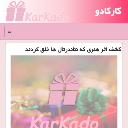
کارکادو
منو
كشف اثر هنری كه نئاندرتال ها خلق كردند