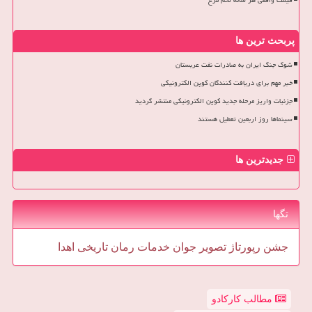
قیمت واقعی هر شانه تخم مرغ
پربحث ترین ها
شوک جنگ ایران به صادرات نفت عربستان
خبر مهم برای دریافت کنندگان کوپن الکترونیکی
جزئیات واریز مرحله جدید کوپن الکترونیکی منتشر گردید
سینماها روز اربعین تعطیل هستند
جدیدترین ها
تگها
جشن
رپورتاژ
تصویر
جوان
خدمات
رمان
تاریخی
اهدا
مطالب کارکادو