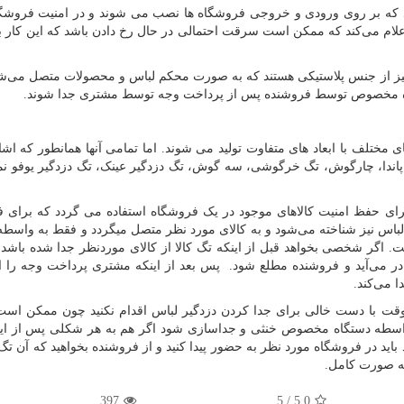
د که بر روی ورودی و خروجی فروشگاه ها نصب می شوند و در امنیت فروش
علام می‌کند که ممکن است سرقت احتمالی در حال رخ دادن باشد که این کار با
یز از جنس پلاستیکی هستند که به صورت محکم لباس و محصولات متصل می‌شو
کننده مخصوص توسط فروشنده پس از پرداخت وجه توسط مشتری جدا شوند.
مختلف با ابعاد های متفاوت تولید می شوند. اما تمامی آنها همانطور که اشا
پاندا، چارگوش، تگ خرگوشی، سه گوش، تگ دزدگیر عینک، تگ دزدگیر یوفو نم
ای حفظ امنیت کالاهای موجود در یک فروشگاه استفاده می گردد که برای 
گ لباس نیز شناخته می‌شود و به کالای مورد نظر متصل میگردد و فقط به واسطه
اگر شخصی بخواهد قبل از اینکه تگ کالا از کالای موردنظر جدا شده باشد آ
در می‌آید و فروشنده مطلع شود. پس بعد از اینکه مشتری پرداخت وجه را ان
 می‌کند.
وقت با دست خالی برای جدا کردن دزدگیر لباس اقدام نکنید چون ممکن ا
به واسطه دستگاه مخصوص خنثی و جداسازی شود اگر هم به هر شکلی پس از ای
 باید در فروشگاه مورد نظر به حضور پیدا کنید و از فروشنده بخواهید که آن تگ
 صورت کامل.
397
5
/
5.0