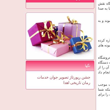
گاه نقش
 به صدا
ند و به
ره کرده
ونه های
فروشگاه
 دستگاه
تگها
ن را از
جام داد
جشن
رپورتاژ
تصویر
جوان
خدمات
رمان
تاریخی
اهدا
ست موجب
نکه شما
 را برای