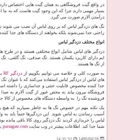
در واقع گیت فروشگاهی به همان گیت هایی اختصاص دار
بسیار مهمی دارند چرا که این وجود گیت هاست که به ما ا
درآمدن آلارم صورت می گیرد.
تگ های دزدگیر لباس که بر روی لباس آن نصب می شوند ن
راحتی جدا نمی‌شوند بلکه بخواهند از دستگاه های جدا 
انواع مختلف دزدگیر لباس
دزدگیر های لباس شامل انواع مختلفی هستند و در طرح های 
ایم دارای کاربرد یکسان هستند. تگ صدفی، تگ گلفی، تگ 
از تگ ها هستند.
به صورت کلی و خلاصه می توانیم بگوییم از
دزدگیر
RF
بر
های لباس از دزدگیر لباس استفاده می‌کنند که با عنوان ت
جدا کننده مخصوص قابلیت خنثی و جداسازی را داشته است. 
فروشگاه بیرون بیاید به محض عبور از گیت آلارم به صدا 
فروشنده تگ را به واسطه دستگاه های مخصوص از کالا جدا
یک نکته مهم در خصوص تگ ها به خاطر بسپارید که هیچ 
آسیب رساندن به لباس شوید. این دزدگیرها حتماً باید 
لباس را خریداری کردید تگ دزدگیر روی کالا باقی مانده بود
شما جدا کند. اطلاعات بیشتر در وب سایت
parsagate.com
به
1400/04/18
14:35:32