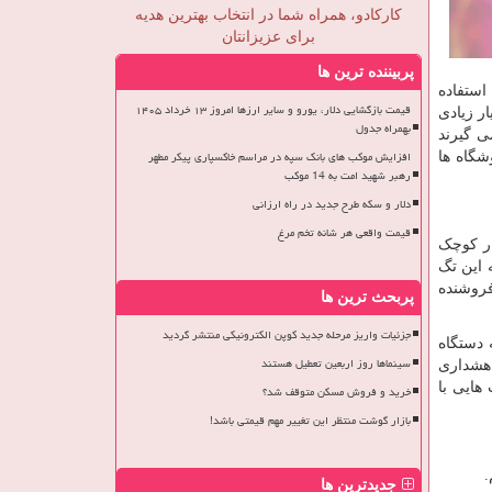
کارکادو، همراه شما در انتخاب بهترین هدیه
برای عزیزانتان
پربیننده ترین ها
استفاده
قیمت بازگشایی دلار، یورو و سایر ارزها امروز ۱۳ خرداد ۱۴۰۵
ر زیادی
بهمراه جدول
ی گیرند
افزایش موکب های بانک سپه در مراسم خاکسپاری پیکر مطهر
شگاه ها
رهبر شهید امت به 14 موکب
دلار و سکه طرح جدید در راه ارزانی
قیمت واقعی هر شانه تخم مرغ
ار کوچک
 این تگ
فروشنده
پربحث ترین ها
جزئیات واریز مرحله جدید کوپن الکترونیکی منتشر گردید
 دستگاه
سینماها روز اربعین تعطیل هستند
 هشداری
‌هایی با
خرید و فروش مسکن متوقف شد؟
بازار گوشت منتظر این تغییر مهم قیمتی باشد!
.
جدیدترین ها