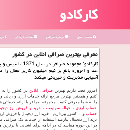
کارکادو
صفحه اصلی
درباره كاركادو
مطالب كاركادو
فروش
معرفی بهترین صرافی انلاین در كشور
كاركادو: مجموعه صرافر در سال
آسیایی مدیریت و میزبانی میكند
امروز قصد داریم بهترین
صرافی انلاین
در کشور را به 
کنیم و همچنین بهترین مرجع ارائه خدمات ارزی و ریالی و
را به شما معرفی کنیم . مجموعه صرافر با ارائه خدماتی
حساب ارزی
،
حواله سوئیفت
،
خرید و فروش ارز دیجیت
حساب
و ... کشور بپردازیم . خرید ارز دیجیتال یا فروش ارز 
ترید ارز دیجیتال نیازمند استفاده از خدمات یک صرافی معت
در این حوزه میباشد که در ادامه برای آشنایی با برترین