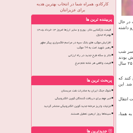
کارکادو، همراه شما در انتخاب بهترین هدیه
برای عزیزانتان
پربیننده ترین ها
 در حال
و داشته
قیمت بازگشایی دلار، یورو و سایر ارزها امروز ۱۳ خرداد ۱۴۰۵
بهمراه جدول
افزایش موکب های بانک سپه در مراسم خاکسپاری پیکر مطهر
رهبر شهید امت به 14 موکب
سراسر شب
دلار و سکه طرح جدید در راه ارزانی
ش بودند
قیمت واقعی هر شانه تخم مرغ
جایگزین پول نقد کنند. بدین ترتیب رانندگان کامیون‌ها از این کارت‌ها به جای حمل پول نقد استفاده کردند. این قضیه درست مربوط به ۲۵ سال
کنند که
پربحث ترین ها
شد. این
شوک جنگ ایران به صادرات نفت عربستان
خبر مهم برای دریافت کنندگان کوپن الکترونیکی
ت انتقال
جزئیات واریز مرحله جدید کوپن الکترونیکی منتشر گردید
سینماها روز اربعین تعطیل هستند
به همتا،
جدیدترین ها