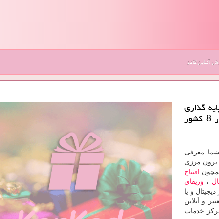
 آنلاین کادو
 1371 تاسیس و پایه گذاری
شد و امروزه بالغ بر نیم میلیون كاربر فعال را در 8 كشور
شما معرفی
 برون مرزی
 همچون
افتتاح
ال
،
وریفای
دیجیتال و یا
بر و آنلاین
 مرکز خدمات