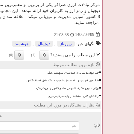
مرکز تبادلات ارزی صرافر یکی از برترین و معتبرترین م
8 کشور آسیایی مدیریت و میزبانی میکند . علاقه مندان بمنظور کسب اطلاعات بیشتر میتوانند به ادرس اینترنتی صرافر به نشانی
مراجعه نمایند.
1400/04/09
21:08:38
تگهای خبر:
رپورتاژ
,
دیجیتال
,
هوشمند
این مطلب را می پسندید؟
(0)
(1)
تازه ترین مطالب مرتبط
خبر مهم دولت برای متقاضیان تسهیلات بانکی
بانک مهر ایران در راه تبدیل شدن به بانک عامل اصناف کشور
وزارت نیرو تکلیف خاموشی ها در کشور را روشن کرد
راهنمای کامل استفاده از پایه سرفیس پرو
نظرات بینندگان در مورد این مطلب
ع
نام: