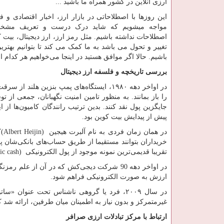
ارزی انلاین در کشور همراه ما باشید ...
این روزها با اصطلاحاتی در بازار ارز، اخبار اقتصادی و
مواجه میشویم که شاید درک درست و تعریف مشخص
اصطلاحات نداشته باشیم. مثل رمز ارز، ارز دیجیتال، بیت 
تغییر و تحول می باشد به ما کمک می کند تا بتوانیم بهتری
باشیم. حالا اگر موافق هستید در اینجا می‌خواهیم هر کدام ا
بررسی تاریخچه و فلسفه ارز دیجیتال
در اواخر دهه‌ ۱۹۸۰، ایستگاه‌های پمپ بنزی
را باز بمانند. به منظور تامین امنیت نگهبانان، جمعی از 
پیش از پیدایش بیت کوین بود.
در همان زمان فردی به نام آلبرت هیجین
(Albert Heijin)
ک
خریداران بتوانند مستقیما از طریق حساب‌های بانکی‌شان پر
تقریبا قدیمی‌ترین نمونه موجود از پول الکترونیکی
ic cash)
در اواخر دهه 90 شرکت دیجی‌کش که در آن از عل
ارزش به صورت الکترونیکی فراهم شود.
در سال ۲۰۰۹، فرد یا گروهی ناشناس تحت عنوان 
غیرمتمرکز و بدون نیاز به اطمینان میان طرفین، ارائه شد 
ارتباط با مرکز تبادلات ارزی صرافر