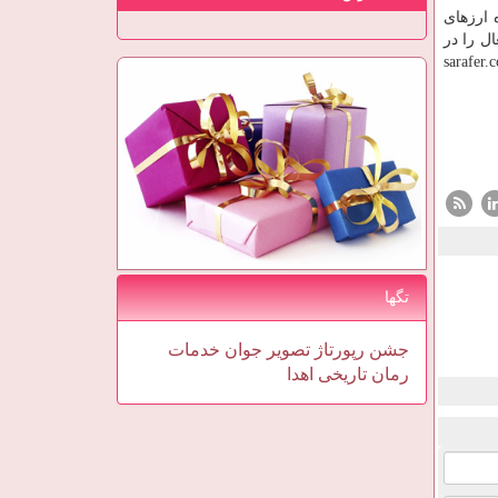
 ارزهای
کاربر فعال را در
sarafer.
تگها
جشن
رپورتاژ
تصویر
جوان
خدمات
رمان
تاریخی
اهدا