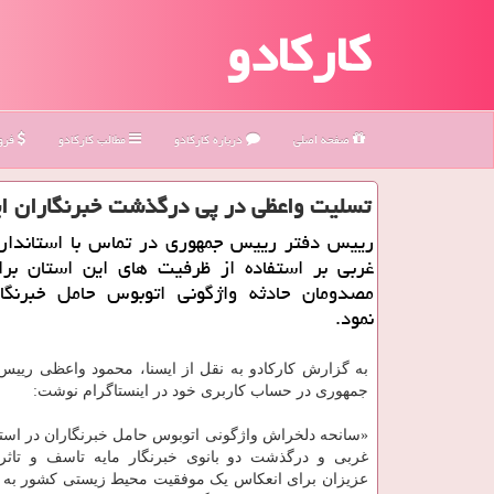
کارکادو
صفحه اصلی
درباره كاركادو
مطالب كاركادو
فروش
تسلیت واعظی در پی درگذشت خبرنگاران ایس
رییس دفتر رییس جمهوری در تماس با استاندار آ
غربی بر استفاده از ظرفیت های این استان برا
مصدومان حادثه واژگونی اتوبوس حامل خبرنگار
نمود.
به گزارش کارکادو به نقل از ایسنا، محمود واعظی رییس
جمهوری در حساب کاربری خود در اینستاگرام نوشت:
«سانحه دلخراش واژگونی اتوبوس حامل خبرنگاران در استان
غربی و درگذشت دو بانوی خبرنگار مایه تاسف و تاثر 
عزیزان برای انعکاس یک موفقیت محیط زیستی کشور به