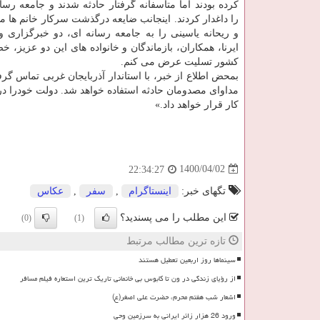
کرده بودند اما متاسفانه گرفتار حادثه شدند و جامعه رس
را داغدار کردند. اینجانب ضایعه درگذشت سرکار خانم ها 
و ریحانه یاسینی را به جامعه رسانه ای، دو خبرگزاری وز
ایرنا، همکاران، بازماندگان و خانواده های این دو عزیز،
کشور تسلیت عرض می کنم.
بمحض اطلاع از خبر، با استاندار آذربایجان غربی تماس گر
مداوای مصدومان حادثه استفاده خواهد شد. دولت خودرا در 
کار قرار خواهد داد.»
1400/04/02
22:34:27
تگهای خبر:
اینستاگرام
,
سفر
,
عكاس
این مطلب را می پسندید؟
(0)
(1)
تازه ترین مطالب مرتبط
سینماها روز اربعین تعطیل هستند
از رؤیای زندگی در ون تا کابوس بی خانمانی تاریک ترین استعاره فیلم مسافر
اشعار شب هفتم محرم، حضرت علی اصغر(ع)
ورود 26 هزار زائر ایرانی به سرزمین وحی