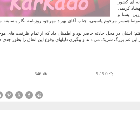
انه ای کشور
مهشاد کریمی
ین ایسنا و
 خصوصا همسر مرحوم یاسینی، جناب آقای بهراد مهرجو، روزنامه نگار باسابقه 
فتم؛ ایشان در محل حادثه حاضر بود و اطمینان داد که از تمام ظرفیت های موج
این غم بزرگ شریک می داند و پیگیری دلیلهای وقوع این اتفاق را بطور جدی د
546
5
/
5.0
X