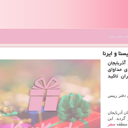
 آنلاین کادو
نا و ایرنا
ذربایجان
ی مداوای
ان تاکید
 دفتر رییس
 آذربایجان
گردید. این
 منطقه
سفر