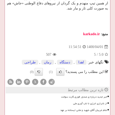
از همین تیپ منهدم و یک گردان از نیروهای دفاع الوطنی «جاش» هم
به صورت کلی تار و مار شد.
منبع:
karkado.ir
1400/04/01
11:54:51
507
5
/
5.0
تگهای خبر:
اهدا
,
دستگاه
,
رمان
,
طراحی
این مطلب را می پسندید؟
(0)
(1)
X
تازه ترین مطالب مرتبط
خبر جدید درباره ی صدور فوری کارت سوخت
از ناترازی انرژی تا تاب آوری ملی
شام غریبان آقای شهید و ملتی ایستاده بر عهد