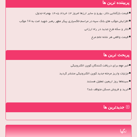
پربیننده ترین ها
قیمت بازگشایی دلار، یورو و سایر ارزها امروز ۱۳ خرداد ۱۴۰۵ بهمراه جدول
افزایش موکب های بانک سپه در مراسم خاکسپاری پیکر مطهر رهبر شهید امت به 14 موکب
دلار و سکه طرح جدید در راه ارزانی
قیمت واقعی هر شانه تخم مرغ
پربحث ترین ها
خبر مهم برای دریافت کنندگان کوپن الکترونیکی
جزئیات واریز مرحله جدید کوپن الکترونیکی منتشر گردید
سینماها روز اربعین تعطیل هستند
خرید و فروش مسکن متوقف شد؟
جدیدترین ها
تگها