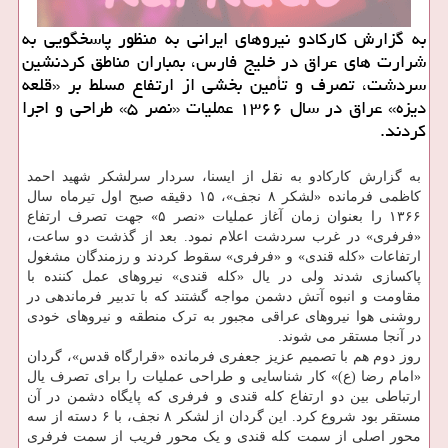
به گزارش کارکادو نیروهای ایرانی به منظور پاسخگویی به
شرارت های عراق در خلیج فارس، بمباران مناطق کردنشین
سردشت، تصرف و تأمین بخشی از ارتفاع مسلط بر «قلعه
دیزه» عراق در سال ۱۳۶۶ عملیات «نصر ۵» طراحی و اجرا
کردند.
به گزارش کارکادو به نقل از ایسنا، سردار سرلشکر شهید احمد
کاظمی فرمانده «لشکر ۸ نجف»، ۱۵ دقیقه صبح اول تیرماه سال
۱۳۶۶ را بعنوان زمان آغاز عملیات «نصر ۵» جهت تصرف ارتفاع
«فرفری» در غرب سردشت اعلام نمود. بعد از گذشت دو ساعت،
ارتفاعات «کله قندی» و «فرفری» سقوط کردند و رزمندگان مشغول
پاکسازی شدند ولی در یال «کله قندی» نیروهای عمل کننده با
مقاومت و انبوه آتش دشمن مواجه گشتند که با تدبیر فرماندهی در
روشنی هوا نیروهای عراقی مجبور به ترک منطقه و نیروهای خودی
در آنجا مستقر می شوند.
روز دوم هم با تصمیم عزیز جعفری فرمانده «قرارگاه قدس»، گردان
«امام رضا (ع)» کار شناسایی و طراحی عملیات را برای تصرف یال
ارتباطی بین دو ارتفاع کله قندی و فرفری که پایگاه دشمن در آن
مستقر بود شروع کرد. این گردان از لشکر ۸ نجف، با ۶ دسته از سه
محور اصلی از سمت کله قندی و یک محور فریب از سمت فرفری