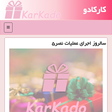
کارکادو
منو
سالروز اجرای عملیات نصر۵