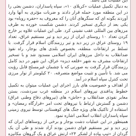
این عملیات می باشد.
به دنبال تکمیل عملیات «کربلای ۱۰»، سپاه پاسداران، دشمن بعثی را
در این منطقه مورد حمله قرار دادند و ضربات مؤثری به آنها وارد
آوردند بگونه ای که سنگرهای آنان را که معروف به «حفره روباه» بود
یکی بعد از دیگری تسخیر کردند. دشمن شکست خورده به طرف
مرزهای بین المللی عقب نشینی کرد. طی این عملیات علاوه بر خارج
کردن تعداد ۱۰ روستای ایران از زیر دید و تیر مستقیم عراق، تعداد
۱۹ روستای عراق در زیر دید و تیر رزمندگان اسلام قرار گرفت. با
تسلط بر ارتفاعات منطقه، بخصوص بلندی های بوجار، راه نفوذ
ضدانقلاب به داخل مرزهای ایران اسلامی مسدود شد و با تسخیر
ارتفاعات مشرف به شهر «قلعه دیزه» عراق، این شهر در دید کامل
رزمندگان قرار گرفت به صورتی که با چشمان غیرمسلح قابل رؤیت
می شد. با تأمین و تثبیت مواضع متصرفه، ۲۰ کیلومتر از نوار مرزی
تحت کنترل سپاه اسلام در آمد.
از اهداف و خصوصیت های بارز اجرای این عملیات میتوان به تکمیل
خطوط پدافندی نیروهای اسلام در منطقه غرب سردشت، بستن
معابر نفوذی ضدانقلاب و «جاش» های (نیروهای دفاع وطنی عراق)
دشمن و گسترش ارتباط با نیروهای تحت امر «قرارگاه رمضان» و
استفاده از تاکتیک های ویژه جنگ های کوهستانی توسط نیروی زمینی
سپاه پاسداران انقلاب اسلامی اشاره نمود.
همینطور در این عملیات دشت بوجار و برخی از روستاهای ایران که
زیر دید و تیر مستقیم قوای دشمن بودند آزاد شدند و طی آن یک
گردان از «تیپ پیاده از لشکر ۲۴» ارتش عراق و یک گروهان مکانیزه