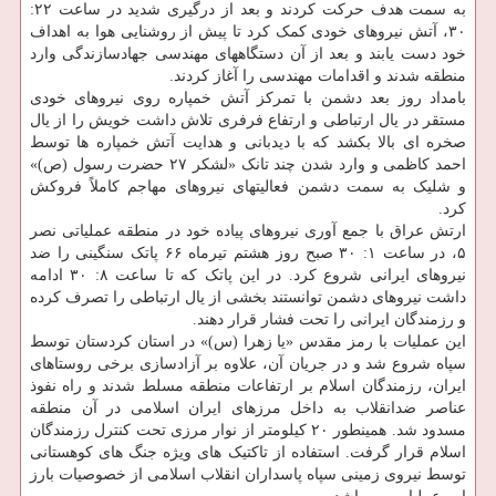
به سمت هدف حرکت کردند و بعد از درگیری شدید در ساعت ۲۲:
۳۰، آتش نیروهای خودی کمک کرد تا پیش از روشنایی هوا به اهداف
خود دست یابند و بعد از آن دستگاههای مهندسی جهادسازندگی وارد
منطقه شدند و اقدامات مهندسی را آغاز کردند.
بامداد روز بعد دشمن با تمرکز آتش خمپاره روی نیروهای خودی
مستقر در یال ارتباطی و ارتفاع فرفری تلاش داشت خویش را از یال
صخره ای بالا بکشد که با دیدبانی و هدایت آتش خمپاره ها توسط
احمد کاظمی و وارد شدن چند تانک «لشکر ۲۷ حضرت رسول (ص)»
و شلیک به سمت دشمن فعالیتهای نیروهای مهاجم کاملاً فروکش
کرد.
ارتش عراق با جمع آوری نیروهای پیاده خود در منطقه عملیاتی نصر
۵، در ساعت ۱: ۳۰ صبح روز هشتم تیرماه ۶۶ پاتک سنگینی را ضد
نیروهای ایرانی شروع کرد. در این پاتک که تا ساعت ۸: ۳۰ ادامه
داشت نیروهای دشمن توانستند بخشی از یال ارتباطی را تصرف کرده
و رزمندگان ایرانی را تحت فشار قرار دهند.
این عملیات با رمز مقدس «یا زهرا (س)» در استان کردستان توسط
سپاه شروع شد و در جریان آن، علاوه بر آزادسازی برخی روستاهای
ایران، رزمندگان اسلام بر ارتفاعات منطقه مسلط شدند و راه نفوذ
عناصر ضدانقلاب به داخل مرزهای ایران اسلامی در آن منطقه
مسدود شد. همینطور ۲۰ کیلومتر از نوار مرزی تحت کنترل رزمندگان
اسلام قرار گرفت. استفاده از تاکتیک های ویژه جنگ های کوهستانی
توسط نیروی زمینی سپاه پاسداران انقلاب اسلامی از خصوصیات بارز