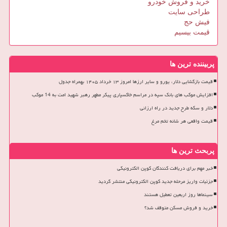
خرید و فروش خودرو
طراحی سایت
فیش حج
قیمت بیسیم
پربیننده ترین ها
قیمت بازگشایی دلار، یورو و سایر ارزها امروز ۱۳ خرداد ۱۴۰۵ بهمراه جدول
افزایش موکب های بانک سپه در مراسم خاکسپاری پیکر مطهر رهبر شهید امت به 14 موکب
دلار و سکه طرح جدید در راه ارزانی
قیمت واقعی هر شانه تخم مرغ
پربحث ترین ها
خبر مهم برای دریافت کنندگان کوپن الکترونیکی
جزئیات واریز مرحله جدید کوپن الکترونیکی منتشر گردید
سینماها روز اربعین تعطیل هستند
خرید و فروش مسکن متوقف شد؟