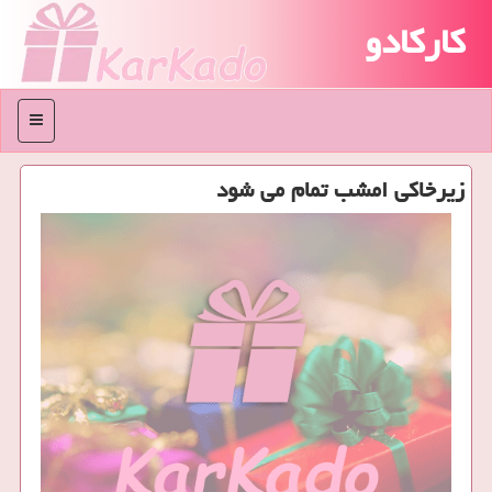
کارکادو
منو
زیرخاكی امشب تمام می شود