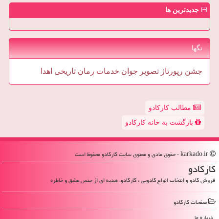
جدیدترین ها
تگها
جشن
رپورتاژ
تصویر
جوان
خدمات
رمان
تاریخی
اهدا
مطالب کارکادو
بازگشت به خانه کارکادو
karkado.ir - حقوق مادی و معنوی سایت كاركادو محفوظ است
كاركادو
فروش کادو و انتخاب انواع کادویی ، کارکادو، هدیه ای از جنس عشق و خاطره
صفحات كاركادو
درباره ما