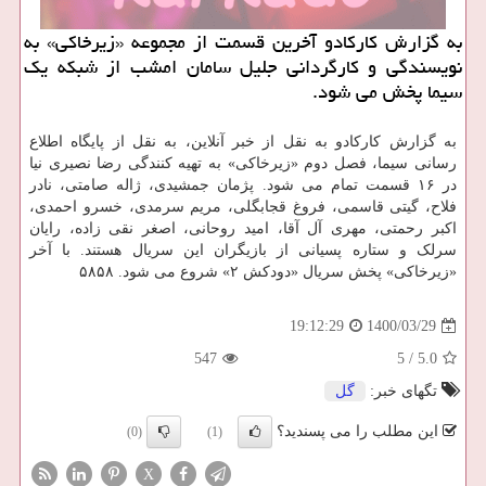
به گزارش کارکادو آخرین قسمت از مجموعه «زیرخاکی» به
نویسندگی و کارگردانی جلیل سامان امشب از شبکه یک
سیما پخش می شود.
به گزارش کارکادو به نقل از خبر آنلاین، به نقل از پایگاه اطلاع
رسانی سیما، فصل دوم «زیرخاکی» به تهیه کنندگی رضا نصیری نیا
در ۱۶ قسمت تمام می شود. پژمان جمشیدی، ژاله صامتی، نادر
فلاح، گیتی قاسمی، فروغ قجابگلی، مریم سرمدی، خسرو احمدی،
اکبر رحمتی، مهری آل آقا، امید روحانی، اصغر نقی زاده، رایان
سرلک و ستاره پسیانی از بازیگران این سریال هستند. با آخر
«زیرخاکی» پخش سریال «دودکش ۲» شروع می شود. ۵۸۵۸
1400/03/29
19:12:29
547
5
/
5.0
تگهای خبر:
گل
این مطلب را می پسندید؟
(0)
(1)
X