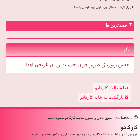
بازار گوشت منتظر این تغییر مهم قیمتی باشد!
جدیدترین ها
تگها
جشن
رپورتاژ
تصویر
جوان
خدمات
رمان
تاریخی
اهدا
مطالب کارکادو
بازگشت به خانه کارکادو
karkado.ir - حقوق مادی و معنوی سایت كاركادو محفوظ است
كاركادو
فروش کادو و انتخاب انواع کادویی ، کارکادو، هدیه ای از جنس عشق و خاطره