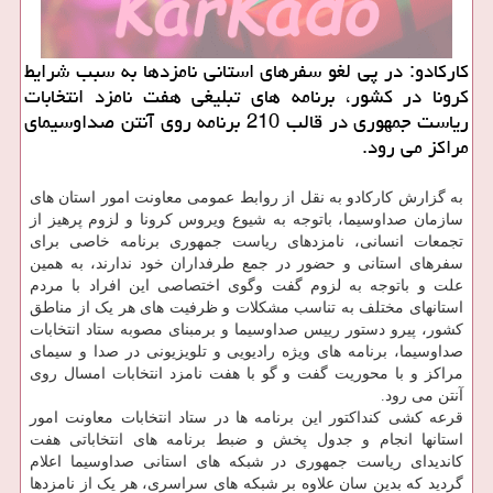
کارکادو: در پی لغو سفرهای استانی نامزدها به سبب شرایط
کرونا در کشور، برنامه های تبلیغی هفت نامزد انتخابات
ریاست جمهوری در قالب 210 برنامه روی آنتن صداوسیمای
مراکز می رود.
به گزارش کارکادو به نقل از روابط عمومی معاونت امور استان های
سازمان صداوسیما، باتوجه به شیوع ویروس کرونا و لزوم پرهیز از
تجمعات انسانی، نامزدهای ریاست جمهوری برنامه خاصی برای
سفرهای استانی و حضور در جمع طرفداران خود ندارند، به همین
علت و باتوجه به لزوم گفت وگوی اختصاصی این افراد با مردم
استانهای مختلف به تناسب مشکلات و ظرفیت های هر یک از مناطق
کشور، پیرو دستور رییس صداوسیما و برمبنای مصوبه ستاد انتخابات
صداوسیما، برنامه های ویژه رادیویی و تلویزیونی در صدا و سیمای
مراکز و با محوریت گفت و گو با هفت نامزد انتخابات امسال روی
آنتن می رود.
قرعه کشی کنداکتور این برنامه ها در ستاد انتخابات معاونت امور
استانها انجام و جدول پخش و ضبط برنامه های انتخاباتی هفت
کاندیدای ریاست جمهوری در شبکه های استانی صداوسیما اعلام
گردید که بدین سان علاوه بر شبکه های سراسری، هر یک از نامزدها