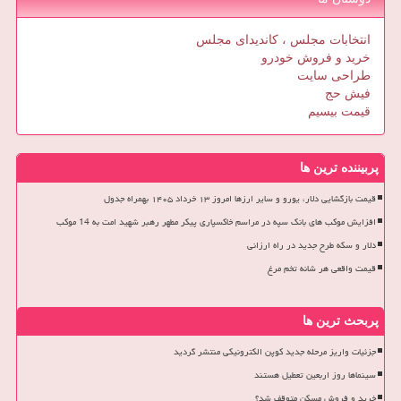
انتخابات مجلس ، کاندیدای مجلس
خرید و فروش خودرو
طراحی سایت
فیش حج
قیمت بیسیم
پربیننده ترین ها
قیمت بازگشایی دلار، یورو و سایر ارزها امروز ۱۳ خرداد ۱۴۰۵ بهمراه جدول
افزایش موکب های بانک سپه در مراسم خاکسپاری پیکر مطهر رهبر شهید امت به 14 موکب
دلار و سکه طرح جدید در راه ارزانی
قیمت واقعی هر شانه تخم مرغ
پربحث ترین ها
جزئیات واریز مرحله جدید کوپن الکترونیکی منتشر گردید
سینماها روز اربعین تعطیل هستند
خرید و فروش مسکن متوقف شد؟