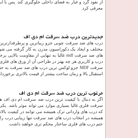
از نفوذ گرد و غبار به فضای داخلی جلوگیری کند. پس با
معرفی کرد.
جدیدترین درب ضد سرقت ام دی اف
درب های ضد سرقت چوبی جزو زیباترین و پرطرفدارترین 
مختلف و ایجاد یک دکوراسیون مدرن به کار گرفته می شون
های ضد سرقت
mdf
غالبا به تنهایی از مقاومت بالایی بر
درب و کاربری هر چه بهتر در طراحی آن از ورق های فلز
سرقت
MDF
جزو لوکس ترین درب های ضد سرقت به حساب 
استقبال بالا و زمان ساخت بیشتر از قیمت بالاتری برخوردار
مرغوب ترین درب ضد سرقت ام دی اف
اگر به دنبال با کیفیت ترین درب ضد سرقت ام دی اف ه
سرقت فلزی غالبا بسیاری موارد می تواند موثر باشد. یکی
که درب های وارداتی ترک همیشه می توانند در کیفیت بالاتری 
همیشه در انتخاب درب های ضد سرقت تنها زیبایی درب را م
حتم درب های فلزی ساختار محکم تری خواهند داشت.