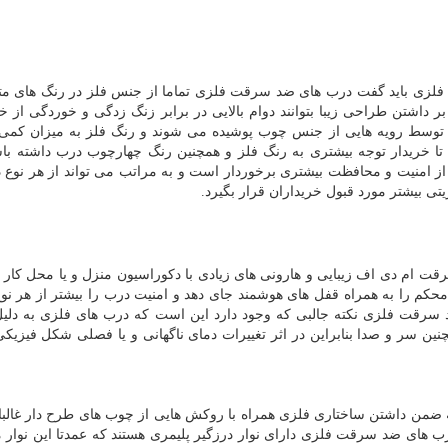
ی باید گفت درب های ضد سرقت فلزی تماما از جنس فلز در رنگ های متن
ر داشتن طراحی زیبا بتوانند دوام بالایی در برابر زنگ زدگی و خوردگی از خ
توسط رویه هایی از جنس چوب پوشیده می شوند و رنگ فلز به میزان کمی 
 خریدار توجه بیشتری به رنگ فلز و همچنین رنگ چهارچوب درب داشته باشد
 امنیت و محافظت بیشتری برخوردار است و به مراتب می تواند از هر نوع
 بیشتر مورد قبول خریداران قرار بگیرد.
ام دی اف زیبایی و هارونی های زیادی با دکوراسیون منزل و یا محل کار ند
حکم را به همراه قفل های هوشمند جای دهد و امنیت درب را بیشتر از هر نو
رقت فلزی نکته جالبی که وجود دارد این است که درب های فلزی به دلیل
ین سر و صدا بنابراین در اثر تغییرات دمای ناگهانی و یا فصلی شکل فیزیکی
ضمن داشتن ساختاری فلزی همراه با روکش هایی از چوب های طرح دار غالبا 
رب های ضد سرقت فلزی دارای نوار درزگیر پلیمری هستند که عمدتا این نوار م