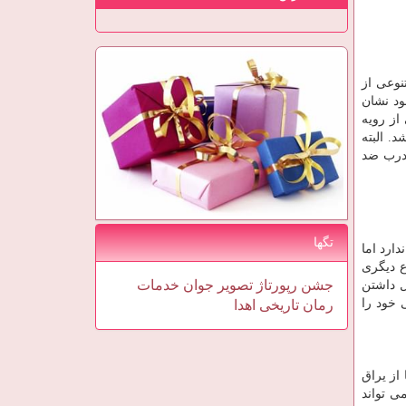
وعی از
ود نشان
از رویه
. البته
 درب ضد
تگها
ارد اما
ع دیگری
جشن
رپورتاژ
تصویر
جوان
خدمات
 داشتن
 خود را
رمان
تاریخی
اهدا
از یراق
ی تواند