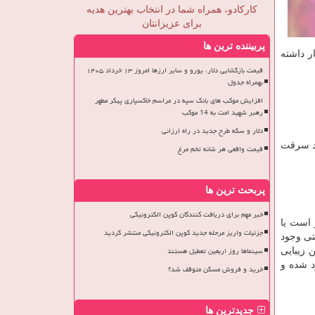
کارکادو، همراه شما در انتخاب بهترین هدیه
برای عزیزانتان
پربیننده ترین ها
ار داشته
قیمت بازگشایی دلار، یورو و سایر ارزها امروز ۱۳ خرداد ۱۴۰۵
بهمراه جدول
افزایش موکب های بانک سپه در مراسم خاکسپاری پیکر مطهر
رهبر شهید امت به 14 موکب
دلار و سکه طرح جدید در راه ارزانی
ضد سرقت
قیمت واقعی هر شانه تخم مرغ
پربحث ترین ها
خبر مهم برای دریافت کنندگان کوپن الکترونیکی
 است یا
جزئیات واریز مرحله جدید کوپن الکترونیکی منتشر گردید
تی وجود
سینماها روز اربعین تعطیل هستند
 زیبایی
د شده و
خرید و فروش مسکن متوقف شد؟
جدیدترین ها