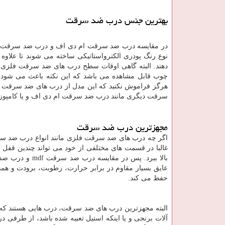
بهترین جنس درب ضد سرقت
در مقایسه درب ضد سرقت ام دی اف و درب ضد سرقت فلز
نوع رنگ پودری الکترواستاتیکی ساخته می شوند تا علاوه ب
دهند. البته گاهی اوقات سطح درب های ضد سرقت فلزی 
چوب قابل مشاهده می باشد که این نکته باعث می شود تا
هرگز فراموش نکنید که این مدل از درب های ضد سرقت از
سرقت دیگری مانند درب ضد سرقت ام دی اف و یا کامپوزیتی
مجهزترین درب ضد سرقت
اگر چه درب های ضد سرقت فلزی مانند انواع درب ضد سرقت 
غالبا در قسمت های مختلفی از خود می تواند چندین قفل م
بالا ببرد. پس در مقایسه درب ضد سرقت
mdf
و درب ضد س
عایق بسیار مقاوم در برابر حرارت، رطوبت، برودت و همچن
حفظ می کند.
البته مجهزترین درب های ضد سرقت، درب هایی هستند که 
آلات برنجی و یا اینکه استیل تعبیه شده باشد، از طرفی د