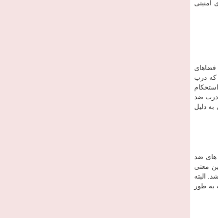
 امنیتی
 فضاهای
 که درب
استحکام
 درب ضد
به دلیل
 های ضد
ین معنی
د. البته
 به طور