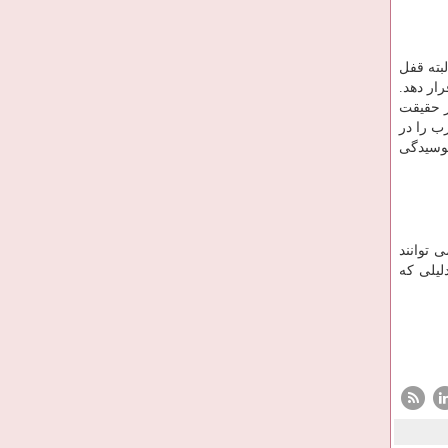
بته قفل
ار دهد.
ر حقیقت
ب را در
پوسیدگی
 توانند
لیلی که