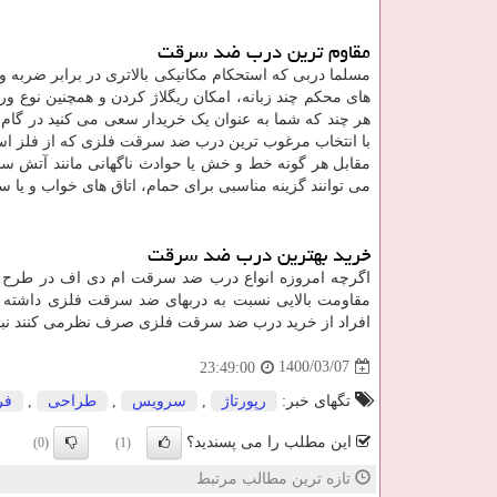
مقاوم ترین درب ضد سرقت
مسلما دربی که استحکام مکانیکی بالاتری در برابر ضربه و
های محکم چند زبانه، امکان ریگلاژ کردن و همچنین نوع ور
هر چند که شما به عنوان یک خریدار سعی می کنید در گام 
با انتخاب مرغوب ترین درب ضد سرقت فلزی که از فلز است
مقابل هر گونه خط و خش یا حوادث ناگهانی مانند آتش س
می توانند گزینه مناسبی برای حمام، اتاق های خواب و یا 
خرید بهترین درب ضد سرقت
اگرچه امروزه انواع درب ضد سرقت ام دی اف در طرح و 
مقاومت بالایی نسبت به دربهای ضد سرقت فلزی داشته با
افراد از خرید درب ضد سرقت فلزی صرف نظرمی کنند نبود
1400/03/07
23:49:00
تگهای خبر:
رپورتاژ
,
سرویس
,
طراحی
,
فر
این مطلب را می پسندید؟
(0)
(1)
تازه ترین مطالب مرتبط