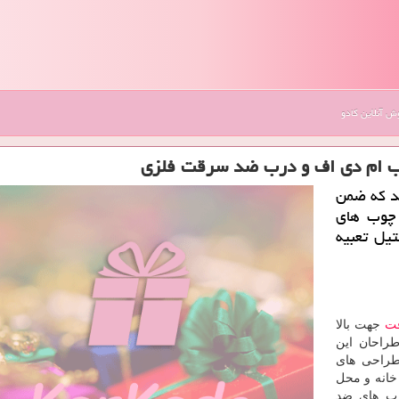
 آنلاین کادو
 ام دی اف و درب ضد سرقت فلزی
د كه ضمن
 چوب های
تیل تعبیه
ت
جهت بالا
طراحان این
طراحی های
 خانه و محل
درب های ضد