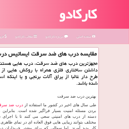
کارکادو
صفحه اصلی
درباره كاركادو
مطالب كاركادو
فروش
مقایسه درب های ضد سرقت ایساتیس درب
مجهزترین درب های ضد سرقت، درب هایی هستن
داشتن ساختاری فلزی همراه با روكش هایی از
طرح دار غالبا از یراق آلات برنجی و یا اینكه اس
شده باشد.
بهترین درب ضد سرقت
طی سال های اخیر در کشور ما استفاده از
درب ضد سرق
بردن مسئله امنیت بسیار فراگیر شده است. بنابراین 
دسته از درب های امنیتی سعی می کنند تا با اجرای 
مختلف بتوانند زیبایی هایی فوق العاده ای در نمای ظاهری
کار پدید آورند. اما سوالی که برای بیشتر خریداران 