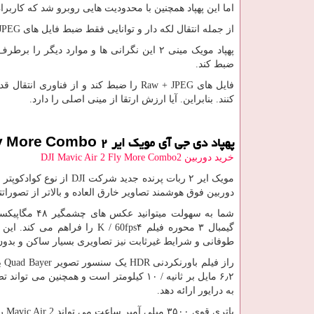
اما این پهپاد همچنین با محدودیت هایی روبرو شد که کاربران 
از جمله انتقال لکه دار و توانایی فقط ضبط فایل های
JPEG
پهپاد مویک مینی ۲ این نگرانی ها و موارد دیگر را برطرف می کند. کاربران برای پهپادی با دوربین با کیفیت بالاتر که می تواند تا ۴
ضبط کند.
فایل های
Raw + JPEG
را ضبط کند و از فناوری انتقال قد
کنند. بنابراین. آیا ارزش ارتقا از مینی اصلی را دارد.
پهپاد دی جی آی مویک ایر
۲
Fly More Combo
خرید دوربین 2
DJI Mavic Air 2 Fly More Combo
مویک ایر ۲ ربات پرنده جدید شرکت
DJI
دوربین فوق هوشمند تصاویر خارق العاده و بالاتر از تصوراتت
شما به سهولت میتوانید عکس های چشمگیر ۴۸ مگاپیکسلی را با یک سنسور
گیمبال ۳ محوره فیلم ۴
K / 60fps
را فراهم می کند. ‌این
طوفانی و شرایط غیرثابت نیز تصاویری بسیار ساکن و بدون
راز فیلم باورنکردنی
HDR
یک سنسور تصویر
Quad Bayer
با
۶٫۲ مایل بر ثانیه / ۱۰ کیلومتر است و همچنین می تواند تصاویر ویدئویی با وضوح جریان
به درایور ارائه دهد.
باتری قوی ۳۵۰۰ میلی آمپر ساعت می تواند
Mavic Air 2