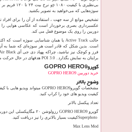
بی‌نظیری با کیفیت ۱۰۸۰
p
و نرخ بیت ۲۴
سوژه‌هایی که می‌خواهید به تصویر بکشید.
تشخیص موانع از سه جهت ، استفاده از آن را برای افراد ت
عکسبرداری بصری برخوردار است که عکاسی هوایی را آ
دوربین را روی یک موضوع قفل می کند.
حالت
Active Track
یا همان شناسایی سوژه است که اکثر 
است. بدین شکل که قادر است هر سوژه‌ای که شما به آن ف
فرز و کوچک نیز نباشید، چراکه پهپاد دی جی آی
Air Black
برایتان به نمایش بگذارد..
POI 3.0
هدفهای در حال حرکت مانن
گوپرو
GOPRO HERO9
خرید دوربین
GOPRO HERO9
وضوح بالاتر
مشخصات گوپرو
GOPRO HERO9
میتواند ویدیو هایی با کیف
کیفیت ویدیو های خود را کراپ کنید.
تعداد پیکسل بالاتر
گوپرو
GOPRO HERO9
رزولوشن ۲۰ مگاپیکسلی این دوربین در حالت عکاسی بهبود قابل قبولی داشته است . شما می توانید با استفاده از قابلیت
Superphoto
کیفیت بسیار بالاتری را نیز دریافت کنید.
Max Lens Mod