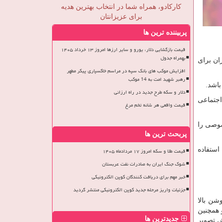
کارکادو، همراه شما در انتخاب بهترین هدیه
برای عزیزانتان
پربیننده ترین ها
قیمت بازگشایی دلار، یورو و سایر ارزها امروز ۱۳ خرداد ۱۴۰۵
بهمراه جدول
ان برای
افزایش موکب های بانک سپه در مراسم خاکسپاری پیکر مطهر
رهبر شهید امت به 14 موکب
اشد.
دلار و سکه طرح جدید در راه ارزانی
اجتماعی
قیمت واقعی هر شانه تخم مرغ
صوصی را
پربحث ترین ها
استفاده
قیمت طلا و سکه امروز ۱۷ مردادماه ۱۴۰۵
شوک جنگ ایران به صادرات نفت عربستان
خبر مهم برای دریافت کنندگان کوپن الکترونیکی
جزئیات واریز مرحله جدید کوپن الکترونیکی منتشر گردید
وشن بالا
 همچنین
جدیدترین ها
ش تصویر