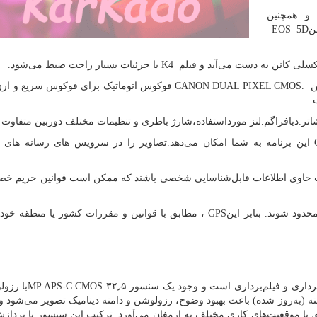
و همچنین
ن
EOS 5D
K4
با جزئیات بسیار راحت ضبط می‌شود.
ن
CANON DUAL PIXEL CMOS.
فوکوس اتوماتیک برای فوکوس سریع و ارز
.
یافراگم.لنز مورداستفاده،شارژ باطری و تنظیمات مختلف دوربین متفاوت ب
C
این برنامه به شما امکان می‌دهد.تصاویر را در سرویس های رسانه های 
ست حاوی اطلاعات قابل‌شناسایی شخصی باشند که ممکن است قوانین حریم خ
حدود شوند. بنابر این
GPS
، مطابق با قوانین و مقررات کشور یا منطقه خود 
داری و فیلم‌برداری است و وجود یک سنسور ۳۲٫۵
MP APS-C CMOS
با رزول
فته (به‌روز شده) باعث بهبود وضوح، رزولوشن و دامنه دینامیک تصویر می‌شود و
ق با موقعیت‌های کاری مختلف به ارمغان می‌آورد. ترکیب این سنسور با پرداز