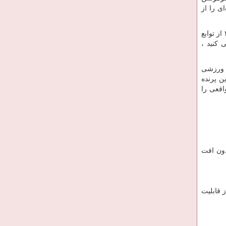
‌ای را از
شما بهبود می بخشد. مویک ۲ از توابع
 کنید ،
ی ورزشی
ن پرنده
ان واقعی را
 بدون افت