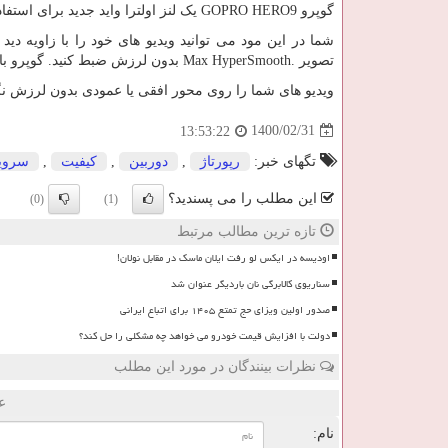
گوپرو
GOPRO HERO9
یک لنز اولترا واید جدید برای استفاد
شما در این مود می توانید ویدیو های خود را با زاویه دید ۱۵۵٫ درجه و کیفیت ۲/۷
تصویر
Max HyperSmooth.
بدون لرزش ضبط کنید. گوپرو با 
ویدیو های شما را روی محور افقی یا عمودی بدون لرزش نگه دارد حتی اگ
1400/02/31
13:53:22
تگهای خبر:
رپورتاژ
,
دوربین
,
كیفیت
,
سرو
این مطلب را می پسندید؟
(0)
(1)
تازه ترین مطالب مرتبط
اودیسه در ایکس لو رفت ایلان ماسک در مقابل نولان!
سناریوی کالابرگی نان باردیگر عنوان شد
صدور اولین ویزای حج تمتع ۱۴۰۵ برای اتباع ایرانی
دولت با افزایش قیمت خودرو می خواهد چه مشکلی را حل کند؟
نظرات بینندگان در مورد این مطلب
ع
نام: