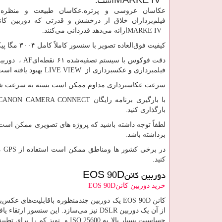
MARKE IV
است.
عکاسان عروسی و پرتره.عکاسان طبیعت و منظره 
فیلم‌برداران خلاق از درخشش و قدرتی که دوربین کان
MARKE IV
ارائه می‌دهد قدردانی می‌کنند.
کیفیت فوق‌العاده تصویر با سنسور کاملاً کامل ۳۰۰۴ مگا پیکسلی کانن به دست می‌آید و فیلم
دقت فوکوس با سیستم تصفیه‌شده ۶۱ نقطه‌ای
AF
، دوربی
فیلمبرداری و عکسبرداری از
LIVE VIEW
بهبود یافته است
سرعت عکاسبرداری مداوم ممکن است بسته به سرعت شاتر.د
با بارگیری برنامه رایگان
ANON CAMERA CONNECT
بارگذاری کنید.
لطفاً توجه داشته باشید که پروژه های تصویری ممکن ا
برداشته باشد.
در برخی کشور ها ومناطق ممکن است استفاده از
GPS
م
کنید.
دوربین کانن
EOS 90D
خرید دوربین کانن
EOS 90D
کانن
EOS 90D
یک دوربین چندمنظوره باقابلیت‌های عکس‌بر
از آن یک دوربین
DSLR
نیز می‌سازد. این سنسور ارتقاء یا
حساسیت بسیار بالا به
ISO 25600
و نویز کم را برای تطبی