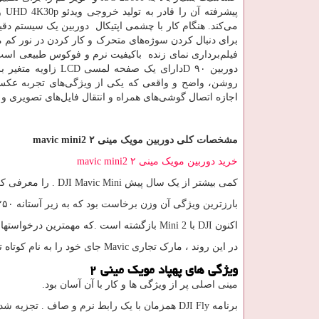
پیشرفته آن را قادر به تولید خروجی ویدئو
UHD 4K30p
و
می‌کند. هنگام کار با چشمی اپتیکال دوربین یک سیستم دقیق 
برای دنبال کردن سوژه‌های متحرک و کار کردن در نور کم می‌
فیلم‌برداری نمای زنده باکیفیت نرم و فوکوس طبیعی است،
دوربین ۹۰
D
دارای یک صفحه لمسی
LCD
زاویه متغیر 
روشن، واضح و واقعی که یکی از ویژگی‌های تجربه عکس
اجازه اتصال گوشی‌های همراه و انتقال فایل‌های تصویری و و
مشخصات کلی دوربین مویک مینی
۲
mavic mini2
خرید دوربین مویک مینی ۲
mavic mini2
کمی بیشتر از یک سال پیش
. DJI Mavic Mini
را معرفی کر
بارزترین ویژگی آن وزن برخاست بود که به زیر آستانه ۲۵۰ گرم رسید.
اکنون
DJI
با
Mini 2
بازگشته است .که مهمترین درخواستهای کاربران ر
در این روند ، مارک تجاری
Mavic
جای خود را به نام کوتاه ت
ویژگی های پهپاد مویک مینی
۲
مینی اصلی پر از ویژگی ها و کار با آن آسان بود.
برنامه
DJI Fly
همزمان با یک رابط نرم و صاف . تجزیه شد