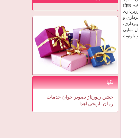
(fps)
رپردازی
رداری و
برداری،
ل نمایی
 بلوتوث
تگها
جشن
رپورتاژ
تصویر
جوان
خدمات
رمان
تاریخی
اهدا