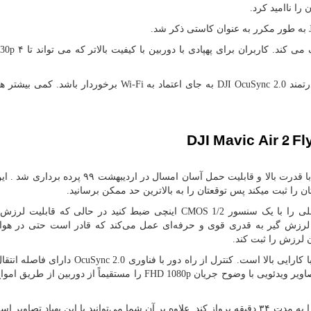
را ناامید کرد.
به طور مکرر به عنوان کاستی ذکر شد.
 30p
رتمند
DJI OcuSync 2.0
به جای اعتماد به
Wi-Fi
برخوردار باشد. کمی بیشتر ه
DJI Mavic Air 2 
از نوع کوادکوپتر با قدرت بالا و قابلیت حمل آسان امسال در اردیبهشت ۹۹ پ
ان را ثبت میکند پس توقعتان را به بالاترین حد ممکن برسانید.
CMOS 1/2
اینچی ضبط کنید در حالی که قابلیت لرزش 
 لرزش گیر به قدری قوی و حرفه‌ای عمل می‌کند که قادر است حتی در هوا
 لرزش را ثبت کند.
 کارایی بالا است. کنترل از راه دور با فناوری
OcuSync 2.0
دارای فاصله انتقال
FHD 1080p
را مستقیماً از دوربین از طریق اموا
را به مدت ۳۴ دقیقه پرواز کند. علاوه بر آن شما می‌توانید با این پهپاد تصاویر