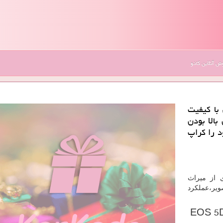
 آنلاین کادو
و هایی با كیفیت
یل بالا بودن
د را كراپ
 از میراث
ویر،عملکرد
EOS 5