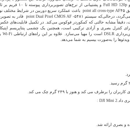
Full HD 120p
و پشتیبانی از نرخ‌های تصویربرداری پیوسته تا ۱۰ فریم بر ثانیه
۴۵
point all cross-type AF
باعث عملکرد سریع دوربین در شرایط مختلف نو
گردد، درحالی‌که سیستم ۵۴۸۱
-
point Dual Pixel CMOS AF
قادر به تصویرب
 دقیقاً مشابه حالتی که کمکوردر فوکوس می‌کند. در تکمیل قابلیت‌های عکس‌
برای کنترل بصری و آزادی ترکیبی است، همچنین یک چشمی پنتاپریسم اپتیکا
‌برداری
DSLR
است را مهیا می‌سازد. علاوه بر این راه‌های ارتباطی
Wi-Fi
و
یدئوها را به‌صورت بیسیم به شما می‌دهد.
د.
ا برطرف می کند و هنوز با ۲۴۹ گرم چک می کند.
ری داد
: DJI Mini 2.
ه و بصری ارائه شد.