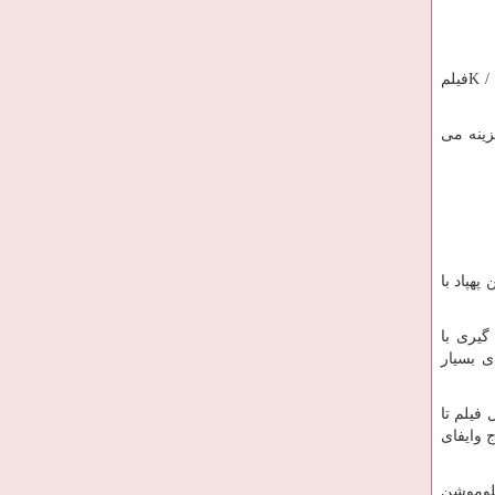
K /
فیلم
زینه می
رده برداری شد . این پهپاد با
گیری با
ی بسیار
 فیلم تا
ج وایفای
 اسلوموشن