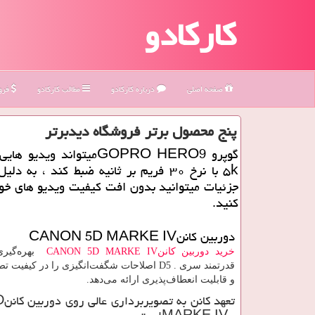
کارکادو
صفحه اصلی
درباره كاركادو
مطالب كاركادو
فروش
پنج محصول برتر فروشگاه دیدبرتر
گوپرو GOPRO HERO9میتواند ویدی
۵k با نرخ ۳۰ فریم بر ثانیه ضبط كند ، به دل
جزئیات میتوانید بدون افت كیفیت ویدیو های خو
كنید.
دوربین کانن
CANON 5D MARKE IV
خرید دوربین کانن
CANON 5D MARKE IV
بهره‌گیری
قدرتمند سری
D5 .
اصلاحات شگفت‌انگیزی را در کیفیت تص
و قابلیت انعطاف‌پذیری ارائه می‌دهد.
تعهد کانن به تصویربرداری عالی روی دوربین کانن
D