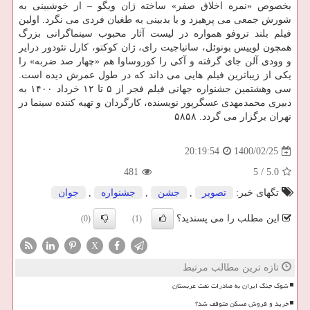
بخصوص «نمره اخلاق صفر» ساخته ژان ویگو – از خوشبینی به
شورش جمعی می پرهیزد و با بدبینی به طغیان فردی می نگرد. اولین
فیلم بلند تروفو همواره در لیست آثار محبوب سینماگرانی بزرگ
همچون لوییس بونوئل، ساتیاجیت رای، ژان کوکتو، کارل تئودور درایر
و وودی آلن جای گرفته و آکی را کوروساوا هم «چهار صد ضربه» را
یکی از زیباترین فیلم هایی می داند که در طول عمرش دیده است.
سی وهشتمین جشنواره جهانی فیلم فجر از ۵ تا ۱۲ خرداد ۱۴۰۰ به
دبیری محمدمهدی عسگرپور نویسنده، کارگردان و تهیه کننده سینما در
تهران برگزار می گردد. ۵۸۵۸
1400/02/25
20:19:54
481
5
/
5.0
تگهای خبر:
تصویر
,
جشن
,
جشنواره
,
جوان
این مطلب را می پسندید؟
(0)
(1)
X
تازه ترین مطالب مرتبط
شوک جنگ ایران به صادرات نفت عربستان
خرید و فروش مسکن متوقف شد؟