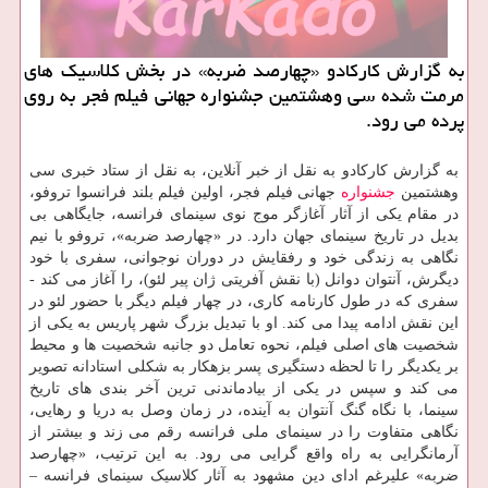
به گزارش کارکادو «چهارصد ضربه» در بخش کلاسیک های
مرمت شده سی وهشتمین جشنواره جهانی فیلم فجر به روی
پرده می رود.
به گزارش کارکادو به نقل از خبر آنلاین، به نقل از ستاد خبری سی
وهشتمین
جشنواره
جهانی فیلم فجر، اولین فیلم بلند فرانسوا تروفو،
در مقام یکی از آثار آغازگر موج نوی سینمای فرانسه، جایگاهی بی
بدیل در تاریخ سینمای جهان دارد. در «چهارصد ضربه»، تروفو با نیم
نگاهی به زندگی خود و رفقایش در دوران نوجوانی، سفری با خود
دیگرش، آنتوان دوانل (با نقش آفریتی ژان پیر لئو)، را آغاز می کند -
سفری که در طول کارنامه کاری، در چهار فیلم دیگر با حضور لئو در
این نقش ادامه پیدا می کند. او با تبدیل بزرگ شهر پاریس به یکی از
شخصیت های اصلی فیلم، نحوه تعامل دو جانبه شخصیت ها و محیط
بر یکدیگر را تا لحظه دستگیری پسر بزهکار به شکلی استادانه تصویر
می کند و سپس در یکی از بیادماندنی ترین آخر بندی های تاریخ
سینما، با نگاه گنگ آنتوان به آینده، در زمان وصل به دریا و رهایی،
نگاهی متفاوت را در سینمای ملی فرانسه رقم می زند و بیشتر از
آرمانگرایی به راه واقع گرایی می رود. به این ترتیب، «چهارصد
ضربه» علیرغم ادای دین مشهود به آثار کلاسیک سینمای فرانسه –