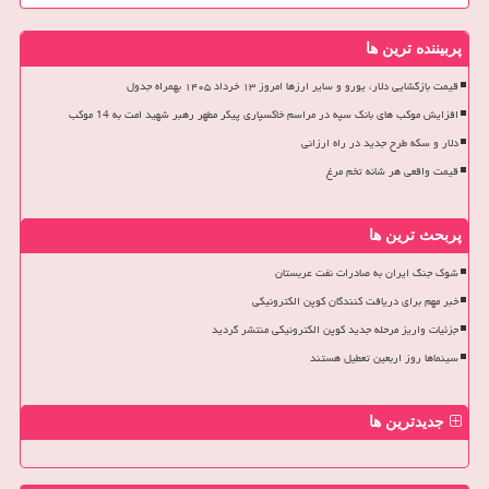
پربیننده ترین ها
قیمت بازگشایی دلار، یورو و سایر ارزها امروز ۱۳ خرداد ۱۴۰۵ بهمراه جدول
افزایش موکب های بانک سپه در مراسم خاکسپاری پیکر مطهر رهبر شهید امت به 14 موکب
دلار و سکه طرح جدید در راه ارزانی
قیمت واقعی هر شانه تخم مرغ
پربحث ترین ها
شوک جنگ ایران به صادرات نفت عربستان
خبر مهم برای دریافت کنندگان کوپن الکترونیکی
جزئیات واریز مرحله جدید کوپن الکترونیکی منتشر گردید
سینماها روز اربعین تعطیل هستند
جدیدترین ها