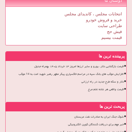
دوستان ما
انتخابات مجلس ، کاندیدای مجلس
خرید و فروش خودرو
طراحی سایت
فیش حج
قیمت بیسیم
پربیننده ترین ها
قیمت بازگشایی دلار، یورو و سایر ارزها امروز ۱۳ خرداد ۱۴۰۵ بهمراه جدول
افزایش موکب های بانک سپه در مراسم خاکسپاری پیکر مطهر رهبر شهید امت به 14 موکب
دلار و سکه طرح جدید در راه ارزانی
قیمت واقعی هر شانه تخم مرغ
پربحث ترین ها
شوک جنگ ایران به صادرات نفت عربستان
خبر مهم برای دریافت کنندگان کوپن الکترونیکی