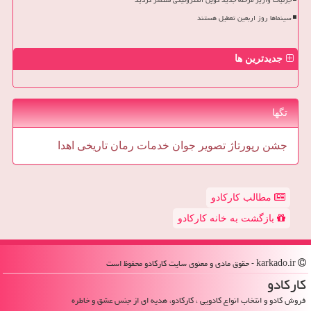
جزئیات واریز مرحله جدید کوپن الکترونیکی منتشر گردید
سینماها روز اربعین تعطیل هستند
جدیدترین ها
تگها
جشن
رپورتاژ
تصویر
جوان
خدمات
رمان
تاریخی
اهدا
مطالب کارکادو
بازگشت به خانه کارکادو
karkado.ir - حقوق مادی و معنوی سایت كاركادو محفوظ است
كاركادو
فروش کادو و انتخاب انواع کادویی ، کارکادو، هدیه ای از جنس عشق و خاطره