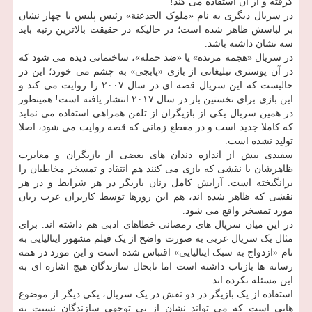
گرفته و از آن استفاده می کند!
در سریال دیگری به نام «ملوک الجدعنة» رئیس پلیس با چهار نشان
بر لباسش ظاهر شده است؛ در حالیکه در حقیقت بالاترین رتبه باید
سه نشان داشته باشد.
در سریال «هجمة مرتدة» یا «ضد حمله»، ساختمانی دیده می شود که
در آن پوستری تبلیغاتی از بازی «پابجی» به چشم می خورد؛ این در
حالیست که این سریال قصه ای در سال ۲۰۰۷ را روایت می کند و
این بازی برای نخستین بار در سال ۲۰۱۷ انتشار یافته است! همینطور
در همین سریال یکی از بازیگران از تلفن همراهی استفاده می نماید
که کاملا جدید است و در مقطع زمانی که قصه روایت می شود، اصلا
تولید نشده است.
سفیدی بیش از اندازه دندان های بعضی از بازیگران و مغایرت
ظاهرشان با نقشی که بازی می کنند هم انتقاد و تمسخر مخاطبان را
برانگیخته است. آرایش کامل زنان بازیگر در هر شرایط و در هر
نقشی که ظاهر شده اند، هم این روزها توسط کاربران عرب زبان
مورد تمسخر واقع می شود.
در این میان سریال های رمضانی خطاهای ادبی هم داشته اند. برای
مثال یک سریال عربی به صورت واضح از یک فیلم مشهور ایتالیایی به
نام «ازدواج به سبک ایتالیایی» اقتباس شده است و این مورد در همه
رسانه ها بازتاب داشته است اما تابحال سازندگان هیچ اشاره ای به
این مسئله نکرده اند.
استفاده از یک بازیگر در دو نقش در یک سریال، یکی دیگر از موضوع
هایی است که می تواند نشان از بی توجهی سازندگان نسبت به