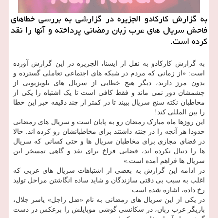
به گزارش کارکادو الجزیره در گزارشی به بررسی خطاهای
فاحش سریال های عرب زبان رمضانی پرداخته و آنها را نقد
کرده است.
به گزارش کارکادو به نقل از ایسنا، الجزیره در این گزارش آورده
است: «از زمانی که مردم در شبکه های اجتماعی تعاملی گسترده و
بدون مرز دارند، دیگر هیچ خطایی از سریال های تلویزیونی از
چشمشان دور نمی ماند و فقط کافی است تا یک اشتباه را یکی از
مخاطبان نکته سنج سریال ببیند تا در کمتر از چند دقیقه خبر این خطا
را بین المللی کند!
این روزها ماه مبارک رمضان رو به پایان است و سریال های رمضانی
حدودا هر آنچه را در چنته داشتند برای مخاطبانشان رو کرده اند. حالا
در فضای مجازی برای مخاطبان سریال ها و حتی کسانی که سریال
ها را دنبال نکرده اند، فضایی فراخ برای نقد و گاهی تمسخر این
سریال ها فراهم آمده است.»
در ادامه این گزارش به بعضی از اشتباهات سریال های عربی که
اغلب به سبب بی دقتی سازندگان و شاید ساده انگاشتن مراحل تولید
رخ داده، اشاره شده است:
در یکی از این سریال های رمضانی به نام «ضل راجل» یاسر جلال،
بازیگر عرب زبان، در سکانسی گوشی موبایلش را برعکس در دست