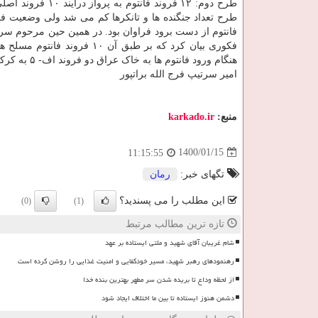
طرح دوم: ۱۲ فرون
طرح تعداد جنگنده ها و تانکرها کم می شد ولی وضعیت ف
فانتوم از دست برود فراوان بود. در همین حین مرحوم سر
فکوری بیان کرد که بر طبق آ
هنگام ورود فانتوم ها به خاک عراق دو فروند اف- ۵ به کرکوک حمله کنند. مکان استارت حمله نیز پایگاه دوم شکاری تبریز بود.
امیر سرتیپ فرج الله براتپور
منبع:
karkado.ir
1400/01/15
11:15:55
تگهای خبر:
رمان
این مطلب را می پسندید؟
(0)
(1)
تازه ترین مطالب مرتبط
شام غریبان آقای شهید و ملتی ایستاده بر عهد
رهنمودهای رهبر شهید، مسیر خودکفایی و امنیت غذایی را روشن کرده است
از لحظه وداع تا بریده شدن سر مطهر بهترین بنده خدا
دشمن هنوز ایستاده تا بین ما اختلاف ایجاد شود