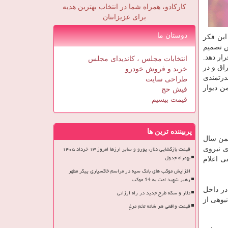
کارکادو، همراه شما در انتخاب بهترین هدیه
برای عزیزانتان
دوستان ما
 بودند، به این فکر
س تصمیم
رار دهد.
انتخابات مجلس ، کاندیدای مجلس
رب عراق و در
خرید و فروش خودرو
اچ ۳» می گفتند و از پدافند قدرتمندی
طراحی سایت
ن دیوار
فیش حج
قیمت بیسیم
پربیننده ترین ها
انتقال هواپیماهای عراقی بااطلاع شد و سرتیپ شهید «جواد فکوری» فرمانده وقت نیروی هوایی، در ۱۵ بهمن سال
قیمت بازگشایی دلار، یورو و سایر ارزها امروز ۱۳ خرداد ۱۴۰۵
ی نیروی
بهمراه جدول
ی اعلام
افزایش موکب های بانک سپه در مراسم خاکسپاری پیکر مطهر
رهبر شهید امت به 14 موکب
 سه تانکر در داخل
دلار و سکه طرح جدید در راه ارزانی
 درآیند که این خود انبوهی از
قیمت واقعی هر شانه تخم مرغ