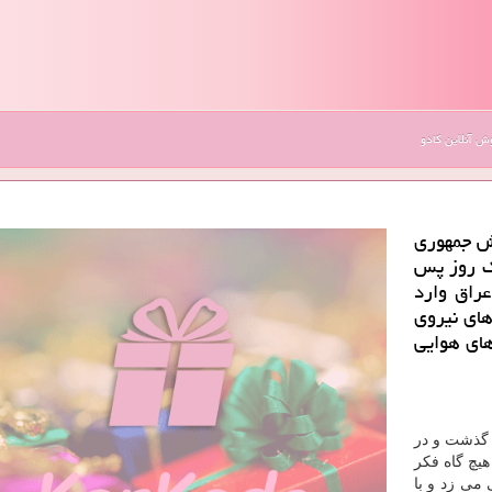
 آنلاین کادو
ش جمهوری
اه سال 1359 و تنها یک روز پس
راق وارد
فکن های نیروی
بیشتر پایگاه های هوایی
 گذشت و در
هیچ گاه فکر
می زد و با