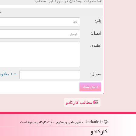
نظرات بینندگان در مورد این مطلب
ع
نام:
ایمیل:
عقیده:
سوال:
= ۱ بعلاوه ۴
مطالب کارکادو
karkado.ir - حقوق مادی و معنوی سایت كاركادو محفوظ است
كاركادو