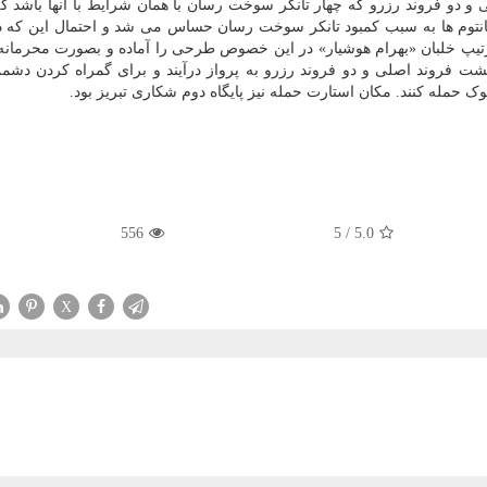
د فانتوم به پرواز درآیند ۱۰ فروند اصلی و دو فروند رزرو که چهار تانکر سوخت رسان با همان شرایط با آنها باش
انتوم ها به سبب کمبود تانکر سوخت رسان حساس می شد و احتمال این که د
تیپ خلبان «بهرام هوشیار» در این خصوص طرحی را آماده و بصورت محرمانه 
ن ۱۰ فروند فانتوم مسلح هشت فروند اصلی و دو فروند رزرو به پرواز درآیند و برای گمراه کردن دش
556
5
/
5.0
X