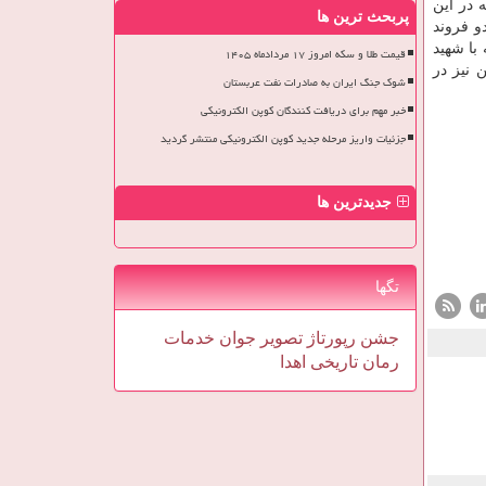
د که در این
پربحث ترین ها
و فروند
با شهید
قیمت طلا و سکه امروز ۱۷ مردادماه ۱۴۰۵
من نیز در
شوک جنگ ایران به صادرات نفت عربستان
خبر مهم برای دریافت کنندگان کوپن الکترونیکی
جزئیات واریز مرحله جدید کوپن الکترونیکی منتشر گردید
جدیدترین ها
تگها
جشن
رپورتاژ
تصویر
جوان
خدمات
رمان
تاریخی
اهدا