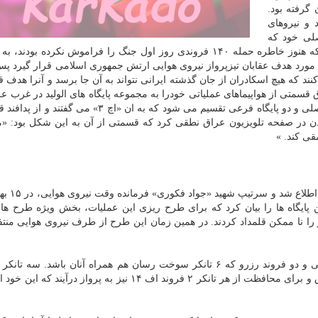
گرفته بود.
 و نیروهای
صلی خود که
همانا اشغال آبادان بود، برسند. در همین هنگام عراقی ها که هنوز خاطره حمله ۱۴۰ فروندی روز اول جنگ را فراموش نکرده
آنها مورد هدف عقابان تیزپرواز نیروی هوایی ارتش جمهوری اسلامی قرار گیرد پ
نند که هیچ اسکادران از جان گذشته ایرانی نتواند به آن جا برسد و آنرا هدف ق
اهنگی های لازم، در تاریخ ۲۱ دی سال ۱۳۵۹ عراق قسمتی از هواپیماهای عملیاتی خودرا به مجموعه پایگاه های الولید در غ
نزدیکی مرز اُردن انتقال داد. این پایگاه خود به یک پایگاه اصلی و دو پایگاه فرعی تقسیم می شود که به ان «
دن در صفحه تلویزیون عراق نطقی کرد که قسمتی از آن به این شکل بود: «م
قی کند. »
چندی بعد نیروی هوایی ایران از 
ین پایگاه ها را بیان کرد که برای طرح ریزی این عملیات، بخش ویژه طرح ها
ر را نا ممکن قلمداد کردند. در همین زمان این طرح از طرف نیروی هوایی منتف
طرح اول: ۱۶ فروند فانتوم به پرواز درآیند ۱۴ فروند اصلی و دو فروند رزرو که ۶ تانکر سوخت رسان هم همراه آنان باشد.
خاک ایران قرار گیرند و سه تانکر در منتهی الیه غرب عراق و برای محافظت از هر تانکر ۲ فروند اف ۱۴ نیز به پرواز