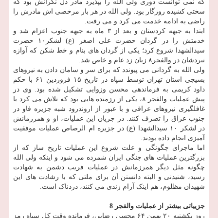
که نمی توانست دوری ولی الله را بپذیرد مادر دل نگرانش بود که
سختی کشیده روزگار بود. ولی الله در هر بار مرخصی اش مادرش را
راضی به ادامه خدمت می کرد و می رفت.
ابتدا به جبهه کردستان و بعد از ۳ ماه به جبهه جنوب اعزام شد و
خدمتش را در گردان حضرت علی اصغر (ع) لشکر۱۰ حضرت
سیدالشهدا شروع کرد؛ یکی از گردان های بنام و خط شکن که آوازه
نبردشان در والفجر۸ زبان زد عام و خاص شد.
ولی الله به گردانی می پیوندد که برای سر و سامان دادن به نیروهای
بسیجی استان تهران توسط سپاه در تاریخ ۱۵ فروردین ۶۱ با حکم
داود کریمی به فرماندهی محسن وزوایی تشکیل شده بود. وی در
پیش عملیات والفجر ۸، یکی از رزمنده هایی بود که تلاش می کرد با
غافلگیری نیروهای عراقی و با عبور از اروندرود شبه جزیره فاو در
جنوب عراق را تصرف کنند. در جریان این عملیات، او و همرزمانش
در لشکر ۱۰ سیدالشهدا (ع) در جزیره ام الرصاص عملیات موفقیت
آمیزی انجام داده بودند.
اما ماجرای چگونگی و علت شروع این عملیات تاریخ ساز که از
بزرگترین عملیات های جنگی ایران شمرده می شود و اینکه ولی الله
چگونه مثل دیگر همرزمانش در عملیات فریب دشمن به شهادت
رسید، شنیدنی و البته دانستن آن برای ملتی که با رشادت های این
شهیدان مظلوم، هم اینک آرام زندی می کنند، دردناک است.
جزییاتی بیشتر از عملیات والفجر 8
روز یکشنبه ۲۰ بهمن ۶۴ محسن رضایی، فرمانده وقت کل سپاه رمز