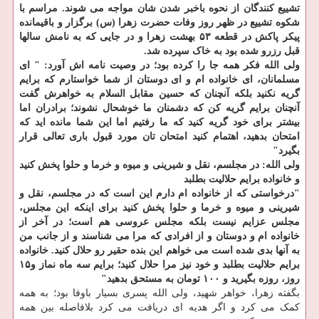
تشییع کنندگان از نحوه باخبر شدن شان مواجه می شوند. مراسم با
شکوه تشییع در ظهر روز وفات حضرت زهرا (س) برگزار و باقیمانده
پیکر پاکش در قطعه ۵۳ بهشت زهرا و در جایی که به نامش سالها
قبل رزرو شده بود به خاک سپرده شد.
ولی الله فکر همه جا را کرده بود؛ در وصیت نامه اش آورد: " ای
مسلمانان، ای خانواده ام و ای دوستان از شما خواستارم که برایم
گریه نکنید بلکه آنچنان که حسین مقابل السلام به خواهرش گفت
آنچنان برایم گریه کن که دشمنان ما خوشحال نشوند؛ برادران اما
بیشتر برای خود گریه کنید که ما رفتیم اما این شما مانده اید که
امتحان بدهید، اهتمام کنید امتحان تان مورد قبول باری تعالی قرار
بگیرد"
ولی الله: در مجلسم، نقل و شیرینی و میوه و خرما و حلوا پخش کنید
و خانواده برایم حلالیت بطلبد
"درخواستی که از خانواده ام دارم این است که در مجلسم، نقل و
شیرینی و میوه و خرما و حلوا پخش کنید برای اینکه این مجلس،
مجلس عزایم نیست بلکه مجلس عروسی هم است؛ در آخر از
خانواده ام و دوستان و از افرادی که مرا می شناسند و از جانب من
به آنها بدی شده است می خواهم این بنده حقیر رو حلال کنید. خانواده
برایم حلالیت بطلبد و خود نیز مرا حلال کنید؛ برایم سه ماه نماز و۱۵
روز، روزه بگیرید و ۱۰۰ تومان به مستحق بدهید"
بگفته زهرا، خواهر شهید، ولی الله پسری بسیار باوفا بود؛ به همه
کمک می کرد و اگر هدیه ای دریافت می کرد بلافاصله بین همه