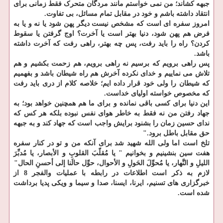
جبهه کشاند؛ من نمی خواستم مانند مردگان متحرک فقط زمانی برای
انتقاد داشته باشم و خود در مقابل تمام مسائل، بی تفاوت.
امروز سفره ای است که مشخص نیست دیگر پهن شود یا نه و یا به
فرض هم پهن شود، دنیا بهتر است یا آخرت؟ اوج گرفتن یا سقوط
کردن؟ راه را باید رفت، پس چه بهتر، راهی رفت که آخرت داشته
باشد.
پس راهی برویم که برسیم نه راهی برویم، هم زحمت بکشیم و هم
تلاش می نماییم و خدای نکرده آخرش هم راه شیطان باشد و بفهمیم
که شیطان را ولی خود قرار داده ایم؛ خلاصه کلام از دری باید رفت
که مخصوص خواسته اولیای خداست.
این دنیا برای کسی باقی نمانده و برای ما هم همچنین خواهد بود؛ به
جهاد رفتن من نه فقط به خاطر هوای نفس نبوده بلکه هر کس که
ندای حسین زمان را بشنود برایش واجب است که جهاد کند و به جبهه
حق مقابل باطل برود."
تلخ است اما ولی الله شهید شد برای آنکه من و تو در کنار سفره
هفت سین بنشینیم و بخوانیم " یا مُقلّبَ القلوبِ و الأبصار، یا مُدبِّرَ
اللیلِ و النَّهار، یا مُحوِّلَ الحَولِ و الأحوال، حوِّل حالَنا إلی أحسنِ الحال"
لازم به ذکر است اطلاعات در رابطه با عملیات والفجر 8 از
خبرگزاری های تسنیم، ایرنا، ایسنا، صدا و سیما و ویکی پدیا برداشت
شده است.