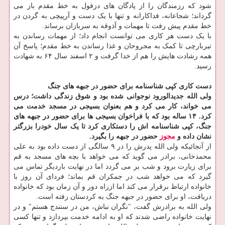
شود که رزمندگان را از پادگان های دزفول به خط مقدم باز می
گرداند؛ شجاعانه، فداکارانه و تنها با یک دست و آرپیچی به گردن در
خط مقدم پیش رفت تا مهمات و آذوقه به سربازان برساند.
با یک دست هر کاری می توانست انجام داد؛ از مهمات رساندن به
تیربارچی تا کمک به مجروحان و غذا رساندن به خط مقدم؛ پاسخ آن
همه رشادت هایش را هم از خدا گرفت و ۲ اسفند سال ۶۴ به شهادت
رسید.
دست کاری کپی شناسنامه برای حضور در جبهه های جنگ
ولی الله جدیدالورود نوجوانی شده بود و شوق زندگی داشت؛ درس
می خواند، کار می کرد و هم بعنوان بسیجی در مسجد خدمت می
کرد. ۱۴ ساله بود که با فراخوان بسیجی ها برای حضور در جبهه های
جنگ، کپی شناسنامه اش را دستکاری کرد تا یک سال خودرا بزرگتر
نشان داده و
مجوز
حضور در جبهه را بگیرد.
از آنجائیکه ولی الله پدرش را در ۹ سالگی از دست داده بود به علی
محمدخانی، برادر می گوید که می خواهد با بچه های مسجد به قم
برای زیارت برود و شب بر می گردد اما در نهایت باردیگر تماس می
گیرد که می خواهد شب در جمکران قم بماند؛ فردای آن روز با
خانواده ارتباط برقرار می کند اما ازراه دور و آن زمان بود که خانواده
دریافت، او برای حضور در جبهه جنگ به کردستان رفته است.
ولی الله به برادرش گفت، "نگران نباش، من در سنندج هستم" و در
نهایت خانواده راضی شدند که او به ادامه خدمت بپردازد و تنها کسی