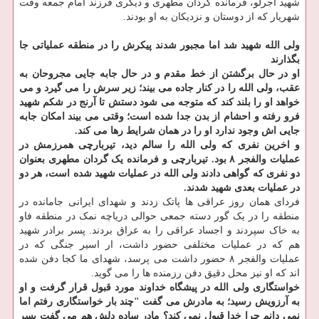
شهید آجرلو، فرمانده گردان مطهری و دیگری فرزند امام جمعه وقت
شهریار که از دوستان و نزدیکان به او بودند.
ولی الله شهید شد اما مجبور شدند پیکرش را در منطقه عملیاتی جا
بگذارند
او در حال برگشتن از خط مقدم و در حال جابه جایی مجروحان به
عقب، ولی الله را در کنار جاده می بیند؛ زیر سرش را می گیرد و می
خواهد او را بلند کند که متوجه می شود دستش تا آرنج در شکم شهید
فرو رفته و احشام از بدن جدا شده است؛ وقتی می بیند امکان جابه
جایی اش وجود ندارد او را در همان شرایط رها می کند.
و اخرین نفری که ولی الله را سالم دید، تیربارچی همرزمش در
عملیات والفجر ۸ بود. تیربارچی و فرمانده یک گردان مطهری بعنوان
دو نفری که گواهی دادند ولی الله در عملیات شهید شده است، هر دو
در عملیات بعدی شهید شدند.
فردای همان روز عراقی ها پاتک زدند و شهدای ایرانی جامانده در
منطقه را در یک گور دسته جمعی حوالی دریاچه نمک در منطقه فاو
به خاک سپردند و اجساد عراقی را به عراق بردند. پسر برادر شهید
هم که در عملیات مختلفی حضور داشت، ار اسیر جنگی که در
عملیات والفجر ۸ حضور داشت می پرسد، شهدای ما کجا دفن شده
اند که او نیز محل دقیق دفن رزمنده ها را می گوید.
خواستگاری ولی الله در پیشگاه خداوند مورد قبول قرار گرفت و او
به آرزویش رسید؛ به مادرش می گفت "چند بار خواستگاری رفتم اما
نمی دانم چرا خدا قبول نمی کند؟ مادر ساده دلش هم می گفت پسر