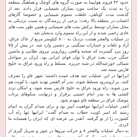
حدود ۳۲ فروند هواپیما به صورت گروه های کوچک و هماهنگ منطقه
را به مدت یک ساعت مورد بمباران شیمیایی قرار دادند. بعد از
گذشت مدت کوتاهی، غلظت سموم شیمیایی و خصوصا گازهای
اعصاب در منطقه بالا رفت؛ برخی از رزمندگان به سبب نزدیکی به
محل بمباران توسط ترکش بمب های شیمیایی و همین طور بمب های
عادی زخمی شدند و از این راه سموم وارد بدنشان شد.
در عملیات والفجر هشت، نزدیک به ۸۰۰ کیلومتر مربع از خاک عراق،
آزاد و تلفات و خسارات سنگینی بر دشمن وارد شد. در بیش از ۷۵
روز نبرد گسترده که صحنه واقعی رویارویی نیروی نظامی و ماشین
جنگی حزب بعث عراق با توان قوای ایرانی بود، ایران بر سواحل
شمالی خورعبدالله در شبه جزیزه، مسلط و راه ورود عراق به خلیج
فارس بسته شد.
ایرانیها در این عملیات چند هدف عمده داشتند؛ شهر فاو را تصرف
کنند، بر اروندرود مسلط شوند، بندر أم القصر تهدید شود، با کویت هم
مرز شوند، راه ورود عراق به خلیج فارس بسته شود، و امکان تردد
کشتی ها به بندر امام خمینی برقرار و درنهایت سکوهای پرتاب
موشک عراق در منطقه فاو منهدم شود.
آنقدر عملیات ایرانیها موفقیت آمیز بود و برای صدام گران به اتمام
رسید که امیر کویت خطاب به صدام گفت" ایرانیها تنها راه آب
کشورت را از تو گرفتند. آنقدر بی عرضه ای که ایران را همسایه ما
کردی. "
به دنبال عملیات والفجر ۸ و حرکت نیروها در عبور و سرپل گیری از
دشمن تا دریاچه نمک که آخرین نبرد فاو بود، سبب شد، شهر فاو،