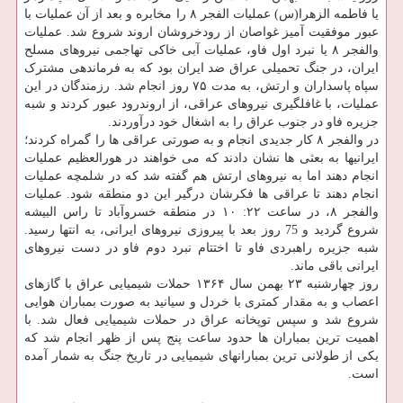
یا فاطمه الزهرا(س) عملیات الفجر ۸ را مخابره و بعد از آن عملیات با
عبور موفقیت آمیز غواصان از رودخروشان اروند شروع شد. عملیات
والفجر ۸ یا نبرد اول فاو، عملیات آبی خاکی تهاجمی نیروهای مسلح
ایران، در جنگ تحمیلی عراق ضد ایران بود که به فرماندهی مشترک
سپاه پاسداران و ارتش، به مدت ۷۵ روز انجام شد. رزمندگان در این
عملیات، با غافلگیری نیروهای عراقی، از اروندرود عبور کردند و شبه
جزیره فاو در جنوب عراق را به اشغال خود درآوردند.
در والفجر ۸ کار جدیدی انجام و به صورتی عراقی ها را گمراه کردند؛
ایرانیها به بعثی ها نشان دادند که می خواهند در هورالعظیم عملیات
انجام دهند اما به نیروهای ارتش هم گفته شد که در شلمچه عملیات
انجام دهند تا عراقی ها فکرشان درگیر این دو منطقه شود. عملیات
والفجر ۸، در ساعت ۲۲: ۱۰ در منطقه خسروآباد تا راس البیشه
شروع گردید و 75 روز بعد با پیروزی نیروهای ایرانی، به انتها رسید.
شبه جزیره راهبردی فاو تا اختتام نبرد دوم فاو در دست نیروهای
ایرانی باقی ماند.
روز چهارشنبه ۲۳ بهمن سال ۱۳۶۴ حملات شیمیایی عراق با گازهای
اعصاب و به مقدار کمتری با خردل و سیانید به صورت بمباران هوایی
شروع شد و سپس توپخانه عراق در حملات شیمیایی فعال شد. با
اهمیت ترین بمباران ها حدود ساعت پنج پس از ظهر انجام شد که
یکی از طولانی ترین بمبارانهای شیمیایی در تاریخ جنگ به شمار آمده
است.