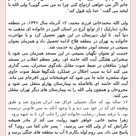
جانم اگر می خواهی ازدواج کنی چرا به من نمی گویی؟ ولی الله با
لبخند می گفت" خدا باید قبول کند".
ولی الله محمدخانی فرزند محمد، ۱۲ آذرماه سال ۱۳۴۶، در منطقه
ملارد (مارلیک ) از توابع کرج در استان البرز در خانواده ای مذهبی به
دنیا آمد. تا اول دبیرستان در این شهر تحصیل کرد و با مهاجرت
خانواده به تهران در منطقه فلاح ادامه تحصیل داد و همزمان بعنوان
بسیجی در مسجد ابوذر مشغول به خدمت شد.
خدمت او بعنوان نگهبان بسیجی در این مسجد همزمان می شود با
سخنرانی هفتگی آیت الله خامنه ای، رهبر معظم انقلاب در مسجد
ابوذر؛ منافقان در ضبط صوت مقابل بلندگوی سخنران، بمب گذاری
می کنند اما به سبب اختلال در عملکرد بلندگوها ضبط صوت حاوی
مواد منفجره جابه جا می شود که خوشبختانه ترور نافرجام می ماند.
آیت الله خامنه ای بلافاصله به بیمارستان بهارلو منتقل می شود و
مجروحان و همچون ولی الله را به بیمارستان های دیگر تهران منتقل
می کنند.
۱۷ ساله بود که جنگ تحمیلی عراق ضد ایران شروع شد و طبق
وظیفه ای که در خود می دید و با وجود آنکه به سن قانونی نرسیده
بود، با ترفند بسیار، رضایت خانواده اش را جلب کرد تا به جبهه برود.
زهرا محمد خانی، خواهر شهید روایت می کند از مادر همیشه
نگرانش که از ولی الله می پرسید، " پسر جان کجا می روی؟ که
پاسخ می داد، می روم لوله بکارم تا آب به منطقه های جنگی برسد و