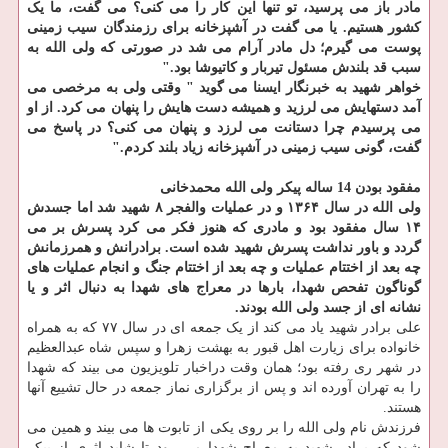
مادر باز می پرسید، تو تنها این کار را می کنی؟ می گفت، ما یک
کشور هستیم. یا می گفت در آشپزخانه برای رزمندگان سیب زمینی
پوست می گیرم؛ دل مادر آرام می شد در صورتی که ولی الله به
سبب قد بلندش مسئول تیربار و کاتیوشا بود."
خواهر شهید به خبرنگار ایسنا می گوید " وقتی ولی به مرخصی می
آمد دستهایش می لرزید و همیشه دست هایش را پنهان می کرد. از او
می پرسیدم چرا دستانت می لرزد و پنهان می کنی؟ در پاسخ می
گفت، گونی سیب زمینی در آشپزخانه زیاد بلند کردم."
مفقود بودن 14 ساله پیکر ولی الله محمدخانی
ولی الله در سال ۱۳۶۴ و در عملیات والفجر ۸ شهید شد اما جسدش
۱۴ سال مفقود بود و مادری که هنوز فکر می کرد پسرش بر می
گردد و باور نداشت پسرش شهید شده است. برادرانش و همرزمانش
چه بعد از اختتام عملیات و چه بعد از اختتام جنگ و انجام عملیات های
گوناگون تفحص شهدا، بارها در معراج های شهدا به دنبال اثر و یا
نشانه ای از جسد ولی الله بودند.
علی برادر شهید یاد می کند از یک جمعه ای در سال ۷۷ که به همراه
خانواده برای زیارت اهل قبور به بهشت زهرا و سپس شاه عبدالعظیم
در شهر ری رفته بود؛ همان وقت دراخبار تلویزیون می بیند که شهدا
را به تهران آورده اند و پس از برگزاری نماز جمعه در حال تشییع آنها
هستند.
فرزندش نام ولی الله را بر روی یکی از تابوت ها می بیند و همین می
شود که برادر شهید به معراج شهدا می رود تا شاید اثری از پیکر