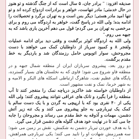
صدیقه افزود: " برادر جان، ۵ سال است که از جنگ گذشته و تو هنوز
در حال خدمتی؛ مادر تنهاست، خواهر و برادرانت ازدواج کرده اند و تو
تنها امید مادر هستی؛ دیگر بس است و به تهران برگرد و تحصیلاتت را
ادامه بده؛ ولی الله در پاسخ گفت، خواهر به اردوگاه می روم و برای
مرخصی به تهران بر می گردم؛ قول می دهم آخرین باری باشد که به
جبهه می روم."
ولی الله به اردوگاه کوثر برگشت و وقتی دید برای ادامه عملیات
ولفجر ۸ و کمبود سرباز از داوطلبان کمک می خواهند با دست
مجروحش، سوار اتوبوس حامل رزمندگان شد و باردیگر به خط
مقدم برگشت.
دو روز بعد، پیشروی سربازان ایران از منطقه شمال جبهه و در
منطقه فاو شروع می شود؛ فاوی که به نخلستان های بسیار گسترده،
پایگاه های عظیم نفت، شاهرگ ارتباطی اسکله های البکر و الامیه و
به شهر خرما، نمک و نفت مشهور است.
از داوطلبان خواسته شد خاکریز دریاچه نمک را منفجر کنند تا آب
منطقه را فرا بگیرد و تانک های عراقی نتوانند پیشروی کنند؛ ولی الله
یکی از ۴۰ نفری بود که با ارپیچی به گردن و با یک دست سالم با
کمک یک تیربارچی به جلو پیشروی می کنند و یک تنه زیر آتش
دشمن، مهمات و آذوقه به خط مقدم می رساند و مجروحان را جابه
جا می کند تا در نهایت خود هدف گلوله های دشمن قرار می گیرد.
با به هدف خوردن تیربار دشمن به شکمش، نقش بر زمین می شود؛
سه همرزمش شهادت او را تایید می کنند؛ یکی تیربارچی همراهش،