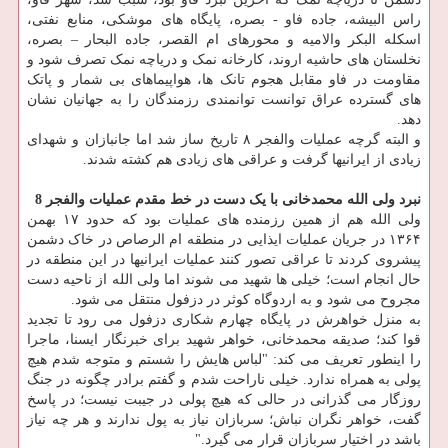
راس البیشه، جاده فاو - بصره، پایگاه های موشکی، منابع نفتی،
اسکله البکر والامیه و محورهای ام القصر، جاده البحار – بصره،
نخلستان های حاشیه اروند، کارخانه نمک و دریاچه نمک تصرف شود و
مقاومت در فاو مقابل هجوم تانک ها، هواپیماهای بی شمار و پاتک
های گسترده عراق توانست توانمندی رزمندگان را به جهانیان نشان
دهد.
و البته گرچه عملیات والفجر ۸ تاریخ ساز شد اما جانبازان و شهدای
زیادی از ایرانیها گرفت و عراقی های زیادی هم کشته شدند.
نبرد ولی الله محمدخانی با یک دست در خط مقدم عملیات والفجر 8
ولی الله هم از همین رزمنده های عملیات بود که حدود ۱۷ بهمن
۱۳۶۴ در جریان عملیات ایذایی در منطقه ام الرصاص در خاک دشمن
پیشروی کردند تا عراقی تصور کنند عملیات ایرانیها در این منطقه در
حال انجام است؛ خیلی ها شهید می شوند اما ولی الله از ناحیه دست
مجروح می شود و به اردوگاه کوثر در دزفول منتقل می شود.
به منزل خواهرش در پایگاه چهارم شکاری دزفول می رود تا تجدید
قوا کند؛ صدیقه محمدخانی، خواهر شهید برای خبرنگار ایسنا، ماجرا
را اینطور تعریف می کند: "لباس هایش را شستم و متوجه شدم هیچ
پولی به همراه ندارد. خیلی ناراحت شدم و گفتم برادر چگونه در جنگ
روزگار می گذرانی در حالی که هیچ پولی در جیبت نیست؛ در پاسخ
گفت، خواهر نگران نباش؛ سربازان نیاز به پول ندارند و هر چه نیاز
باشد در اختیار سربازان قرار می گیرد."