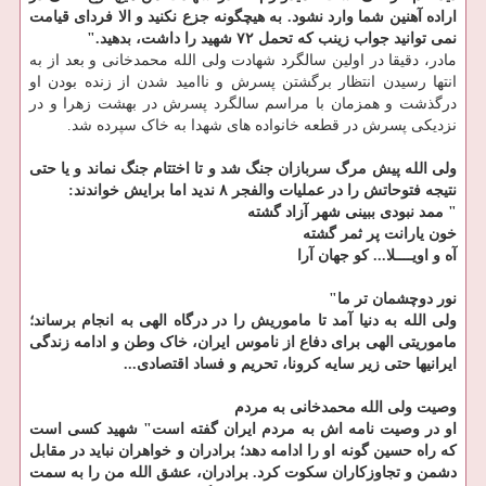
اراده آهنین شما وارد نشود. به هیچگونه جزع نکنید و الا فردای قیامت
نمی توانید جواب زینب که تحمل ۷۲ شهید را داشت، بدهید."
مادر، دقیقا در اولین سالگرد شهادت ولی الله محمدخانی و بعد از به
انتها رسیدن انتظار برگشتن پسرش و ناامید شدن از زنده بودن او
درگذشت و همزمان با مراسم سالگرد پسرش در بهشت زهرا و در
نزدیکی پسرش در قطعه خانواده های شهدا به خاک سپرده شد.
ولی الله پیش مرگ سربازان جنگ شد و تا اختتام جنگ نماند و یا حتی
نتیجه فتوحاتش را در عملیات والفجر ۸ ندید اما برایش خواندند:
" ممد نبودی ببینی شهر آزاد گشته
خون یارانت پر ثمر گشته
آه و اویــــلا... کو جهان آرا
نور دوچشمان تر ما"
ولی الله به دنیا آمد تا ماموریش را در درگاه الهی به انجام برساند؛
ماموریتی الهی برای دفاع از ناموس ایران، خاک وطن و ادامه زندگی
ایرانیها حتی زیر سایه کرونا، تحریم و فساد اقتصادی...
وصیت ولی الله محمدخانی به مردم
او در وصیت نامه اش به مردم ایران گفته است" شهید کسی است
که راه حسین گونه او را ادامه دهد؛ برادران و خواهران نباید در مقابل
دشمن و تجاوزکاران سکوت کرد. برادران، عشق الله من را به سمت