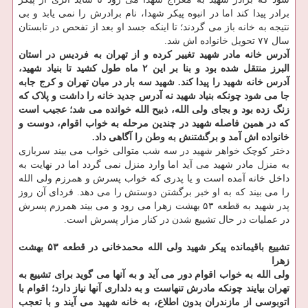
برادر پیدا کند اما در انبوه پیکر شهدا، نام برادرش را نمی یابد و بی
نتیجه به خانه باز می گردند؛ تا اینکه جسد او بعد از تفحص در تابستان
سال ۷۷ تحویل خانواده اش شد.
آدرس خانه مادر شهید تغییر کرده و از تهران به فردیس در استان
البرز منتقل شده بود و بنا بر این ۲ ماه طول کشید تا بنیاد شهید،
آدرس خانه شهید را پیدا کند. شهید سه بار در میان تهران و کرج جابه
جا می شود چونکه بنیاد شهید نه آدرس جدید خانه را داشت و پلاک که
زنگ زده بود و بجای ولی الله، ذبیح الله خوانده می شد؛ عجیب است
که در همین فاصله شهید در چندین مرحله به خواب اقوام، دوست و
خانواده اش آمد و برگشتنش به وطن را آگاهی داد.
دختر کوچک خواهر شهید در سه شب متوالی خواب می بیند سربازی
به منزل مادر شهید می آید اما وارد منزل نمی گردد اما در نهایت به
داخل خانه آمده است و یا پدری که خواب پسرش و همرزم ولی الله
را می بیند که به او خبر برگشتن دوستش را می دهد. فردای آن روز
پدر شهید به قطعه ۵۳ بهشت زهرا می رود و می بیند همرزم پسرش
در عملیات در حال تشییع شدن در کنار مزار پسرش است.
تشییع باقیمانده پیکر شهید ولی الله محمدخانی در قطعه ۵۳ بهشت
زهرا
ولی الله به خواب اقوام دور می آید و به آنها می گوید برای تشییع به
تهران بیایند چونکه مادرش تنهاست و به دلداری آنها نیاز دارد؛ اقوام با
اتوبوسی از مازندران بدون اطلاع، به خانه شهید می آیند و با تعجب