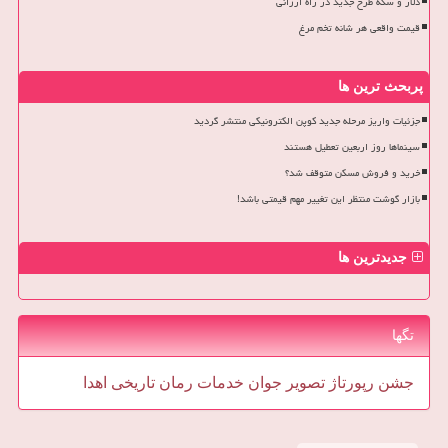
دلار و سکه طرح جدید در راه ارزانی
قیمت واقعی هر شانه تخم مرغ
پربحث ترین ها
جزئیات واریز مرحله جدید کوپن الکترونیکی منتشر گردید
سینماها روز اربعین تعطیل هستند
خرید و فروش مسکن متوقف شد؟
بازار گوشت منتظر این تغییر مهم قیمتی باشد!
جدیدترین ها
تگها
جشن
رپورتاژ
تصویر
جوان
خدمات
رمان
تاریخی
اهدا