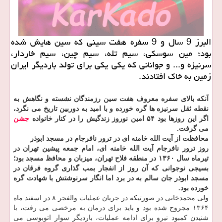
البرز 9 سال و 9 سفره هفت سینی که سین هایش شده
بود؛ مین سوسکی، سیم تله، سیم چین، سیم خاردار،
سرنیزه و... و جوانانی که یکی یکی برای تولد باردیگر ایران
زمین به خاک افتادند.
آنکه بالای سفره معروف هفت سین رزمندگان نشسته و نگاهش به
نقطه ثقل سرنیزه ها گره خورده و با امید به دوربین تاریخ می نگرد،
اگر این روزها بود ۵۴ امین نوروز زندگیش را در کنار خانواده
جشن
می گرفت.
محافظت از آیت الله خامنه ای در ترور نافرجام در مسجد ابوذر
روز ترور نافرجام آیت الله خامنه ای، امام جمعه پیشین تهران در
تیرماه سال ۱۳۶۰ در منطقه فلاح تهران، میزبان و محافظ مسجد بود؛
بسیجی نوجوانی که آن روز از انفجار بمب گذاری گروه فرقان در
مسجد ابوذر جان سالم به در برد اما انگار سرنوشتش با شهادت گره
خورده بود.
ولی محمدخانی در صورتیکه در جریان عملیات والفجر ۸ در اسفند ماه
۱۳۶۴ مجروح شده بود و باید برای درمان به مرخصی می رفت، با
شنیدن کمبود نیرو برای ادامه عملیات، باردیگر سوار اتوبوسی می