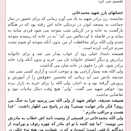
تقسیم می کرد.
خصلتهای بارز شهید محمدخانی
شایسته، زن برادر شهید به یاد می آورد زمانی که برای حضور در نماز
جماعت به مسجد ابوذر در نزدیکی خانه اش رفته بود که در هنگام
بازگشت به خانه و در تاریکی شب متوجه می شود فردی سایه به
سایه و در فاصله با او دنبالش می آید؛ "به در خانه که رسیدم متوجه
شدم ولی الله برای محافظت از من بدون آنکه متوجه او شوم پشت
سرم حرکت کرده است. "
همیشه بامداد خیلی زود از خواب بیدار می شد و برای خانواده
برادرش و دیگر اعضای خانواده نان می خرید و بدون آنکه وارد خانه
برادر شود، نان را جلوی در خانه شان می گذاشت.
ولی الله بچه بسیار آرامی بود و موجب اذیت و آزاری کسی نمی شد.
صدیقه یادش می آید زمانی که نخستین حقوقش را از آموزش و
پرورش گرفته بود و به اجبار، ولی الله را برای خرید به بازار برده
بود؛ خواهر شهید می گفت، "ولی" هیچ وقت دنبال مادیات نبود و
تقاضایی نداشت.
همیشه صدیقه، خواهر شهید از ولی الله می پرسید چرا به جنگ می
روی؟ فکر مادر تنهایت نیستی؟ وی در پاسخ می اظهار داشت: "خدا
هست و مراقب مادرم."
ولی الله محمدخانی در قسمتی از وصیت نامه اش خطاب به مادرش
می نویسد: "اما چند کلمه با تو ای مادر که چهره رئوف و نورانیت از
دیدگانم نارفتنی است؛ امیدوارم که در شهادت من هیچ نوع خللی در