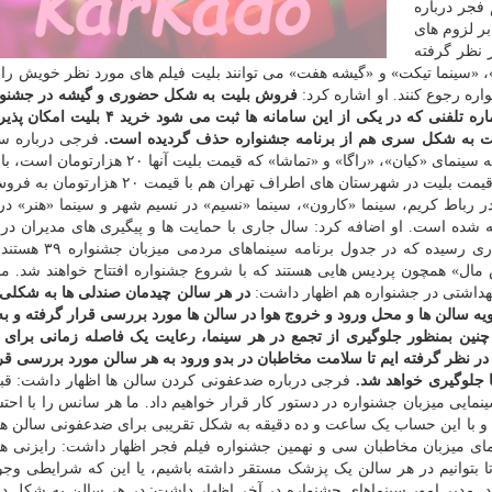
 فجر درباره
ر لزوم های
ر نظر گرفته
»، «سینما تیکت» و «گیشه هفت» می توانند بلیت فیلم های مورد نظر خویش را 
اره رجوع کنند. او اشاره کرد:
فروش بلیت به شکل حضوری و گیشه در جشنوا
جاری به صورت کلی حذف گردیده است، اما برای هر شماره تلفنی که در یکی از این سامانه ه
یت به شکل سری هم از برنامه جشنواره حذف گردیده است.
فرجی درباره سا
اکران واقع در تهران و شهرستان ها اظهار داشت: به جز سه سینمای «کیان»، «راگا» و «تماشا» که قیم
های جشنواره به قیمت ۳۰ هزارتومان به فروش می رسد. قیمت بلیت در شهرستان های اطراف تهران 
«فرهنگ» در رباط کریم، سینما «کارون»، سینما «نسیم» در نسیم شهر و سینما «هنر» د
ه شده است. او اضافه کرد: سال جاری با حمایت ها و پیگیری های مدیران در
سینمایی ۴ پردیس سینمایی جدید هم به مرحله بهره برداری رس
ال» همچون پردیس هایی هستند که با شروع جشنواره افتتاح خواهند شد. مد
بهداشتی در جشنواره هم اظهار داشت:
در هر سالن چیدمان صندلی ها به شکل
 سالن ها و محل ورود و خروج هوا در سالن ها مورد بررسی قرار گرفته و به
ین بمنظور جلوگیری از تجمع در هر سینما، رعایت یک فاصله زمانی برای 
نظر گرفته ایم تا سلامت مخاطبان در بدو ورود به هر سالن مورد بررسی قرا
فرجی درباره ضدعفونی کردن سالن ها اظهار داشت: قب
ایی میزبان جشنواره در دستور کار قرار خواهیم داد. ما هر سانس را با احت
 گرفته ایم و با این حساب یک ساعت و ده دقیقه به شکل تقریبی برای ضدعفونی سالن
مای میزبان مخاطبان سی و نهمین جشنواره فیلم فجر اظهار داشت: رایزنی های
 بتوانیم در هر سالن یک پزشک مستقر داشته باشیم، یا این که شرایطی وجو
د. مدیر امور سینماهای جشنواره در آخر اظهار داشت: در هر سالن به شکل د