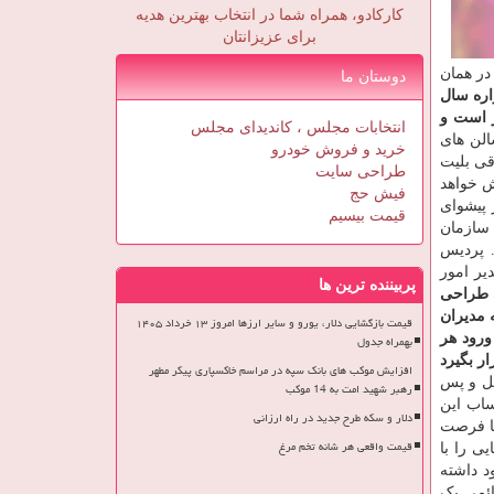
کارکادو، همراه شما در انتخاب بهترین هدیه
برای عزیزانتان
در همان
دوستان ما
ره سال
ا ثبت می شود خرید ۴ بلیت امکان پذیر است و
انتخابات مجلس ، کاندیدای مجلس
لن های
خرید و فروش خودرو
ت بلیت آنها ۲۰ هزارتومان است، باقی بلیت
طراحی سایت
هم با قیمت ۲۰ هزارتومان به فروش خواهد
فیش حج
ر پیشوای
قیمت بیسیم
 سازمان
یده که در جدول برنامه سینماهای مردمی میزبان جشنواره ۳۹ هستند. پردیس
یر امور
پربیننده ترین ها
ی طراحی
 مدیران
قیمت بازگشایی دلار، یورو و سایر ارزها امروز ۱۳ خرداد ۱۴۰۵
ورود هر
بهمراه جدول
ر بگیرد
افزایش موکب های بانک سپه در مراسم خاکسپاری پیکر مطهر
ل و پس
رهبر شهید امت به 14 موکب
ساب این
دلار و سکه طرح جدید در راه ارزانی
 ها فرصت
قیمت واقعی هر شانه تخم مرغ
ی را با
د داشته
ائمی یک