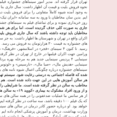
تهران قرار گرفته اند. مدیر امور سینماهای جشنواره فیلم
نحوه فروش بلیت و قیمت آن اظهار داشت: سال جاری بنا ب
به وجود آمده شیوه کاملاً متفاوتی را برای فروش بلیت د
ایم. بدین سان مخاطبان با ورود به سه سامانه «ایران تیک
روز خریداری نموده و برای تماشای فیلم به سینماهای جشنو
مخاطبان باید توجه داشته باشند که سال جاری فروش بل
رسید. تا کنون ۴ سینمای «فجر» در اسلامشهر، 
ورامین جهت اکران فیلمها در خارج از تهران در نظر گرفت
سینمایی «هدیش مال»، «صبا مال»، «نارسیس» و «لوتوس م
سینماهای جشنواره درباره چگونگی اعمال شیوه نامه های 
شده که فاصله اجتماعی به درستی رعایت شود. سیستم تهویه
هر سالن آموزش هایی در این جهت داده شده است. هم چن
مخاطب به سالن در نظر گرفته شده است. ما شرایطی را در 
و از ورود افراد مشکوک به بیماری «کووید ۱۹» به سالن ها جلوگیری خواهد شد.
از هر سانس ما عملیات ضدعفونی را در همه سالن های سینم
که یک فیلم ۱۰۰ دقیقه باشد، سه ساعت در نظر
خواهد بود. او درباره حضور کادر درمان در سالن های سین
وزارت بهداشت، درمان و آموزش پزشکی انجام داده ایم تا
باشد که پزشکان آمادگی حضور در سالن ها را داشته باشن