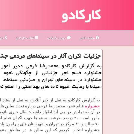
کارکادو
صفحه اصلی
درباره كاركادو
مطالب كاركادو
فروش
جزئیات اكران آثار در سینماهای مردمی جشن
به گزارش کارکادو محمدرضا فرجی مدیر امور 
جشنواره فیلم فجر جزئیاتی از چگونگی نحوه اک
جشنواره در سینماهای تهران و میزبانی سینماها ا
سینما با رعایت شیوه نامه های بهداشتی را اعلام نم
به گزارش کارکادو به نقل از خبر آنلاین، به نقل از ستاد 
جشنواره
فیلم فجر، محمدرضا فرجی درباره تعداد سالن های
در آن به نمایش در می آید اظهار داشت: سال جاری باتوجه
مقرر است ۳۰ درصد ظرفیت سینماها جهت اکران فیلم 
۷۰ سالن و ۴۱ مرکز در تهران و شهرستان های پیرامون پ
جشنواره انتخاب کردیم که این سالن ها در مناطق متن