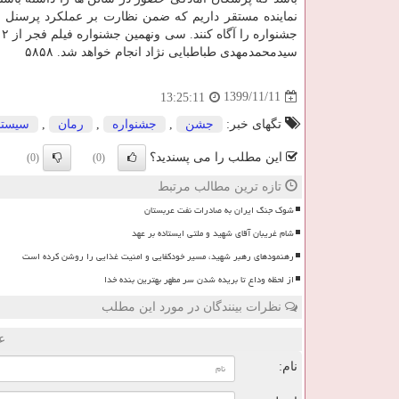
نماینده مستقر داریم که ضمن نظارت بر عملکرد پرسنل سین
سیدمحمدمهدی طباطبایی نژاد انجام خواهد شد. ۵۸۵۸
1399/11/11
13:25:11
تگهای خبر:
جشن
,
جشنواره
,
رمان
,
سیستم
این مطلب را می پسندید؟
(0)
(0)
تازه ترین مطالب مرتبط
شوک جنگ ایران به صادرات نفت عربستان
شام غریبان آقای شهید و ملتی ایستاده بر عهد
رهنمودهای رهبر شهید، مسیر خودکفایی و امنیت غذایی را روشن کرده است
از لحظه وداع تا بریده شدن سر مطهر بهترین بنده خدا
نظرات بینندگان در مورد این مطلب
ع
نام: