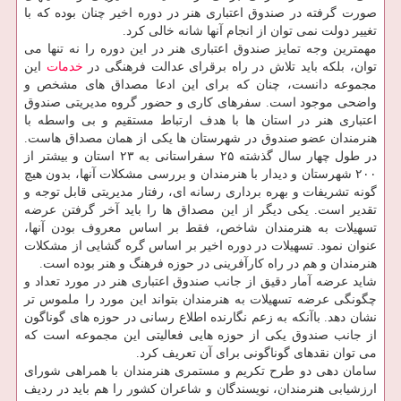
صورت گرفته در صندوق اعتباری هنر در دوره اخیر چنان بوده که با
تغییر دولت نمی توان از انجام آنها شانه خالی کرد.
مهمترین وجه تمایز صندوق اعتباری هنر در این دوره را نه تنها می
توان، بلکه باید تلاش در راه برقرای عدالت فرهنگی در
خدمات
این
مجموعه دانست، چنان که برای این ادعا مصداق های مشخص و
واضحی موجود است. سفرهای کاری و حضور گروه مدیریتی صندوق
اعتباری هنر در استان ها با هدف ارتباط مستقیم و بی واسطه با
هنرمندان عضو صندوق در شهرستان ها یکی از همان مصداق هاست.
در طول چهار سال گذشته ۲۵ سفراستانی به ۲۳ استان و بیشتر از
۲۰۰ شهرستان و دیدار با هنرمندان و بررسی مشکلات آنها، بدون هیچ
گونه تشریفات و بهره برداری رسانه ای، رفتار مدیریتی قابل توجه و
تقدیر است. یکی دیگر از این مصداق ها را باید آخر گرفتن عرضه
تسهیلات به هنرمندان شاخص، فقط بر اساس معروف بودن آنها،
عنوان نمود. تسهیلات در دوره اخیر بر اساس گره گشایی از مشکلات
هنرمندان و هم در راه کارآفرینی در حوزه فرهنگ و هنر بوده است.
شاید عرضه آمار دقیق از جانب صندوق اعتباری هنر در مورد تعداد و
چگونگی عرضه تسهیلات به هنرمندان بتواند این مورد را ملموس تر
نشان دهد. باآنکه به زعم نگارنده اطلاع رسانی در حوزه های گوناگون
از جانب صندوق یکی از حوزه هایی فعالیتی این مجموعه است که
می توان نقدهای گوناگونی برای آن تعریف کرد.
سامان دهی دو طرح تکریم و مستمری هنرمندان با همراهی شورای
ارزشیابی هنرمندان، نویسندگان و شاعران کشور را هم باید در ردیف