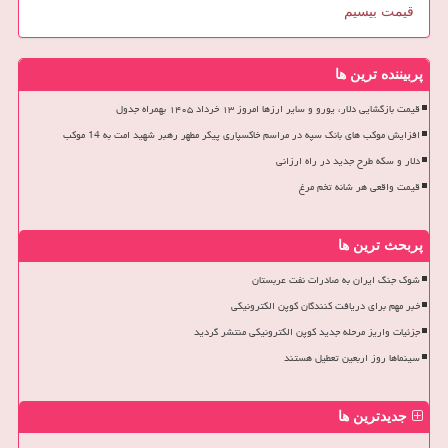
قیمت بیسیم
پربیننده ترین ها
قیمت بازگشایی دلار، یورو و سایر ارزها امروز ۱۳ خرداد ۱۴۰۵ بهمراه جدول
افزایش موکب های بانک سپه در مراسم خاکسپاری پیکر مطهر رهبر شهید امت به 14 موکب
دلار و سکه طرح جدید در راه ارزانی
قیمت واقعی هر شانه تخم مرغ
پربحث ترین ها
شوک جنگ ایران به صادرات نفت عربستان
خبر مهم برای دریافت کنندگان کوپن الکترونیکی
جزئیات واریز مرحله جدید کوپن الکترونیکی منتشر گردید
سینماها روز اربعین تعطیل هستند
جدیدترین ها