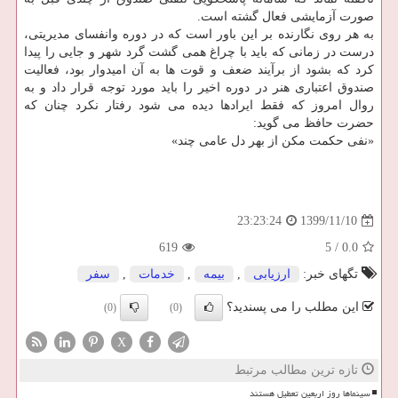
صورت آزمایشی فعال گشته است.
به هر روی نگارنده بر این باور است که در دوره وانفسای مدیریتی،
درست در زمانی که باید با چراغ همی گشت گرد شهر و جایی را پیدا
کرد که بشود از برآیند ضعف و قوت ها به آن امیدوار بود، فعالیت
صندوق اعتباری هنر در دوره اخیر را باید مورد توجه قرار داد و به
روال امروز که فقط ایرادها دیده می شود رفتار نکرد چنان که
حضرت حافظ می گوید:
«نفی حکمت مکن از بهر دل عامی چند»
1399/11/10
23:23:24
619
5
/
0.0
تگهای خبر:
ارزیابی
,
بیمه
,
خدمات
,
سفر
این مطلب را می پسندید؟
(0)
(0)
X
تازه ترین مطالب مرتبط
سینماها روز اربعین تعطیل هستند