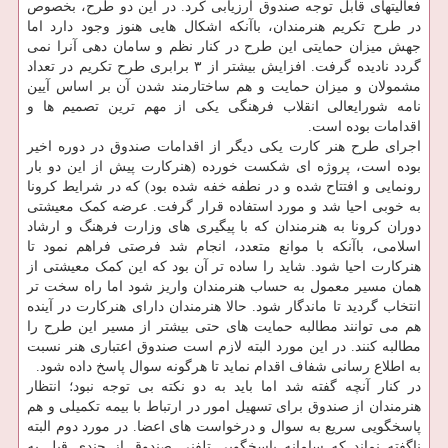
فعالیتهای قابل توجه صندوق ارزیابی کرد. در این دو طرح، بخصوص
در طرح تکریم هنرمندان، باآنکه اشکال هایی هنوز وجود دارد اما
جهش میزان حمایتی این طرح در کنار نظم و سامان دهی آنرا نمی
گردد نادیده گرفت. افزایش بیشتر از ۳ برابری طرح تکریم در تعداد
مشمولان و میزان حمایت و هم ساختارمند شدن آن بر اساس آیین
نامه شورایعالی انقلاب فرهنگی یکی از مهم ترین تصمیم ها و
اقدامات بوده است.
اجرای طرح هنر کارت یکی دیگر از اقدامات صندوق در دوره اخیر
بوده است، پروژه ای شکست خورده (هنرکارت پیش از این دو بار
رونمایی و افتتاح شده و در نطفه خفه شده بود) که در شرایط کرونا
به خوبی احیا شد و مورد استفاده قرار گرفت. عرضه کمک معیشتی
دوران کرونا به هنرمندان که با پیگیری های وزارت فرهنگ و ارشاد
اسلامی، باآنکه با موانع متعدد، انجام شد فرصتی فراهم نمود تا
هنرکارت احیا شود. شاید را ساده تر آن بود که این کمک معیشتی از
همان مسیر معمول به حساب هنرمندان واریز شود اما راه سخت تر
انتخاب گردید تا ماندگار شود. حالا هنرمندان دارای هنرکارت در آینده
هم می توانند مطالبه حمایت های حتی بیشتر از مسیر این طرح را
مطالبه کنند. در این مورد البته لازم است صندوق اعتباری هنر نسبت
به اطلاع رسانی شفاف اقدام نماید تا هرگونه سوال پاسخ داده شود.
در کنار آنچه گفته شد اما باید به دو نکته بی توجه نبود؛ انتظار
هنرمندان از صندوق برای تسهیل امور در ارتباط با بیمه تکمیلی و هم
پاسخگویی سریع به سوال و درخواست های اعضا. در مورد دوم البته
ناگفته نماند که سامانه پاسخگویی تلفنی صندوق از چندی قبل به