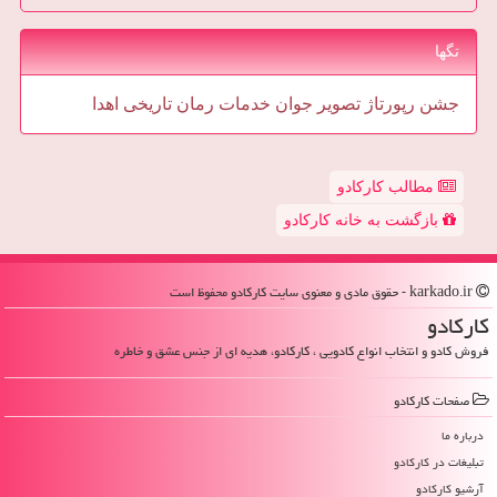
تگها
جشن
رپورتاژ
تصویر
جوان
خدمات
رمان
تاریخی
اهدا
مطالب کارکادو
بازگشت به خانه کارکادو
karkado.ir - حقوق مادی و معنوی سایت كاركادو محفوظ است
كاركادو
فروش کادو و انتخاب انواع کادویی ، کارکادو، هدیه ای از جنس عشق و خاطره
صفحات كاركادو
درباره ما
تبلیغات در كاركادو
آرشیو كاركادو