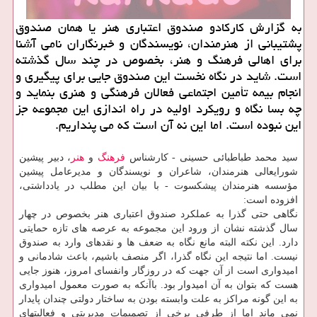
به گزارش کارکادو صندوق اعتباری هنر یا همان صندوق
پشتیبانی از هنرمندان، نویسندگان و خبرنگاران نامی آشنا
برای اهالی فرهنگ و هنر، بخصوص در چند سال گذشته
است. شاید در نگاه نخست این صندوق جایی برای پیگیری و
انجام بیمه تأمین اجتماعی فعالان فرهنگی و هنری بنماید و
چه بسا نگاه و رویکرد اولیه در راه اندازی این مجموعه جز
این نبوده است. اما این نه آن است که می پنداریم.
سید محمد طباطبائی حسینی - کارشناس
فرهنگ
و
هنر
، دبیر پیشین
شورایعالی هنرمندان، شاعران و نویسندگان و مدیرعامل پیشین
مؤسسه هنرمندان پیشکسوت - با بیان این مطلب در یادداشتی،
افزوده است:
نگاهی حتی گذرا به عملکرد صندوق اعتباری هنر بخصوص در چهار
سال گذشته نشان از ورود این مجموعه به عرصه های تازه حمایتی
دارد. این نکته البته مانع نگاه به ضعف ها و نقدهای وارد به صندوق
نیست. اما نتیجه این نگاه گذرا، اگر منصف باشیم، باعث شادمانی و
امیدواری است از آن جهت که در روزگار وانفسای امروز، هنوز جایی
هست که بتوان به آن امیدوار بود. باآنکه به صورت معمول امیدواری
به این گونه مراکز به علت وابسته بودن به ساختار دولتی چندان پایدار
نمی ماند اما از طرفی برخی از تصمیمات مدیریتی و فعالیتهای