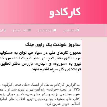
کارکادو
صفحه اصلی
درباره كاركادو
مطالب كاركادو
فروش
سالروز شهادت یك راوی جنگ
همچون کارهای علی در سپاه می توان به مسئولیت
غرب کشور، ناظر تیپ در عملیات بیت المقدس، ناظر
نیرو به «سوریه» و «لبنان»، بازرس دفتر تحقیق
فرماندهی کل سپاه اشاره نمود.
به گزارش کارکادو به نقل از ایسنا، «علی فتحی ابرکوه» 
۱۳۳۵ در محله «جوادیه» راه آهن تهران متولد شد. او با مط
شهید «هاشمی نژاد» و دکتر «شریعتی» که در دوران رژیم
کتاب های ممنوعه بود وهمچنین توزیع اعلامیه های امام(ر
انقلابی خودرا شروع کرد.