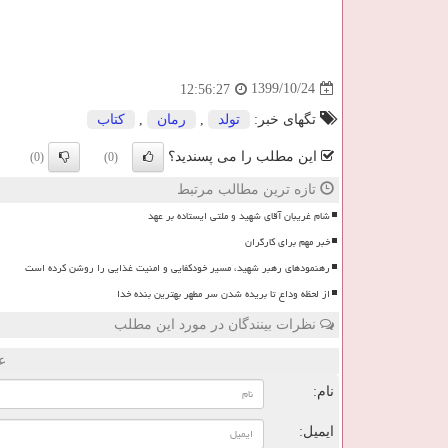
1399/10/24
12:56:27
تگهای خبر:
تولد
,
رمان
,
كتاب
این مطلب را می پسندید؟
(0)
(0)
تازه ترین مطالب مرتبط
شام غریبان آقای شهید و ملتی ایستاده بر عهد
خبر مهم برای کارگران
رهنمودهای رهبر شهید، مسیر خودکفایی و امنیت غذایی را روشن کرده است
از لحظه وداع تا بریده شدن سر مطهر بهترین بنده خدا
نظرات بینندگان در مورد این مطلب
ع
نام:
ایمیل: