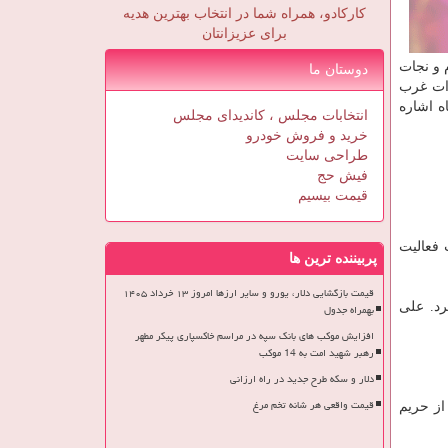
کارکادو، همراه شما در انتخاب بهترین هدیه
برای عزیزانتان
 و نجات
دوستان ما
ابرات غرب
ه اشاره
انتخابات مجلس ، کاندیدای مجلس
خرید و فروش خودرو
طراحی سایت
فیش حج
قیمت بیسیم
دت فعالیت
پربیننده ترین ها
قیمت بازگشایی دلار، یورو و سایر ارزها امروز ۱۳ خرداد ۱۴۰۵
رد. علی
بهمراه جدول
افزایش موکب های بانک سپه در مراسم خاکسپاری پیکر مطهر
رهبر شهید امت به 14 موکب
دلار و سکه طرح جدید در راه ارزانی
قیمت واقعی هر شانه تخم مرغ
از حریم