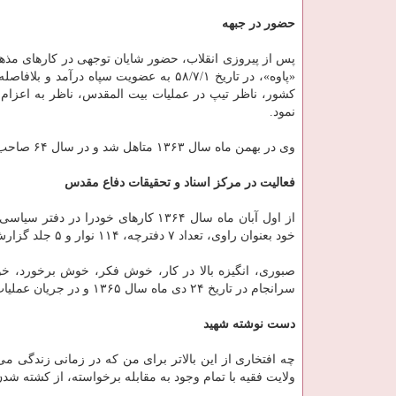
حضور در جبهه
پس از پیروزی انقلاب، حضور شایان توجهی در کارهای مذه
«پاوه»، در تاریخ ۵۸/۷/۱ به عضویت سپاه
کشور، ناظر تیپ در عملیات بیت المقدس، ناظر به اعزام 
نمود.
وی در بهمن ماه سال ۱۳۶۳ متاهل شد و در سال ۶۴ صاحب فرزند پسری شد که نامش را به یاد برادر شهیدش «امیر» نامید.
فعالیت در مرکز اسناد و تحقیقات دفاع مقدس
از اول آبان ماه سال ۱۳۶۴ کارهای خو
خود بعنوان راوی، تعداد ۷ دفترچه، ۱۱۴ نوار و ۵ جلد گزارش عملیات از وی به یادگار مانده است.
صبوری، انگیزه بالا در کار، خوش فکر، خوش برخورد، خوش
سرانجام در تاریخ ۲۴ دی ماه سال ۱۳۶۵ و در جریان عملیات «کربلای ۵» در شلمچه، براثر به هدف خوردن ترکش به شهادت رسید.
دست نوشته شهید
چه افتخاری از این بالاتر برای من که در زمانی زندگی م
ولایت فقیه با تمام وجود به مقابله برخواسته، از کشته شد