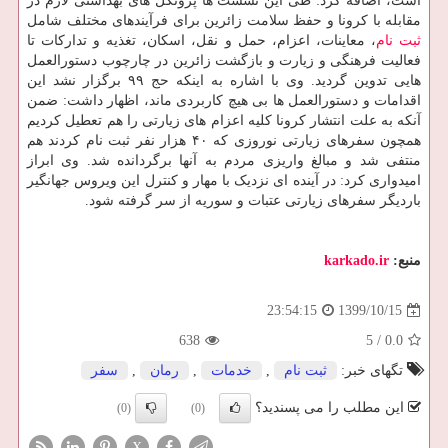
است، اضافه کرد: طی این نشست ها پروتکل های بهداشتی لازم در
مقابله با کرونا و حفظ سلامت زائرین برای فرآیندهای مختلف شامل
ثبت نام
، معاینات، اعزام، حمل و نقل، اسکان، تغذیه و تدارکات تا
فعالیت فرهنگی و زیارت و بازگشت زائرین در چارچوب دستورالعمل
هایی تدوین گردید. وی با اشاره به اینکه حج ۹۹ برگزار نشد این
اقدامات و دستورالعمل ها بی هیچ کاربردی ماند، اظهار داشت: ضمن
آنکه به علت انتشار کرونا کلیه اعزام های زیارتی را هم تعطیل کردیم
همچون سفرهای زیارتی نوروزی که ۴۰ هزار نفر ثبت نام کردند هم
منتفی شد و مبالغ واریزی مردم به آنها برگردانده شد. وی ابراز
امیدواری کرد: در آینده ای نزدیک با مهار و کنترل این ویروس جهانگیر
باردیگر سفرهای زیارتی عتبات و سوریه از سر گرفته شود.
منبع:
karkado.ir
1399/10/15
23:54:15
638
5
/
0.0
تگهای خبر:
ثبت نام
,
خدمات
,
رمان
,
سفر
این مطلب را می پسندید؟
(0)
(0)
X