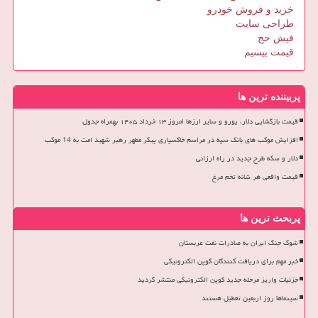
خرید و فروش خودرو
طراحی سایت
فیش حج
قیمت بیسیم
پربیننده ترین ها
قیمت بازگشایی دلار، یورو و سایر ارزها امروز ۱۳ خرداد ۱۴۰۵ بهمراه جدول
افزایش موکب های بانک سپه در مراسم خاکسپاری پیکر مطهر رهبر شهید امت به 14 موکب
دلار و سکه طرح جدید در راه ارزانی
قیمت واقعی هر شانه تخم مرغ
پربحث ترین ها
شوک جنگ ایران به صادرات نفت عربستان
خبر مهم برای دریافت کنندگان کوپن الکترونیکی
جزئیات واریز مرحله جدید کوپن الکترونیکی منتشر گردید
سینماها روز اربعین تعطیل هستند