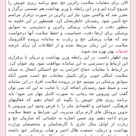
الان برای معاینات سلامت زائرین حج تمتع برنامه ریزی خویش را
شروع کرده ایم و در این رابطه با وزیر بهداشت هم نشستی برگزار و
مقرر شد که واکسن مورد نیاز این زائرین در صورت برقرار مراسم
حج تأمین شود. رشیدیان خاطرنشان کرد: همینطور در این جلسه به
منظور دقت در معاینات پزشکی زائرین و دسترسی به سوابق
پزشکی برای ارتقا دقت، حساسیت و حفظ سلامت آنها درخواست
شد که هیأت پزشکی حج و زیارت به سامانه پرونده الکترونیک
سلامت در این زمان مرتبط شده و از اطلاعات آن برای عرضه
خدمات
بهتر بهره مند شوند.
وی اظهار داشت: در این رابطه وزیر بهداشت و درمان با برقراری
این ارتباط و دسترسی به این سامانه موافقت نمود. وی عنوان کرد:
در ارتباط با معاینات حجاج اعزامی به حج احتمالی اتصال به شبکه
سلامت امکان خوبی برای تکمیل معاینات حج است ضمن آنکهَ
سوابق پزشکی در موسم حج در پرونده سلامت افراد در این سامانه
ثبت و ضبط شود رشیدیان اضافه کرد: با عنایت به این که نمی توان
گفت این ویروس چه زمانی به صورت کامل مهار می شود؛ باید
برنامه ریزی های خویش را بگونه ای انجام دهیم که فعالیتهای
فرهنگی، اجتماعی و اقتصادی مان را با فرض وجود این ویروس با
تدوین پروتکل های لازم برای مدیریت این شرایط و حفظ سلامت
مردم ادامه دهیم. وی ضمن اشاره به جلساتی که سازمان حج و
زیارت از اوایل سال جاری با کارشناسان و متخصصان وزارت
بهداشت و درمان، جمعیت هلال احمر و هیأت پزشکی خود داشته