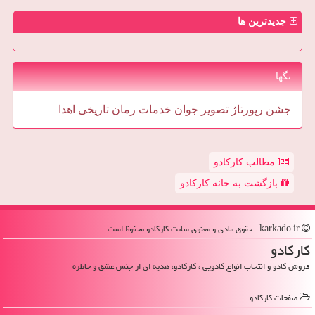
جدیدترین ها
تگها
جشن
رپورتاژ
تصویر
جوان
خدمات
رمان
تاریخی
اهدا
مطالب کارکادو
بازگشت به خانه کارکادو
karkado.ir - حقوق مادی و معنوی سایت كاركادو محفوظ است
كاركادو
فروش کادو و انتخاب انواع کادویی ، کارکادو، هدیه ای از جنس عشق و خاطره
صفحات كاركادو