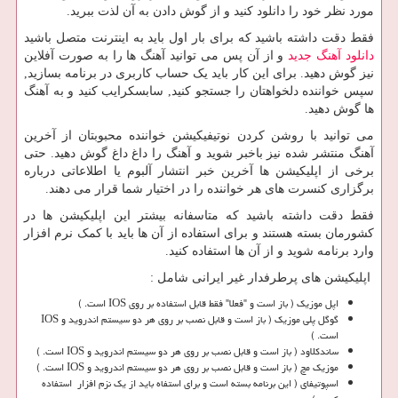
مورد نظر خود را دانلود کنید و از گوش دادن به آن لذت ببرید.
فقط دقت داشته باشید که برای بار اول باید به اینترنت متصل باشید
دانلود آهنگ جدید
و از آن پس می توانید آهنگ ها را به صورت آفلاین
نیز گوش دهید. برای این کار باید یک حساب کاربری در برنامه بسازید,
سپس خواننده دلخواهتان را جستجو کنید, سابسکرایب کنید و به آهنگ
ها گوش دهید.
می توانید با روشن کردن نوتیفیکیشن خواننده محبوبتان از آخرین
آهنگ منتشر شده نیز باخبر شوید و آهنگ را داغ داغ گوش دهید. حتی
برخی از اپلیکیشن ها آخرین خبر انتشار آلبوم یا اطلاعاتی درباره
برگزاری کنسرت های هر خواننده را در اختیار شما قرار می دهند.
فقط دقت داشته باشید که متاسفانه بیشتر این اپلیکیشن ها در
کشورمان بسته هستند و برای استفاده از آن ها باید با کمک نرم افزار
وارد برنامه شوید و از آن ها استفاده کنید.
اپلیکیشن های پرطرفدار غیر ایرانی شامل :
اپل موزیک ( باز است و "فعلا" فقط قابل استفاده بر روی
IOS
است. )
گوگل پلی موزیک ( باز است و قابل نصب بر روی هر دو سیستم اندروید و
IOS
است. )
ساندکلاود ( باز است و قابل نصب بر روی هر دو سیستم اندروید و
IOS
است. )
موزیک مچ ( باز است و قابل نصب بر روی هر دو سیستم اندروید و
IOS
است. )
اسپوتیفای ( این برنامه بسته است و برای استفاه باید از یک نزم افزار استفاده