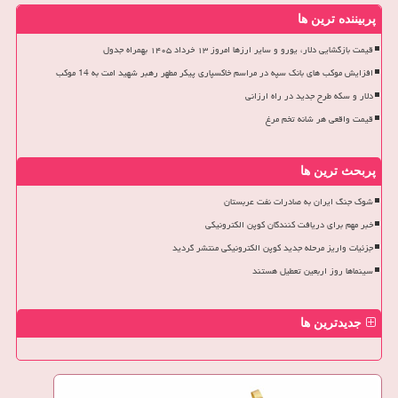
پربیننده ترین ها
قیمت بازگشایی دلار، یورو و سایر ارزها امروز ۱۳ خرداد ۱۴۰۵ بهمراه جدول
افزایش موکب های بانک سپه در مراسم خاکسپاری پیکر مطهر رهبر شهید امت به 14 موکب
دلار و سکه طرح جدید در راه ارزانی
قیمت واقعی هر شانه تخم مرغ
پربحث ترین ها
شوک جنگ ایران به صادرات نفت عربستان
خبر مهم برای دریافت کنندگان کوپن الکترونیکی
جزئیات واریز مرحله جدید کوپن الکترونیکی منتشر گردید
سینماها روز اربعین تعطیل هستند
جدیدترین ها