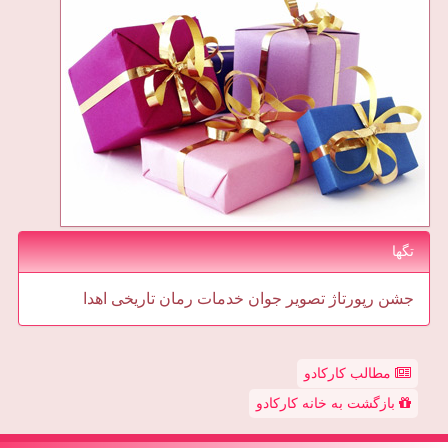
تگها
جشن
رپورتاژ
تصویر
جوان
خدمات
رمان
تاریخی
اهدا
مطالب کارکادو
بازگشت به خانه کارکادو