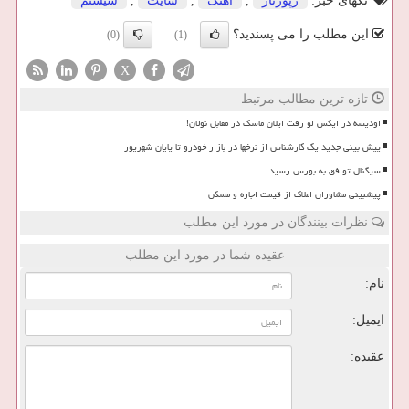
تگهای خبر:
رپورتاژ
,
آهنگ
,
سایت
,
سیستم
این مطلب را می پسندید؟
(0)
(1)
X
تازه ترین مطالب مرتبط
اودیسه در ایکس لو رفت ایلان ماسک در مقابل نولان!
پیش بینی جدید یک کارشناس از نرخها در بازار خودرو تا پایان شهریور
سیگنال توافق به بورس رسید
پیشبینی مشاوران املاک از قیمت اجاره و مسکن
نظرات بینندگان در مورد این مطلب
عقیده شما در مورد این مطلب
نام:
ایمیل:
عقیده: