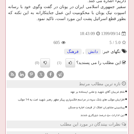
داریم» اشاره می کنند.
سفیر جمهوری اسلامی ایران در یونان در گفت وگوی خود با رسانه
اسپوت نیک یونان با محکومیت این عمل جنایتکارانه به این نکته که
بطور قطع اسرائیل پشت این مورد است، تاکید نمود.
1399/09/14
18:43:09
605
5
/
5.0
تگهای خبر:
دانش
,
فرهنگ
این مطلب را می پسندید؟
(0)
(1)
X
تازه ترین مطالب مرتبط
شام غریبان آقای شهید و ملتی ایستاده بر عهد
افزایش موکب های بانک سپه در مراسم خاکسپاری پیکر مطهر رهبر شهید امت به 14 موکب
پیشبینی مشاوران املاک از قیمت اجاره و مسکن
این ادارات ۵۰ درصد دورکاری شدند
نظرات بینندگان در مورد این مطلب