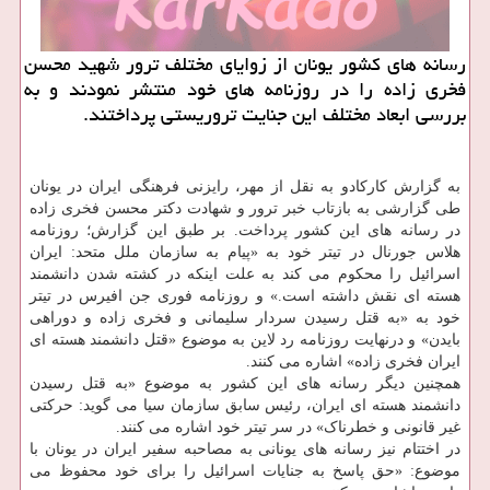
رسانه های کشور یونان از زوایای مختلف ترور شهید محسن
فخری زاده را در روزنامه های خود منتشر نمودند و به
بررسی ابعاد مختلف این جنایت تروریستی پرداختند.
به گزارش کارکادو به نقل از مهر، رایزنی فرهنگی ایران در یونان
طی گزارشی به بازتاب خبر ترور و شهادت دکتر محسن فخری زاده
در رسانه های این کشور پرداخت. بر طبق این گزارش؛ روزنامه
هلاس جورنال در تیتر خود به «پیام به سازمان ملل متحد: ایران
اسرائیل را محکوم می کند به علت اینکه در کشته شدن دانشمند
هسته ای نقش داشته است.» و روزنامه فوری جن افیرس در تیتر
خود به «به قتل رسیدن سردار سلیمانی و فخری زاده و دوراهی
بایدن» و درنهایت روزنامه رد لاین به موضوع «قتل دانشمند هسته ای
ایران فخری زاده» اشاره می کنند.
همچنین دیگر رسانه های این کشور به موضوع «به قتل رسیدن
دانشمند هسته ای ایران، رئیس سابق سازمان سیا می گوید: حرکتی
غیر قانونی و خطرناک» در سر تیتر خود اشاره می کنند.
در اختتام نیز رسانه های یونانی به مصاحبه سفیر ایران در یونان با
موضوع: «حق پاسخ به جنایات اسرائیل را برای خود محفوظ می