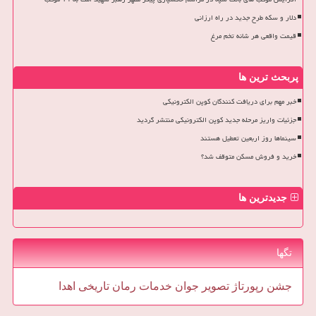
دلار و سکه طرح جدید در راه ارزانی
قیمت واقعی هر شانه تخم مرغ
پربحث ترین ها
خبر مهم برای دریافت کنندگان کوپن الکترونیکی
جزئیات واریز مرحله جدید کوپن الکترونیکی منتشر گردید
سینماها روز اربعین تعطیل هستند
خرید و فروش مسکن متوقف شد؟
جدیدترین ها
تگها
جشن
رپورتاژ
تصویر
جوان
خدمات
رمان
تاریخی
اهدا