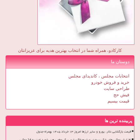
کارکادو، همراه شما در انتخاب بهترین هدیه برای عزیزانتان
دوستان ما
انتخابات مجلس ، کاندیدای مجلس
خرید و فروش خودرو
طراحی سایت
فیش حج
قیمت بیسیم
پربیننده ترین ها
قیمت بازگشایی دلار، یورو و سایر ارزها امروز ۱۳ خرداد ۱۴۰۵ بهمراه جدول
افزایش موکب های بانک سپه در مراسم خاکسپاری پیکر مطهر رهبر شهید امت به 14 موکب