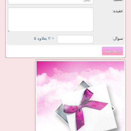
عقیده:
سوال:
= ۲ بعلاوه ۵