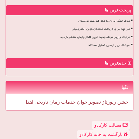
پربحث ترین ها
شوک جنگ ایران به صادرات نفت عربستان
خبر مهم برای دریافت کنندگان کوپن الکترونیکی
جزئیات واریز مرحله جدید کوپن الکترونیکی منتشر گردید
سینماها روز اربعین تعطیل هستند
جدیدترین ها
تگها
جشن
رپورتاژ
تصویر
جوان
خدمات
رمان
تاریخی
اهدا
مطالب کارکادو
بازگشت به خانه کارکادو