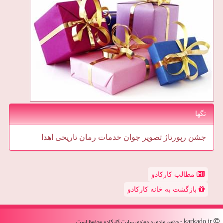
تگها
جشن
رپورتاژ
تصویر
جوان
خدمات
رمان
تاریخی
اهدا
مطالب کارکادو
بازگشت به خانه کارکادو
karkado.ir - حقوق مادی و معنوی سایت كاركادو محفوظ است