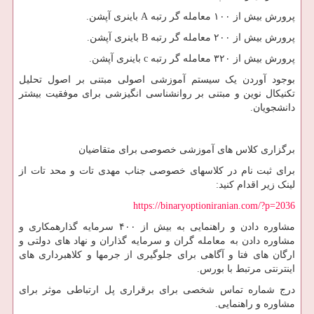
پرورش بیش از ۱۰۰ معامله گر رتبه A باینری آپشن.
پرورش بیش از ۲۰۰ معامله گر رتبه B باینری آپشن.
پرورش بیش از ۳۲۰ معامله گر رتبه c باینری آپشن.
بوجود آوردن یک سیستم آموزشی اصولی مبتنی بر اصول تحلیل
تکنیکال نوین و مبتنی بر روانشناسی انگیزشی برای موفقیت بیشتر
دانشجویان.
برگزاری کلاس های آموزشی خصوصی برای متقاضیان
برای ثبت نام در کلاسهای خصوصی جناب مهدی تات و محد تات از
لینک زیر اقدام کنید:
https://binaryoptioniranian.com/?p=2036
مشاوره دادن و راهنمایی به بیش از ۴۰۰ سرمایه گذارهمکاری و
مشاوره دادن به معامله گران و سرمایه گذاران و نهاد های دولتی و
ارگان های فتا و آگاهی برای جلوگیری از جرمها و کلاهبرداری های
اینترنتی مرتبط با بورس.
درج شماره تماس شخصی برای برقراری پل ارتباطی موثر برای
مشاوره و راهنمایی.