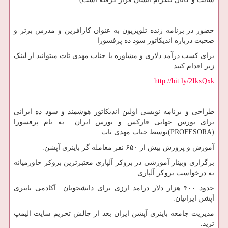
حضور در برنامه زنده تلویزیون به عنوان کارافرین و مدرس برتر و
صحبت درباره اندیکاتور سود ده پرفسورا
برای کسب درآمد دلاری و مشاوره با جناب مهدی تات میتوانید از لینک
زیر اقدام کنید:
http://bit.ly/2IkxQxk
طراحی و برنامه نویسی اولین اندیکاتور هوشمند و سود ده ایرانی
برای بورس جهانی فارکس و بورس ایران به نام پرفسورا
(PROFESORA)توسط جناب مهدی تات
آموزش و پرورش بیش از ۶۵۰ نفر معامله گر باینری آپشن.
برگزاری وبینار آموزشی در بروکر آلپاری معتبرترین بروکر خاورمیانه
به درخواست بروکر آلپاری
حدود ۴۰۰ هزار دلار درامد ارزی برای دانشجویان آکادمی باینری
آپشن ایرانیان.
مدیریت جامعه باینری آپشن ایران بعد از چالش تحریم سایت الیمپ
ترید.