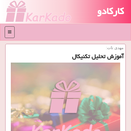
کارکادو
منو
مهدی تات:
آموزش تحلیل تكنیكال