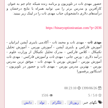
حضور مهدی تات در تلویزیون و برنامه زنده شبکه جام جم به عنوان
کارآفرین و مدرس برتر را می توانید همراه با نتایج درخشان و
درآمدهای دلاری دانشجویان جناب مهدی تات را در لینک زیر ببینید:
https://binaryoptioniranian.com/?p=2036
مهدی تات
- مهدی تات و محمد تات - آکادمی باینری آپشن ایرانیان -
آموزش فارکس و باینری آپشن -
آموزش بورس
- آموزش تحلیل
تکنیکال - کلاس فارکس - مدرک تحلیل تکنیکال از وزارت علوم -
درآمد دلاری - ورس جانی -
مهدی تات و آموزش فارکس
- مهدی تات
آموزش بورس - آموزش بورس با مهدی تات - موفق ترین مدرس
بورس - بهترین مدرس بورس - مهدی تات و حضور در تلویزیون -
اندیکاتور پرفسورا
1399/06/26
00:23:10
1516
5
/
5.0
تگهای خبر:
رپورتاژ
,
تلگرام
,
تولد
,
دانش