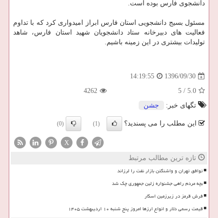
دانشجوی فارس بوده است.
مسئول بسیج دانشجویی استان فارس ابراز امیدواری كرد كه با تداوم
فعالیت های دبیرخانه ستاد دانشجویان شهید استان فارس، شاهد
تولیدات بیشتری در این زمینه باشیم.
1396/09/30
14:19:55
4262
5
/
5.0
تگهای خبر:
جشن
این مطلب را می پسندید؟
(0)
(1)
X
تازه ترین مطالب مرتبط
توافق تهران و واشنگتن بازار نفت را لرزاند
بچه مردم راهی جشنواره زلین جمهوری چک شد
فرش قرمز در زیرزمین اسکار
قیمت رسمی دلار و انواع ارزها امروز پنج شنبه ۱۰ اردیبهشت ۱۴۰۵