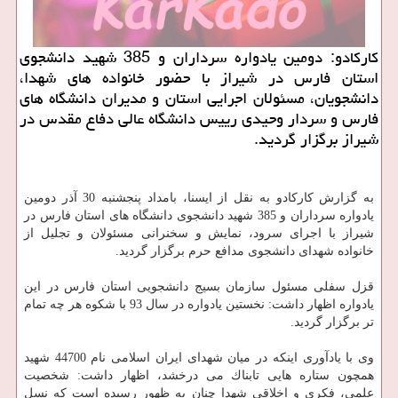
كاركادو: دومین یادواره سرداران و 385 شهید دانشجوی
استان فارس در شیراز با حضور خانواده های شهدا،
دانشجویان، مسئولان اجرایی استان و مدیران دانشگاه های
فارس و سردار وحیدی رییس دانشگاه عالی دفاع مقدس در
شیراز برگزار گردید.
به گزارش كاركادو به نقل از ایسنا، بامداد پنجشنبه 30 آذر دومین
یادواره سرداران و 385 شهید دانشجوی دانشگاه های استان فارس در
شیراز با اجرای سرود، نمایش و سخنرانی مسئولان و تجلیل از
خانواده شهدای دانشجوی مدافع حرم برگزار گردید.
قزل سفلی مسئول سازمان بسیج دانشجویی استان فارس در این
یادواره اظهار داشت: نخستین یادواره در سال 93 با شكوه هر چه تمام
تر برگزار گردید.
وی با یادآوری اینكه در میان شهدای ایران اسلامی نام 44700 شهید
همچون ستاره هایی تابناك می درخشد، اظهار داشت: شخصیت
علمی، فكری و اخلاقی شهدا چنان به ظهور رسیده است كه نسل