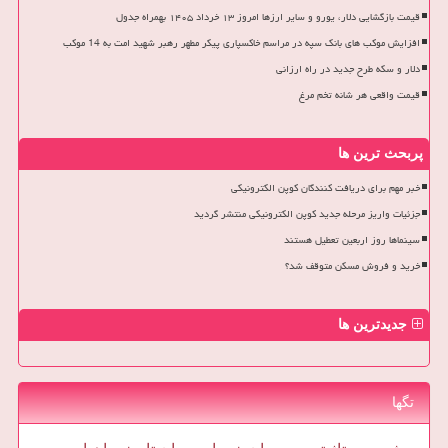
قیمت بازگشایی دلار، یورو و سایر ارزها امروز ۱۳ خرداد ۱۴۰۵ بهمراه جدول
افزایش موکب های بانک سپه در مراسم خاکسپاری پیکر مطهر رهبر شهید امت به 14 موکب
دلار و سکه طرح جدید در راه ارزانی
قیمت واقعی هر شانه تخم مرغ
پربحث ترین ها
خبر مهم برای دریافت کنندگان کوپن الکترونیکی
جزئیات واریز مرحله جدید کوپن الکترونیکی منتشر گردید
سینماها روز اربعین تعطیل هستند
خرید و فروش مسکن متوقف شد؟
جدیدترین ها
تگها