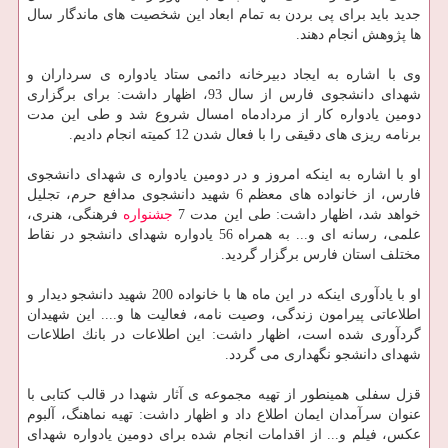
جدید باید برای پی بردن به تمام ابعاد این شخصیت های ماندگار سال
ها پژوهش انجام دهند.
وی با اشاره به ایجاد دبیرخانه دائمی ستاد یادواره ی سرداران و
شهدای دانشجوی فارس از سال 93، اظهار داشت: برای برگزاری
دومین یادواره كار از مردادماه امسال شروع شد و طی این مدت
برنامه ریزی های دقیقی را با فعال شدن 12 كمیته انجام دادیم.
او با اشاره به اینكه امروز و در دومین یادواره ی شهدای دانشجوی
فارس، از خانواده های معظم 6 شهید دانشجوی مدافع حرم، تجلیل
خواهد شد، اظهار داشت: طی این مدت 7
جشنواره
فرهنگی، هنری،
علمی، رسانه ای و... به همراه 56 یادواره شهدای دانشجو در نقاط
مختلف استان فارس برگزار گردید.
او با یادآوری اینكه در این ماه ها با خانواده 200 شهید دانشجو دیدار و
اطلاعاتی پیرامون زندگی، وصیت نامه، فعالیت ها و.... این شهیدان
گردآوری شده است، اظهار داشت: این اطلاعات در بانك اطلاعات
شهدای دانشجو نگهداری می گردد.
قزل سفلی همینطور از تهیه مجموعه ی آثار شهدا در قالب كتابی با
عنوان سرآمدان ایمان اطلاع داد و اظهار داشت: تهیه نماهنگ، آلبوم
عكس، فیلم و... از اقدامات انجام شده برای دومین یادواره شهدای