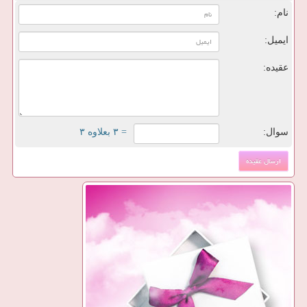
نام:
ایمیل:
عقیده:
سوال:
= ۳ بعلاوه ۳