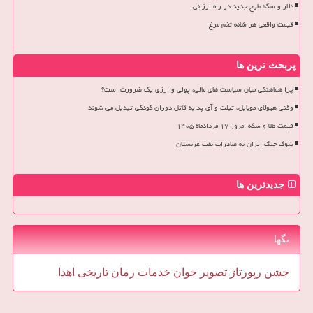
دلار و سکه طرح جدید در راه ارزانی
قیمت واقعی هر شانه تخم مرغ
پربحث ترین ها
چرا هماهنگی میان سیاست های مالی، پولی و ارزی یک ضرورت است؟
وقتی هیولای موبایل، تبلت و آی پد به قاتل دوران کودکی تبدیل می شوند
قیمت طلا و سکه امروز ۱۷ مردادماه ۱۴۰۵
شوک جنگ ایران به صادرات نفت عربستان
جدیدترین ها
تگها
جشن
رپورتاژ
تصویر
جوان
خدمات
رمان
تاریخی
اهدا