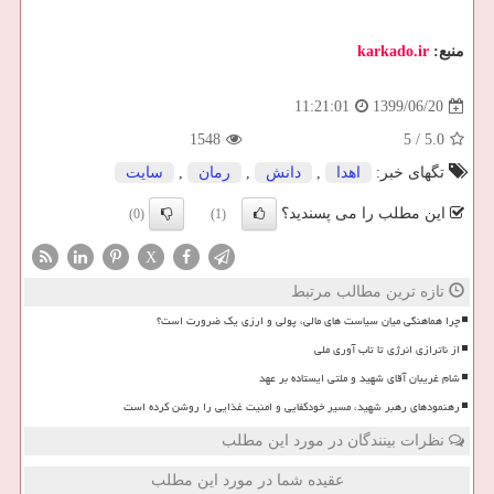
منبع:
karkado.ir
1399/06/20
11:21:01
1548
5
/
5.0
تگهای خبر:
اهدا
,
دانش
,
رمان
,
سایت
این مطلب را می پسندید؟
(0)
(1)
X
تازه ترین مطالب مرتبط
چرا هماهنگی میان سیاست های مالی، پولی و ارزی یک ضرورت است؟
از ناترازی انرژی تا تاب آوری ملی
شام غریبان آقای شهید و ملتی ایستاده بر عهد
رهنمودهای رهبر شهید، مسیر خودکفایی و امنیت غذایی را روشن کرده است
نظرات بینندگان در مورد این مطلب
عقیده شما در مورد این مطلب