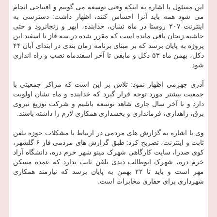
این مسئول با اشاره به اینکه وقتی توسعه می گوییم و افتتاحی انجام
می شود همه باید آنرا احساس کنند، اظهار داشت: دسترسی به
اینترنت ۲۰۷ روستا در ماه نشان، خدابنده، ابهر و زنجانرود و حتی
حاشیه زنجان باقی مانده است که مقرر شده در سه فاز تا اسفند این
پروژه به پایان برسد که بر مبنای برنامه زمان بندی در ابتدای آبان ۴۴
دکل، بهمن ماه ۵۳ دکل و مابقی تا آخر اسفندماه نصب و راه اندازی
شود.
آذری جهرمی اظهار نمود: تلاش بر این است که مراکز جمعیتی با
جمعیت بیشتر مورد توجه قرار گیرد که خدابنده و ماه نشان اولویت
دارد و تا آخر سال جاری شاهد توسعه باشیم و شرکت توزیع نیروی
برق، راهداری، فرمانداری و بخشداری همکاری لازم را داشته باشند.
وی با اشاره به گزارش های مردمی در ارتباط با مشکلات حوزه تلفن
ثابت و اینترنت، تصریح کرد: طبق گزارش های مردمی فاز ۶ گلشهر،
کوی صدرا، سایت کارگاهی شهرک مینو شهر خرم دره، دانشگاه آزاد
خرم دره، شهرک ابوطالب دندی تلفن ثابت ندارد که عمده مسکن
مهر است و باید تا ۲۲ بهمن به پایان برسد که نیازمند همکاری
شهرداری برای حفاری مخابرات است.