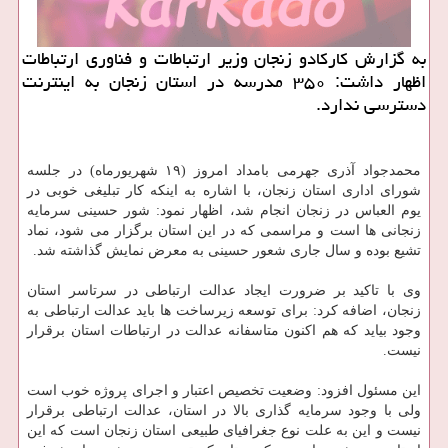
به گزارش كاركادو زنجان وزیر ارتباطات و فناوری ارتباطات
اظهار داشت: ۳۵۰ مدرسه در استان زنجان به اینترنت
دسترسی ندارد.
محمدجواد آذری جهرمی بامداد امروز (۱۹ شهریورماه) در جلسه
شورای اداری استان زنجان، با اشاره به اینکه کار تبلیغی خوبی در
یوم العباس در زنجان انجام شد، اظهار نمود: شور حسینی سرمایه
زنجانی ها است و مراسمی که در این استان برگزار می شود، نماد
تشیع بوده و سال جاری شعور حسینی به معرض نمایش گذاشته شد.
وی با تاکید بر ضرورت ایجاد عدالت ارتباطی در سرتاسر استان
زنجان، اضافه کرد: برای توسعه زیرساخت ها باید عدالت ارتباطی به
وجود بیاید که هم اکنون متاسفانه عدالت در ارتباطات استان برقرار
نیست.
این مسئول افزود: وضعیت تخصیص اعتبار و اجرای پروژه خوب است
ولی با وجود سرمایه گذاری بالا در استان، عدالت ارتباطی برقرار
نیست و این به علت نوع جغرافیای طبیعی استان زنجان است که این