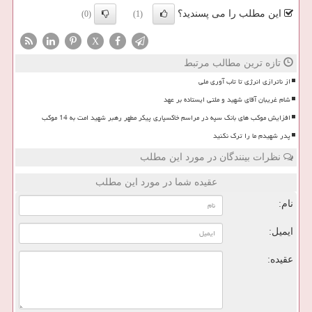
این مطلب را می پسندید؟
(0)
(1)
X
تازه ترین مطالب مرتبط
از ناترازی انرژی تا تاب آوری ملی
شام غریبان آقای شهید و ملتی ایستاده بر عهد
افزایش موکب های بانک سپه در مراسم خاکسپاری پیکر مطهر رهبر شهید امت به 14 موکب
پدر شهیدم ما را ترک نکنید
نظرات بینندگان در مورد این مطلب
عقیده شما در مورد این مطلب
نام:
ایمیل:
عقیده: