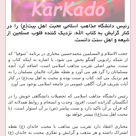
رئیس دانشگاه مذاهب اسلامی محبت اهل بیت(ع) را در
كنار گرایش به كتاب الله، نزدیك كننده قلوب مسلمین از
شیعه و اهل سنت دانست.
حجت الاسلام و المسلمین محمدحسین مختاری در برنامه "سوفیا" که
از شبکه رادیویی گفتگو پخش می شود، با اشاره به اینکه کتاب و
سنت، محور اصلی تقریب مذاهب اسلامی است، اضافه کرد: آنچه
مسلمانان را گرد هم می آورد و نقطه نظرات عالمانِ مسلمان را به
هم نزدیک می کند، کتاب و سنت بوده و محبت به اهل بیت(ع) در کنار
آیات شریف قرآن، آگاهی عمومی در جامعه اسلامی بوجود می آورد.
رئیس دانشگاه مذاهب اسلامی که تحصیلات دانشگاهی خویش را در
انگلستان گذرانده است، افزود: وحدت و انسجام و روابط همدلانه ای
که قرآن بر آن تاکید دارد و سنت پیامبر (ص) بر آن استوار است، (با
محبت اهل بیت(ع)) میسر خواهد بود.
مختاری اعتقاد دارد تقریب بین مذاهب با محبت خاندان (ع) نقطه
اشتراک داشته و هر مذهب و گرایش و تفکری محبت به خاندان (ع)