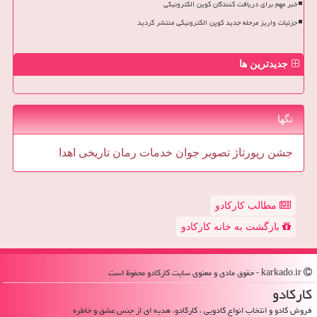
خبر مهم برای دریافت کنندگان کوپن الکترونیکی
جزئیات واریز مرحله جدید کوپن الکترونیکی منتشر گردید
جدیدترین ها
تگها
جشن
رپورتاژ
تصویر
جوان
خدمات
رمان
تاریخی
اهدا
مطالب کارکادو
بازگشت به خانه کارکادو
karkado.ir - حقوق مادی و معنوی سایت كاركادو محفوظ است
كاركادو
فروش کادو و انتخاب انواع کادویی ، کارکادو، هدیه ای از جنس عشق و خاطره