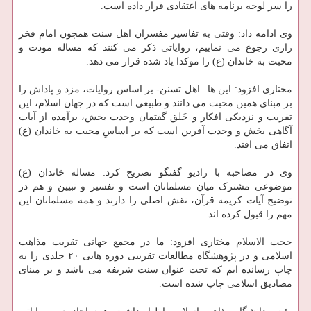
را سر لوحه برنامه های اعتقادی قرار داده است.
وی ادامه داد: وقتی به تفاسیر مفسران اهل سنت همچون امام فخر
رازی رجوع می نماییم، روایاتی ذکر می کنند که مساله مودت و
محبت به خاندان (ع) را موکدا یاد شده قرار می دهد.
مختاری افزود: این ها –اهل تسنن- بر اساس روایات، مزد و پاداش را
بر مبنای همین محبت می دانند و طبیعی است که در جهان اسلام، این
تقریب و نزدیکی افکار و خَلق گفتمان وحدت بخش، برآمده از آیات
آگاهی بخش و وحدت آفرین است که بر اساسِ محبت به خاندان (ع)
اتفاق می افتد.
وی در مصاحبه با رادیو گفتگو تصریح کرد: مساله خاندان (ع)
موضوعی مشترک میان مسلمانان است و تفسیر و تبیین و هم در
توضیح آیات کریمه قرآن، نقش اصلی را دارند و همه مسلمانان این
مهم را قبول کرده اند.
حجت الاسلام مختاری افزود: ما در مجمع جهانی تقریب مذاهب
اسلامی و در پژوهشگاه مطالعات تقریبی دوره هایی ۲۰ جلدی را به
چاپ رسانده ایم که تحت عنوان سنت شریفه می باشد و بر مبنای
مصادیق اسلامی چاپ شده است.