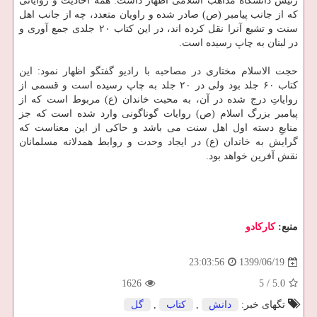
رئیس دانشگاه مذاهب اسلامی اظهار داشت: همه احادیث و روایاتی
که از جانب پیامبر (ص) صادر شده و راویان متعدد، چه از جانب اهل
سنت و تشیع آنرا نقل کرده اند، در این کتاب ۲۰ جلدی جمع آوری و
در لبنان به چاپ رسیده است.
حجت الاسلام مختاری در مصاحبه با رادیو گفتگو اظهار نمود: این
کتاب ۶۰ جلد بود ولی در ۲۰ جلد به چاپ رسیده است و قسمی از
روایاتِ درج شده در آن، به محبت خاندان (ع) مربوط است که از
پیامبر بزرگ اسلام (ص) روایات گوناگونی وارد شده است که جز
منابعِ دسته اول اهل سنت می باشد و حاکی از این معناست که
گرایش به خاندان (ع) در ایجاد وحدت و روابط همدلانه مسلمانان
نقش آفرین خواهد بود.
منبع:
كاركادو
1399/06/19
23:03:56
1626
5
/
5.0
تگهای خبر:
دانش
,
كتاب
,
گل