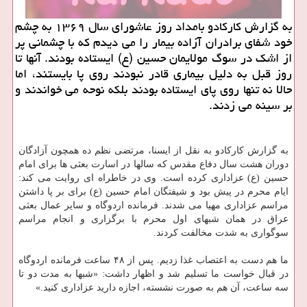
به گزارش كاركادو بامداد روز عاشورای سال ۱۳۶۹ به چشم
خود شفای برادران آزاده­ بیمار را می ­دیدم كه با چشمانی پر
از اشك در سوگ مولایمان حسین (ع) ایستاده بودند. آن­ها تا
روز قبل به دلیل بیماری قادر نبودند روی پا بایستند، اما
حالا نه تنها روی پای ایستاده بودند بلكه نوحه می­ خواندند و
بر سینه می ­زدند.
به گزارش کارکادو به نقل از ایسنا، مرتضی نظم ده همچون آزادگان
دوران هشت سال دفاع مقدس که سالها در اسارت بعثی ها برای امام
حسین (ع) عزاداری کرده است. وی در خاطراه ای روایت می کند:
ایام محرم در پیش بود و شیفتگان امام حسین (ع) برای بر پا داشتن
مراسم عزاداری مهیا می­ شدند. فرمانده اردوگاه و سایر عمال بعثی
عراق در همان شب­های اول محرم با برگزاری و انجام مراسم
سوگواری به شدت مخالفت کردند.
ما هم دست به اعتصاب غذا زدیم. پس از ۴۸ ساعت فرمانده اردوگاه
در قبال خواست ما تسلیم شد و اظهار داشت: «شب­ها به مدت دو تا
سه ساعت، آن هم به صورت نشسته، اجازه دارید عزاداری کنید.»