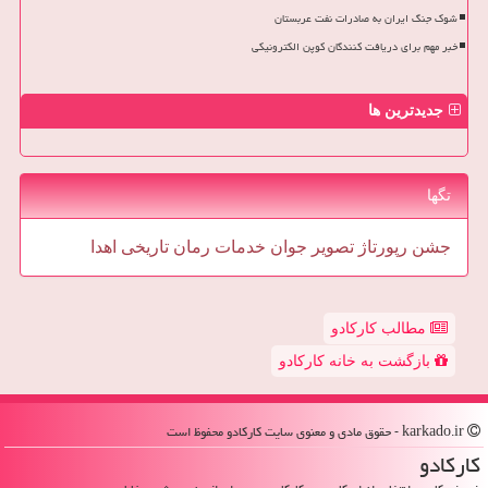
شوک جنگ ایران به صادرات نفت عربستان
خبر مهم برای دریافت کنندگان کوپن الکترونیکی
جدیدترین ها
تگها
جشن
رپورتاژ
تصویر
جوان
خدمات
رمان
تاریخی
اهدا
مطالب کارکادو
بازگشت به خانه کارکادو
karkado.ir - حقوق مادی و معنوی سایت كاركادو محفوظ است
كاركادو