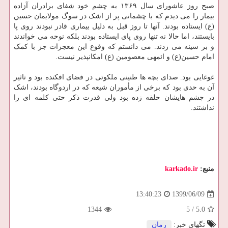
صبح روز عاشورای سال ۱۳۶۹ به چشم خود شفای برادران آزاده
بیمار را می ­دیدم که با چشمانی پر از اشک در سوگ مولایمان حسین
(ع) ایستاده بودند. آنها تا روز قبل به دلیل بیماری قادر نبودند روی پا
بایستند، اما حالا نه تنها روی پای ایستاده بودند بلکه نوحه می­ خواندند
و بر سینه می ­زدند. می ­دانستم که وقوع این معجزات جز با کمک
امام حسین(ع) و ائمه­ی معصومین (ع) امکان­پذیر نیست.
غوغایی بود. صدای بچه ­ها طنینی ملکوتی در فضای افکنده بود و تاثیر
آن به حدی بود که برخی از مأموران شیعه که در اردوگاه بودند، اشک
در چشم هایشان حلقه زده بود ولی قدرت ذکر حتی کلمه­ ای را
نداشتند.
منبع:
karkado.ir
1399/06/09
13:40:23
1344
5
/
5.0
تگهای خبر:
رمان