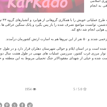
وری اسلامی
قی به انجام
بدین ترتیب لشکر ۲۱ حمزه ا
 دشمن، توانست مواضع تصرف شده را باز پس بگیرد و پاتک سنگین عراقی ها ر
رت ارتش کشورمان درآمدند.
ده است و در استان ایلام و حوالی شهرستان دهلران قرار دارد و در طول جن
ی نوار مرزی غرب کشور، سرزمین عملیات های مهمی در طول هشت سال دورا
این دوران حدود ۱۰ بار دست به دست شده و خیلی از شهدای مفقودالاثر جنگ تحمیلی مربوط به این منطقه 
1954
5
/
5.0
X