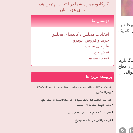
کارکادو، همراه شما در انتخاب بهترین هدیه
برای عزیزانتان
دوستان ما
ز نیروی زمینی ارتش بلافاصله طرح عملیاتی خویش را با همکاری گروهانی از هوابرد و آتشبارهای گروه ۳۳ توپخانه به
ا که یک
انتخابات مجلس ، کاندیدای مجلس
خرید و فروش خودرو
طراحی سایت
فیش حج
قیمت بیسیم
گ بارها
ن دفاع
و حوالی آن
پربیننده ترین ها
قیمت بازگشایی دلار، یورو و سایر ارزها امروز ۱۳ خرداد ۱۴۰۵
بهمراه جدول
افزایش موکب های بانک سپه در مراسم خاکسپاری پیکر مطهر
رهبر شهید امت به 14 موکب
دلار و سکه طرح جدید در راه ارزانی
قیمت واقعی هر شانه تخم مرغ