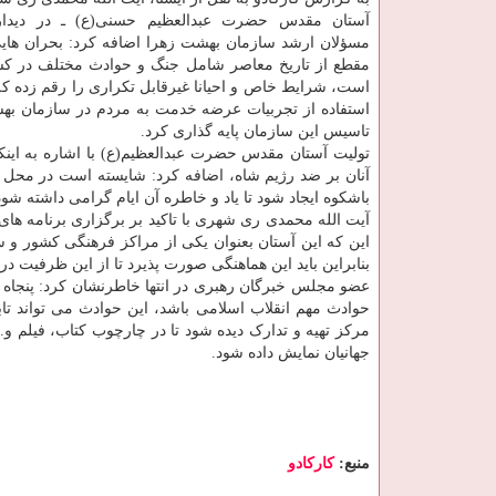
آستان مقدس حضرت عبدالعظیم حسنی(ع) ـ در دیدار
مسؤلان ارشد سازمان بهشت زهرا اضافه کرد: بحران هایی
مقطع از تاریخ معاصر شامل جنگ و حوادث مختلف در کش
است، شرایط خاص و احیانا غیرقابل تکراری را رقم زده که
استفاده از تجربیات عرضه خدمت به مردم در سازمان بهشت
تاسیس این سازمان پایه گذاری کرد.
تولیت آستان مقدس حضرت عبدالعظیم(ع) با اشاره به این
آنان بر ضد رژیم شاه، اضافه کرد: شایسته است در محل اس
باشکوه ایجاد شود تا یاد و خاطره آن ایام گرامی داشته شود
آیت الله محمدی ری شهری با تاکید بر برگزاری برنامه ه
این که این آستان بعنوان یکی از مراکز فرهنگی کشور و
بنابراین باید این هماهنگی صورت پذیرد تا از این ظرفیت 
عضو مجلس خبرگان رهبری در انتها خاطرنشان کرد: پنجاه س
حوادث مهم انقلاب اسلامی باشد، این حوادث می تواند تابل
مرکز تهیه و تدارک دیده شود تا در چارچوب کتاب، فیلم و
جهانیان نمایش داده شود.
منبع:
كاركادو