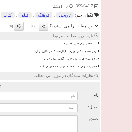
1399/04/17
23:21:45
تگهای خبر:
تاریخی
,
فرهنگ
,
فیلم
,
كتاب
این مطلب را می پسندید؟
(0)
(1)
تازه ترین مطالب مرتبط
سینماها روز اربعین تعطیل هستند
اودیسه در ایکس لو رفت ایلان ماسک در مقابل نولان!
۶۰ قسمت از سلمان فارسی آماده پخش گردید
هوش مصنوعی آینده فیلمسازی را متحول می کند
نظرات بینندگان در مورد این مطلب
ع
نام:
ایمیل:
عقیده: