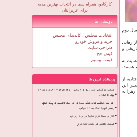
کارکادو، همراه شما در انتخاب بهترین هدیه
برای عزیزانتان
دوستان ما
سال دوم
انتخابات مجلس ، کاندیدای مجلس
خرید و فروش خودرو
ر رهایی
طراحی سایت
اریخی و
فیش حج
قیمت بیسیم
نایت به
 هستند،
اده، از
پربیننده ترین ها
سیس این
قیمت بازگشایی دلار، یورو و سایر ارزها امروز ۱۳ خرداد ۱۴۰۵
زهرا به
بهمراه جدول
افزایش موکب های بانک سپه در مراسم خاکسپاری پیکر مطهر
رهبر شهید امت به 14 موکب
دلار و سکه طرح جدید در راه ارزانی
قیمت واقعی هر شانه تخم مرغ