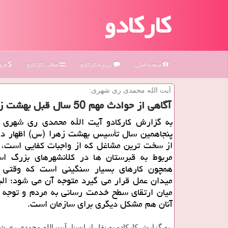
کارکادو
صفحه اصلی
درباره كاركادو
مطالب كاركادو
فروش
آیت الله محمدی ری شهری:
آگاهی از حوادث مهم 50 سال قبل بهشت زهرا می تواند تجربه خوبی برای آیندگان باشد
به گزارش كاركادو آیت الله محمدی ری شهری د
پنجاهمین سال تأسیس بهشت زهرا (س) اظهار د
از سخت ترین مشاغل كه از واجبات كفایی است، ا
مربوط به قبرستان ها در كلانشهرهای بزرگ 
همچون كارهای بسیار سنگینی است كه وقتی 
میدان عمل قرار می گیرد متوجه آن می شود؛ الب
میان ارتقای سطح خدمت رسانی به مردم و توجه ب
آنان هم مشكل دیگری برای سازمان است.
به گزارش کارکادو به نقل از ایسنا، آیت الله محمدی ری ش