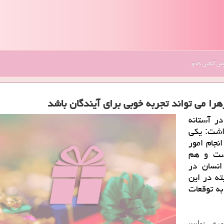
 آنلاین کادو
ر آستانه
اشت: یكی
نجام امور
است و هم
انسان در
ته در این
ه توقعات
هری ـ تولیت