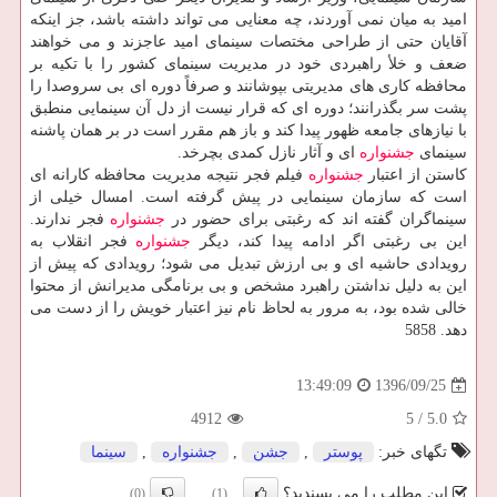
امید به میان نمی آوردند، چه معنایی می تواند داشته باشد، جز اینكه
آقایان حتی از طراحی مختصات سینمای امید عاجزند و می خواهند
ضعف و خلأ راهبردی خود در مدیریت سینمای كشور را با تكیه بر
محافظه كاری های مدیریتی بپوشانند و صرفاً دوره ای بی سروصدا را
پشت سر بگذرانند؛ دوره ای كه قرار نیست از دل آن سینمایی منطبق
با نیازهای جامعه ظهور پیدا كند و باز هم مقرر است در بر همان پاشنه
سینمای
جشنواره
ای و آثار نازل كمدی بچرخد.
كاستن از اعتبار
جشنواره
فیلم فجر نتیجه مدیریت محافظه كارانه ای
است كه سازمان سینمایی در پیش گرفته است. امسال خیلی از
سینماگران گفته اند كه رغبتی برای حضور در
جشنواره
فجر ندارند.
این بی رغبتی اگر ادامه پیدا كند، دیگر
جشنواره
فجر انقلاب به
رویدادی حاشیه ای و بی ارزش تبدیل می شود؛ رویدادی كه پیش از
این به دلیل نداشتن راهبرد مشخص و بی برنامگی مدیرانش از محتوا
خالی شده بود، به مرور به لحاظ نام نیز اعتبار خویش را از دست می
دهد. 5858
1396/09/25
13:49:09
4912
5
/
5.0
تگهای خبر:
پوستر
,
جشن
,
جشنواره
,
سینما
این مطلب را می پسندید؟
(0)
(1)