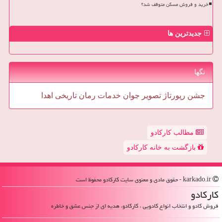
خرید و فروش مسکن متوقف شد؟
جدیدترین ها
تگها
جشن
رپورتاژ
تصویر
جوان
خدمات
رمان
تاریخی
اهدا
مطالب کارکادو
بازگشت به خانه کارکادو
karkado.ir - حقوق مادی و معنوی سایت كاركادو محفوظ است
كاركادو
فروش کادو و انتخاب انواع کادویی ، کارکادو، هدیه ای از جنس عشق و خاطره