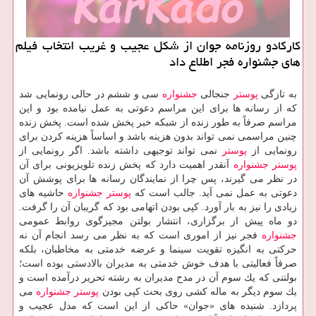
كاركادو روزنامه جوان از شكل عجیب و غریب انتخاب فیلم
های جشنواره فجر اطلاع داد
به تازگی
پوستر
جنجالی
جشنواره
سی و ششم در حالی رونمایی شد
كه از رسانه ها برای این مراسم دعوتی به عمل نیامده بود و این
مراسم صرفاً به طور زنده از شبكه خبر پخش شده است. پخش زنده
چنین مراسمی نمی تواند بدون هزینه باشد و اساساً هزینه كردن برای
رونمایی از
پوستر
نمی تواند توجیهی داشته باشد. اگر رونمایی از
پوستر
جشنواره
آنقدر اهمیت دارد كه پخش زنده تلویزیونی برای آن
در نظر می گیرند، پس چرا از نمایندگان رسانه ها برای پوشش آن
دعوتی به عمل نمی آید. جالب است كه
پوستر
جشنواره
حاشیه های
زیادی را نیز به بار آورد. كپی بودن اتهامی بود كه گریبان آن را گرفت.
دو ماه پیش از برگزاری، انتشار بولتن مجیزگوی روابط عمومی
جشنواره
فجر نیز از اموری است كه به نظر می رسد انجام آن نه
حركتی به انگیزه تقویت سینما و عرضه خدمتی به مخاطبان، بلكه
صرفاً فعالیتی با هدف خوش خدمتی به مدیران بالادستی بوده است؛
بولتنی كه یك سوم آن در مدح مدیران به رشته تحریر درآمده است و
یك سوم دیگر به ماله كشی روی بحث كپی بودن
پوستر
جشنواره
می
پردازد. شنیده های «جوان» حاكی از این است كه مدل عجیب و