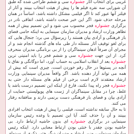
غریبی برای انتخاب آثار
جشنواره
سی و ششم طراحی شده كه طبق
آن شورایی سه نفره فیلم ها را پیش از هیئت انتخاب ببینند و آثار از
فیلتر آنها عبور كند تا اگر فیلمی مشكل داشته باشد، اساساً در همان
مرحله حذف شود. اگر این خبر صحت داشته باشد، اتفاقی نادر در
برگزاری
جشنواره
فجر محسوب می شود و این تصمیم بیش از همه
تظاهر وزارت ارشاد و مدیران سازمان سینمایی به اینكه حامی فضای
باز فرهنگی و آزادی بیان هستند را زیرسؤال می برد؛ جنجال هایی كه
برای لغو توقیف آثار مسئله دار طی ماه های گذشته انجام شد و از
مجرای آن صرفاً اذهان سینماگران را از بی برنامگی مدیران منحرف
كرد. از این جهت
جشنواره
سی و ششم فجر را باید امنیتی ترین
جشنواره
بعد از انقلاب اسلامی به حساب آورد، اما دوگانگی و نفاق با
آنچه در پستوها در حال رقم خوردن است، چیزی است كه بیش از
همه می تواند آزار دهنده باشد. اگر واقعاً مدیران سینمایی وزارت
ارشاد معتقدند لازم است برخی از فیلم های مسئله دار حتی به
جشنواره
فجر راه پیدا نكنند، فارغ از اینكه این تصمیم درست باشد یا
غلط، چرا در مقابل سینماگران از ژست های پوپولیستی حمایت از
آزادی بیان و فضای باز فرهنگی دست برنمی دارند و منافقانه رفتار
می كنند.
تا به حال سابقه نداشته است، فیلمی را پیش از هیئت انتخاب افرادی
ببینند و آن را حذف كنند. آیا این تصمیم با وعده رئیس سازمان
سینمایی در برگزاری
جشنواره
ای بدون حاشیه ارتباط دارد. بی
حاشیه بودن چقدر با خنثی بودن ارتباط معنایی دارد. اینكه رئیس
سازمان سینمایی، وزیر ارشاد و مدیران دیگر حتی ذكری از سینمای