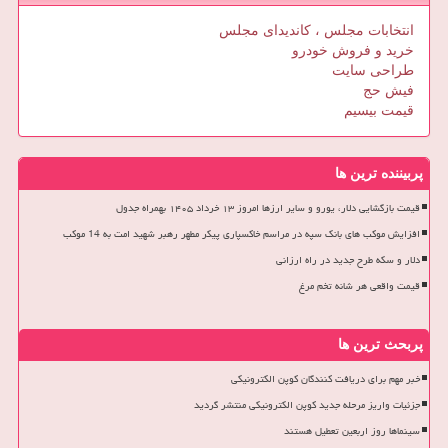
انتخابات مجلس ، کاندیدای مجلس
خرید و فروش خودرو
طراحی سایت
فیش حج
قیمت بیسیم
پربیننده ترین ها
قیمت بازگشایی دلار، یورو و سایر ارزها امروز ۱۳ خرداد ۱۴۰۵ بهمراه جدول
افزایش موکب های بانک سپه در مراسم خاکسپاری پیکر مطهر رهبر شهید امت به 14 موکب
دلار و سکه طرح جدید در راه ارزانی
قیمت واقعی هر شانه تخم مرغ
پربحث ترین ها
خبر مهم برای دریافت کنندگان کوپن الکترونیکی
جزئیات واریز مرحله جدید کوپن الکترونیکی منتشر گردید
سینماها روز اربعین تعطیل هستند