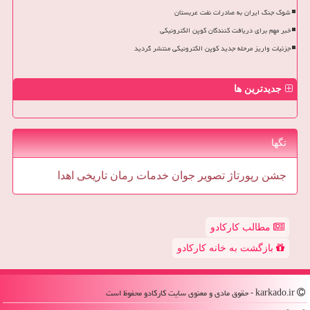
شوک جنگ ایران به صادرات نفت عربستان
خبر مهم برای دریافت کنندگان کوپن الکترونیکی
جزئیات واریز مرحله جدید کوپن الکترونیکی منتشر گردید
جدیدترین ها
تگها
جشن
رپورتاژ
تصویر
جوان
خدمات
رمان
تاریخی
اهدا
مطالب کارکادو
بازگشت به خانه کارکادو
karkado.ir - حقوق مادی و معنوی سایت كاركادو محفوظ است