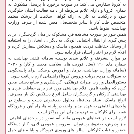
به کرونا سفارش می کند: در صورت برخورد با پرسنل مشکوک به
بیماری کرونا و دارای علایم مربوطه از ادامه فعالیت ایشان جلوگیری
شود و بازگشت به کار به ارائه گواهی سلامت از پزشک معتمد
متخصص طب کار یا سایر متخصصان معین شده از طرف وزارت
بهداشت، منوط باشد.
همین طور در صورت مشاهده فرد مشکوک در میان گردشگران برای
پیش گیری از انتقال احتمالی آلودگی به دیگران، ایشان را به استفاده
از وسایل حفاظت فردی، همچون ماسک و دستکش سفارش کرده و
اقلام لازم در اختیار ایشان قرار داده شود.
در موارد پیشرفته و علائم شدید بوسیله سامانه تلفنی بهداشت به
شماره های ۱۹۰ (ستاد فوریت های سلامت محیط و کار) و ۴۰۳۰
(سامانه وزارت بهداشت، درمان و آموزش پزشکی برای پاسخگویی
به سئوالات مردم درباب ویروس کرونا) راهنمایی لازم دریافت شود.
دستورالعمل وزارت میراث فرهنگی، گردشگری و صنایع دستی معین
کرده که وظیفه تامین اقلام بهداشتی مورد نیاز برای حفاظت فردی و
بهداشتی کارکنان و گردشگران شامل انواع دستکش یک بار مصرف،
انواع ماسک، شیلد محافظ، محلول ضدعفونی دست و سطوح در
واحدهای اقامتی به عهده مدیر واحد، در پایانه ها، راه آهن و فرودگاه
فقط برای کارکنان به عهده مدیران این مراکز است.
لازم است در فضاهای عمومی مانند آسانسور در واحدهای اقامتی،
میز پذیرش، صندوق رستوران، سرویس عمومی لابی، کنار دستگاه
حضور و غیاب کارکنان، سالن های ورودی فرودگاه و پایانه های حمل