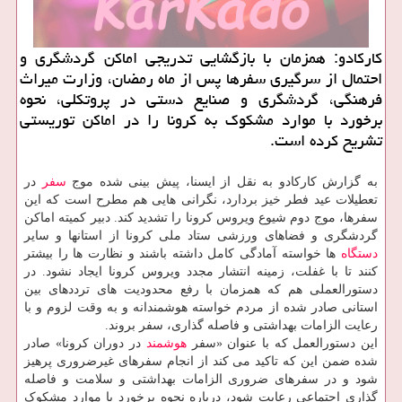
كاركادو: همزمان با بازگشایی تدریجی اماكن گردشگری و
احتمال از سرگیری سفرها پس از ماه رمضان، وزارت میراث
فرهنگی، گردشگری و صنایع دستی در پروتكلی، نحوه
برخورد با موارد مشكوك به كرونا را در اماكن توریستی
تشریح كرده است.
به گزارش کارکادو به نقل از ایسنا، پیش بینی شده موج
سفر
در
تعطیلات عید فطر خیز بردارد، نگرانی هایی هم مطرح است که این
سفرها، موج دوم شیوع ویروس کرونا را تشدید کند. دبیر کمیته اماکن
گردشگری و فضاهای ورزشی ستاد ملی کرونا از استانها و سایر
دستگاه
ها خواسته آمادگی کامل داشته باشند و نظارت ها را بیشتر
کنند تا با غفلت، زمینه انتشار مجدد ویروس کرونا ایجاد نشود. در
دستورالعملی هم که همزمان با رفع محدودیت های ترددهای بین
استانی صادر شده از مردم خواسته هوشمندانه و به وقت لزوم و با
رعایت الزامات بهداشتی و فاصله گذاری، سفر بروند.
این دستورالعمل که با عنوان «سفر
هوشمند
در دوران کرونا» صادر
شده ضمن این که تاکید می کند از انجام سفرهای غیرضروری پرهیز
شود و در سفرهای ضروری الزامات بهداشتی و سلامت و فاصله
گذاری اجتماعی رعایت شود، درباره نحوه برخورد با موارد مشکوک