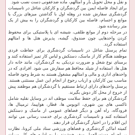
و نقل و محل تحویل بار و امثالهم، ماده ضدعفونی دست نصب شود.
برای ایجاد فاصله ایمن بین گردشگران و کارکنان شاغل در تاسیسات
گردشگری سفارش شده در وهله اول با گذاشتن میزهای بزرگ یا
موانع و اجسام، فاصله بین کارکنان و گردشگران را به بیش از یک
متر رسانده شود.
در مرحله دوم از موانع طلقی، شیشه ای یا پلاستیکی برای محفوظ
کردن واحدهایی چون صندوق، گیشه، پذیرش هتل ها و امثالهم
استفاده گردد.
تمام پرسنل شاغل در تاسیسات گردشگری برای حفاظت فردی
موظفند هنگام کار از ماسک، دستکش و لباس کار تمیز استفاده کنند و
برمبنای نوع شغل و ضرورت نزدیکی به گردشگران، مانند خانه دار
هتل ها، استفاده از شیلد محافظ هم سفارش می شود. افرادی که در
واحدهای اداری و مالی و امثالهم مشغول هستند به شرط وجود فاصله
مناسب بین کارکنان و ارباب رجوع از انجام این عمل مستثنی هستند.
پرسنل واحدهای دارای ارتباط مستقیم با گردشگران هم موظفند پیش
از خروج از محل کار دوش بگیرند.
گردشگران هم برای حفظ سلامت موظف اند در وسایل نقلیه شامل
تاکسی های بین شهری، اتوبوس ها، قطار، هواپیما، ترمینال ها،
فرودگاه، راه آهن و دیگر فضاهای عمومی از ماسک و دستکش
استفاده کنند و تاسیسات گردشگری برای خدمت رسانی می توانند
این اقلام را در اختیار گردشگران قرار دهند.
کمیته اماکن گردشگری و فضاهای ورزشی ستاد ملی کرونا، نظارت
بر اجرای دستورالعمل سفر هوشمند را به اداره های کل میراث