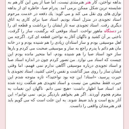
بداهه نواختن، كار
هنر
هنرمندی نیست، اما صبا از پس این كار هم به
شایسته ترین شكل ممكن برمی آمد. پدرام صبا، خاطره ای از بداهه
نوازی های وی نقل می كند و می گوید: یك دفعه در خدمت مرحوم
استاد تجویدی در منزل استاد بودیم. استاد صبا برای كاری به اتاق
دیگری رفت. استاد تجویدی سه تار ایشان را برداشت و قطعه ای را
در
دستگاه
ماهور نواخت. استاد موقعی كه برگشت، ساز را گرفت،
ناخنی بر آن كشید و ناگهان آغاز به نواختن قطعه ای كرد. اگرچه من
اهل موسیقی بودم و ساز استادان زیادی را هم شنیده بودم و در خانه
مان هم دائم با پدرم راجع به ساز و موسیقی صحبت می كردم و بارها
ساز خود استاد صبا را هم شنیده بودم، اما متحیر مانده بودم این
چیست كه استاد می نوازد. من تصور كردم چون در اندازه استاد صبا
و استاد تجویدی درباره موسیقی آگاهی ندارم نمی فهمم، اما وقتی
ایشان ساز را روی میز گذاشت و نفس راحتی كشید، استاد تجویدی با
حیرت پرسید، «استاد! این چه بود نواختید؟» تازه متوجه شدم این
حیرت فقط مختص من نیست و استاد تجویدی هم شگفت زده شده
اند. استاد صبا اظهار داشت: «هیچ نمی دانم. ناگهان این نغمات به
مغزم هجوم آوردند. اگر هم بخواهم باردیگر بزنم، نمی توانم!» این
آثار بدیع است و باید ضبط شوند. به این علت است كه می گویم باید
قدر هنرمندان واقعی را دانست.