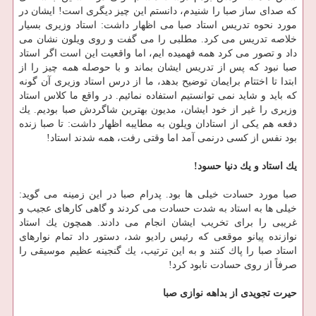
كه صدای ساز صبا را شنیدم، دانستم این چیز دیگری است! ایشان در
مورد نحوه تدریس استاد صبا می اظهار داشت: استاد وزیری بسیار
خلاصه تدریس می كرد. مطلبی را می گفت و روی ویلون نشان می
داد و تصور می كرد همه فهمیده ایم، اما واقعیت این است اگر استاد
صبا نبود كه پس از تدریس ایشان بماند و با حوصله همه چیز را از
ابتدا تا اختتام برایمان توضیح بدهد، ما از درس استاد وزیری آن گونه
كه باید و شاید نمی توانستیم استفاده نمائیم. در واقع ما كلاس استاد
وزیری را غیر از خود ایشان، مدیون بهترین شاگردش صبا بودیم. یك
دفعه هم یكی از استادان ویلون به مطایبه اظهار داشت: تا صبا زنده
بود نفس از كسی درنمی آمد اما وقتی رفت، همه شدند استاد!
یك استاد و یك دنیا حسود!
صبا مورد حسادت خیلی ها بود. پدرام صبا در این زمینه می گوید:
خیلی ها به استاد به شدت حسادت می كردند و گاهی كارهای عجیب و
غریبی را برای تخریب ایشان انجام می دادند. همچون یك استاد
نوازنده پیانو موقعی كه رئیس رادیو شد، دستور داد تمام نوارهای
استاد صبا را پاك كنند و به این ترتیب، یك گنجینه عظیم موسیقی را
صرفاً از روی حسادت نابود كرد!
حیرت تجویدی از بداهه نوازی صبا