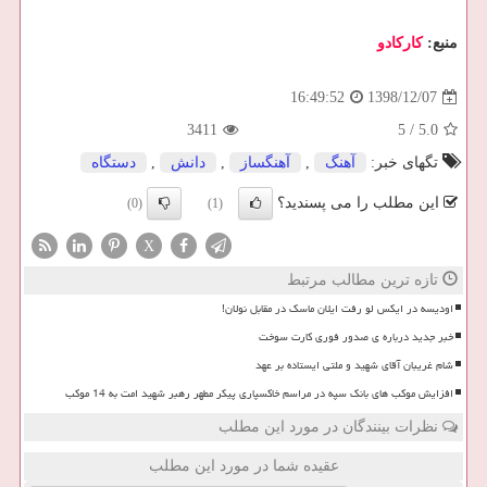
منبع:
كاركادو
1398/12/07
16:49:52
3411
5
/
5.0
تگهای خبر:
آهنگ
,
آهنگساز
,
دانش
,
دستگاه
این مطلب را می پسندید؟
(0)
(1)
X
تازه ترین مطالب مرتبط
اودیسه در ایکس لو رفت ایلان ماسک در مقابل نولان!
خبر جدید درباره ی صدور فوری کارت سوخت
شام غریبان آقای شهید و ملتی ایستاده بر عهد
افزایش موکب های بانک سپه در مراسم خاکسپاری پیکر مطهر رهبر شهید امت به 14 موکب
نظرات بینندگان در مورد این مطلب
عقیده شما در مورد این مطلب