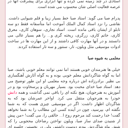
استادی در چند زمینه نمی كرده و تنها ابزاری برای پیشرفت آنها در
عرصه فعالیت اصلی شان محسوب می شده است.
پدرام صبا می گوید: استاد صبا خط بسیار زیبا و قلم شیوایی داشت.
نقاشی را نزد استاد كمال الملك آموخت اما متأسفانه فقط دو سه
تابلو از ایشان باقی مانده است. استاد نجاری، سوهان كاری، معرق
كاری، خاتم كاری، زرگری، ریخته گری و... را هم بسیار عالی می
دانستند و در آنها مهارت كافی داشتند و از این مهارت ها در ساخت
ادوات موسیقی مثل ویلون، تار، سنتور و سه تار استفاده كردند.
معلمی به شیوه صبا
خیلی ها هنرمندان خوبی هستند اما نمی توانند معلم خوبی باشند، صبا
اما به گواه شاگردانش معلم خوبی بوده و به گواه آثارش آهنگسازی
بی نظیر. برادرزاده اش درباره وجه معلمی او این طور توضیح می
دهد: استاد صبا خدای محبت بود. بسیار مهربان و پرسخاوت بود و در
آموزش به هنرجویان، هیچ نكته ای را باقی نمی گذاشت و همه
دانش
خودرا به هنرجویان منتقل می كرد. اواخر عمرشان بود كه به
شاگردان اظهار داشت: اگر در موسیقی چیزی هست كه به شما
نگفته ام، بپرسید، چون در آینده كسی این مطالب را به شما نخواهد
گفت! خدا رحمت كند مرحوم روح ا... خالقی را، می گفت! «من پیش
از شنیدن صدای ساز صبا، ویلون نواختن رضاخان محجوبی را كه
شش ماه شاگردش بودم دوست داشتم، ولی در نخستین جلسه ای