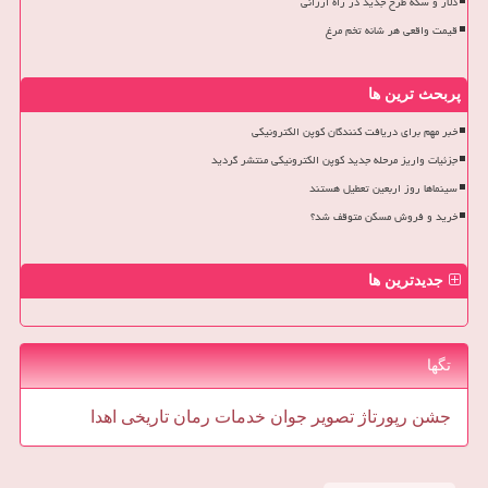
دلار و سکه طرح جدید در راه ارزانی
قیمت واقعی هر شانه تخم مرغ
پربحث ترین ها
خبر مهم برای دریافت کنندگان کوپن الکترونیکی
جزئیات واریز مرحله جدید کوپن الکترونیکی منتشر گردید
سینماها روز اربعین تعطیل هستند
خرید و فروش مسکن متوقف شد؟
جدیدترین ها
تگها
جشن
رپورتاژ
تصویر
جوان
خدمات
رمان
تاریخی
اهدا