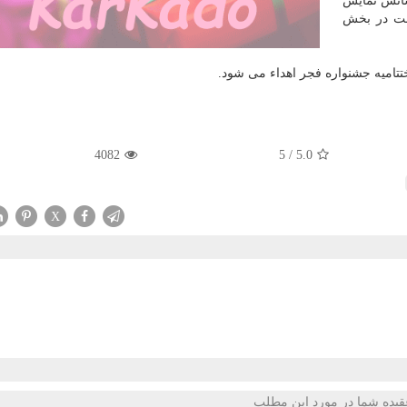
سانس نمایش
ابت در بخش
ختتامیه جشنواره فجر اهداء می شود.
4082
5
/
5.0
X
قیده شما در مورد این مطلب