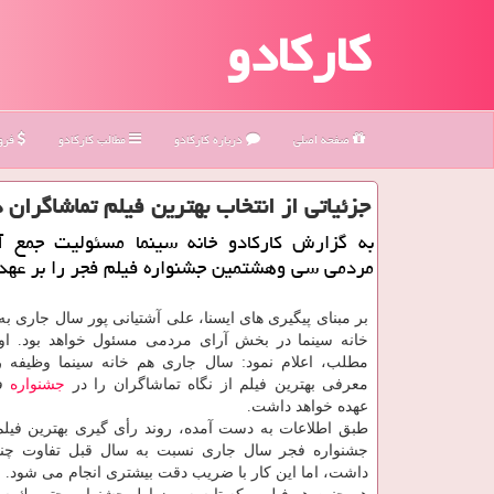
کارکادو
صفحه اصلی
درباره كاركادو
مطالب كاركادو
فروش
جزئیاتی از انتخاب بهترین فیلم تماشاگران 
به گزارش كاركادو خانه سینما مسئولیت جمع آ
مردمی سی وهشتمین جشنواره فیلم فجر را بر عهده
بر مبنای پیگیری های ایسنا، علی آشتیانی پور سال جاری به 
خانه سینما در بخش آرای مردمی مسئول خواهد بود. او با
مطلب، اعلام نمود: سال جاری هم خانه سینما وظیفه 
معرفی بهترین فیلم از نگاه تماشاگران را در
جشنواره
فی
عهده خواهد داشت.
طبق اطلاعات به دست آمده، روند رأی گیری بهترین فیل
جشنواره فجر سال جاری نسبت به سال قبل تفاوت چندا
داشت، اما این كار با ضریب دقت بیشتری انجام می شود.