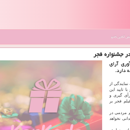
 آنلاین کادو
در جشنواره فجر
وری آرای
 دارد.
نمایندگی از
 تایید این
رأی گیری و
لم فجر بر
م مردمی در
نی نخواهد