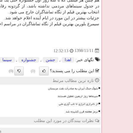
هم چنین هر فیلمی كه تا سه روز اول جشنواره حتی یك 
در جدول سینماهای مردمی نداشته باشد، از گردونه رق
انتخاب بهترین فیلم از نگاه تماشاگران خارج می شود.
جزئیات بیشتر در این مورد در ایام آینده اعلام خواهد شد.
سیمرغ بلورین بهترین فیلم از نگاه تماشاگران در مراسم ا
1398/11/11
12:32:13
تگهای خبر:
اهدا
,
جشن
,
جشنواره
,
سینما
این مطلب را می پسندید؟
(0)
(1)
تازه ترین مطالب مرتبط
شوک جنگ ایران به صادرات نفت عربستان
سینماها روز اربعین تعطیل هستند
از ناترازی انرژی تا تاب آوری ملی
ترمز معامله قرن کشیده شد
نظرات بینندگان در مورد این مطلب
ع