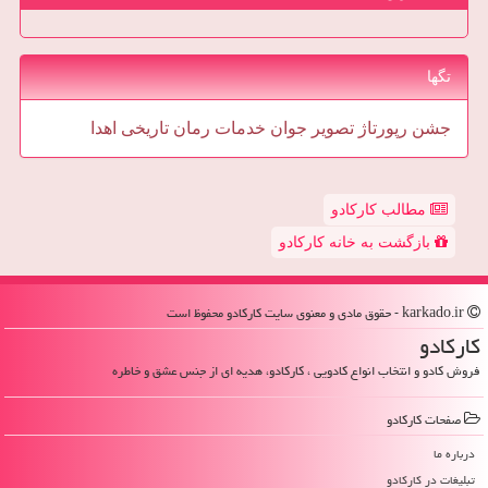
تگها
جشن
رپورتاژ
تصویر
جوان
خدمات
رمان
تاریخی
اهدا
مطالب کارکادو
بازگشت به خانه کارکادو
karkado.ir - حقوق مادی و معنوی سایت كاركادو محفوظ است
كاركادو
فروش کادو و انتخاب انواع کادویی ، کارکادو، هدیه ای از جنس عشق و خاطره
صفحات كاركادو
درباره ما
تبلیغات در كاركادو