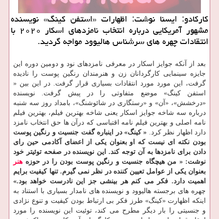
كاركادو: ایسنا نوشت: اظهارات «استفن كینگ» نویسنده
مشهور آمریكایی درباره انتخاب نامزدهای اسكار ۲۰۲۰ با
انتقادات چهره های سرشناس هالیوود مواجه گردید.
بعد از آنكه جوایز اسكار در معرفی نامزدهای نود و دومین دوره این
جایزه سینمایی كارگردانان زن و هنرمندان رنگین پوست را نادیده
گرفت، این مورد مورد انتقادات بسیاری قرار گرفت. در این بین «
استفن كینگ» موضع متفاوتی را در پیش گرفت. نویسنده
«درخشش»، «آن» و «رستگاری در شائوشنگ»، بامداد روز سه شنبه
درباره سه شاخه جوایز اسكار یعنی شاخه بهترین فیلم، بهترین فیلم
نامه اصلی و بهترین فیلم نامه اقتباسی كه درآن ها حق انتخاب نامزد
دارد اظهار نظر كرد.
« كینگ» در اینباره گفت جنسیت و رنگین پوست
بودن نكته ای نیست كه او بعنوان یكی از اعضای آكادمی حین رای
دادن برای نامزدها به آن توجه كند.
این نویسنده در صفحه توئیتر خود
نوشت: « من هیچگاه جنسیت و رنگین پوست بودن را در حوزه
هنر
بعنوان یكی از عوامل تعیین كننده در نظر نمی گیرم. تنها كیفیت برایم
اهمیت دارد. فكر می كنم هر بینشی جز این نادرست خواهد بود.»
چهره های برجسته هالیوود و نویسنده های نامدار بسیاری با استناد به
اینكه اظهارت «كینگ» طرز فكر بی ارتباط بودن كیفیت و تنوع نژادی
و جنسیتی را بار دیگر مطرح می كند، توئیت این نویسنده را مورد