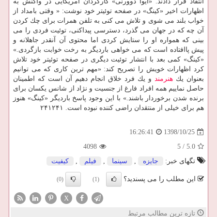
انتقاد قرار دادند. «ایوا دوورنی» كارگردان آمریكایی در واكنش به
اظهارات اخیر «كینگ» در صفحه توئیتر خود نوشت: « وقتی بامداد از
خواب بلند می شوی و تلاش می كنی به تلفن همرات برای چك كردن
آن چه كه در جهان می گذرد، دسترسی پیداكنی، توئیت فردی را می
بینی كه همواره او را ستایش كردی اما محتوی آن آنقدر جاهلانه و
پیش پاافتاده است كه می خواهی باردیگر به رخت خوابت بازگردی.»
«كینگ» كمی بعد با انتشار توئیت دیگری در صفحه توئیتر خود تلاش
كرد اظهارات خویش را تصریح كند: «مهم ترین كاری كه می توانیم
بعنوان یك
هنرمند
و یك فرد خلاق انجام دهیم آن است كه اطمینان
حاصل نماییم همه افراد فارغ از جنسیت و نژاد از شانس یكسان برای
برنده شدن برخوردار باشند.» با این وجود پاسخ باردیگر «كینگ» هنوز
هم برای خیلی از منتقدان راضی كننده نبوده است. ۲۴۱۲۴۱
1398/10/25
16:26:41
4098
5
/
5.0
تگهای خبر:
جایزه
,
سینما
,
فیلم
,
كیفیت
این مطلب را می پسندید؟
(0)
(1)
X
تازه ترین مطالب مرتبط