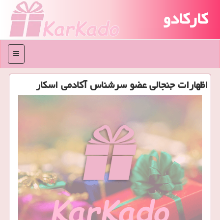
کارکادو
منو
اظهارات جنجالی عضو سرشناس آكادمی اسكار