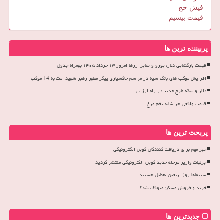
فیش حج
قیمت بیسیم
پربیننده ترین ها
قیمت بازگشایی دلار، یورو و سایر ارزها امروز ۱۳ خرداد ۱۴۰۵ بهمراه جدول
افزایش موکب های بانک سپه در مراسم خاکسپاری پیکر مطهر رهبر شهید امت به 14 موکب
دلار و سکه طرح جدید در راه ارزانی
قیمت واقعی هر شانه تخم مرغ
پربحث ترین ها
خبر مهم برای دریافت کنندگان کوپن الکترونیکی
جزئیات واریز مرحله جدید کوپن الکترونیکی منتشر گردید
سینماها روز اربعین تعطیل هستند
خرید و فروش مسکن متوقف شد؟
جدیدترین ها