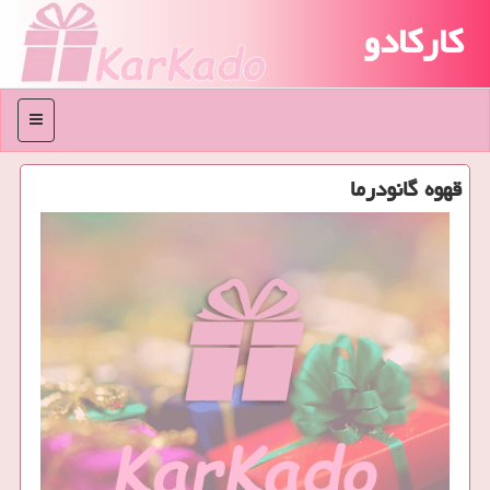
کارکادو
منو
قهوه گانودرما