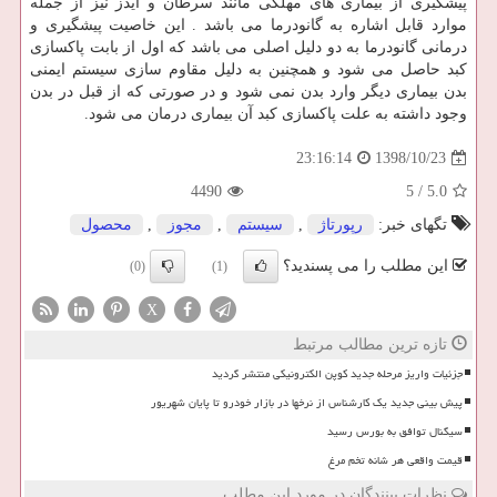
پیشگیری از بیماری های مهلکی مانند سرطان و ایدز نیز از جمله
موارد قابل اشاره به گانودرما می باشد . این خاصیت پیشگیری و
درمانی گانودرما به دو دلیل اصلی می باشد که اول از بابت پاکسازی
کبد حاصل می شود و همچنین به دلیل مقاوم سازی سیستم ایمنی
بدن بیماری دیگر وارد بدن نمی شود و در صورتی که از قبل در بدن
وجود داشته به علت پاکسازی کبد آن بیماری درمان می شود.
1398/10/23
23:16:14
4490
5
/
5.0
تگهای خبر:
رپورتاژ
,
سیستم
,
مجوز
,
محصول
این مطلب را می پسندید؟
(0)
(1)
X
تازه ترین مطالب مرتبط
جزئیات واریز مرحله جدید کوپن الکترونیکی منتشر گردید
پیش بینی جدید یک کارشناس از نرخها در بازار خودرو تا پایان شهریور
سیگنال توافق به بورس رسید
قیمت واقعی هر شانه تخم مرغ
نظرات بینندگان در مورد این مطلب