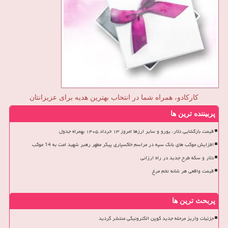
کارکادو، همراه شما در انتخاب بهترین هدیه برای عزیزانتان
پربیننده ترین ها
قیمت بازگشایی دلار، یورو و سایر ارزها امروز ۱۳ خرداد ۱۴۰۵ بهمراه جدول
افزایش موکب های بانک سپه در مراسم خاکسپاری پیکر مطهر رهبر شهید امت به 14 موکب
دلار و سکه طرح جدید در راه ارزانی
قیمت واقعی هر شانه تخم مرغ
پربحث ترین ها
جزئیات واریز مرحله جدید کوپن الکترونیکی منتشر گردید