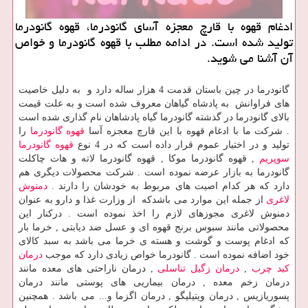
ادغام قهوه با قارچ معجزه آسای گانودرما، قهوه گانودرما
تولید شده است. در ادامه مطلب با قهوه گانودرما و خواص
آن آشنا می شوید.
گانودرما در چین باستان قدمت 4 هزار ساله دارد و به دلیل خاصیت
های فراوانش به پادشاه گیاهان معروف شده است و به علت قیمت
بالای گانودرما در گذشته گانودرما گیاه پادشاهان نام گذاری شده است
. شرکت ما با ادغام قهوه با این قارچ معجزه آسا
قهوه گانودرما
را
تولید و در اختیار عموم قرار داده است که در 4 نوع
قهوه گانودرما
سوپریم
, قهوه گانودرما موکا , قهوه گانودرما لاته و هات چاکلت
گانودرما به بازار عرضه نموده است . شرکت محصولات دیگری هم
دارد که هر کدام اصیت های مربوط به خودشان را دارند .
دمنوش
لاغری
از جمله این موارد می باشدکه از وزارت غذا و دارو به عنوان
دمنوش لاغری مجوزهای لازم را اخذ نموده است . درکنار این
محصولاتی مانند سبوس برنج قهوه ای و عسل ضد دیابتی , خرما بار
که ادغام پوست و گوشت و هسته ی خرما می باشد به سبد کالای
خود اضافه نموده است . گانودرما خواص زیادی دارد که موجب
درمان
کبد چرب
,
درمان زگیل تناسلی
, درمان ناراحتی های معده مانند
درمان زخم معده , درمان بیماریی های پوستی مانند درمان
پسوریازیس , درمان ویتیلیگو , درمان اگزما و... می باشد . همچنین