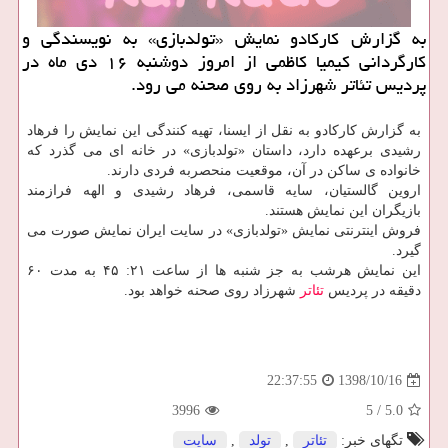
به گزارش كاركادو نمایش «تولدبازی» به نویسندگی و
كارگردانی كیمیا كاظمی از امروز دوشنبه ۱۶ دی ماه در
پردیس تئاتر شهرزاد به روی صحنه می رود.
به گزارش كاركادو به نقل از ایسنا، تهیه كنندگی این نمایش را فرهاد
رشیدی برعهده دارد، داستان «تولدبازی» در خانه ای می گذرد كه
خانواده ی ساكن در آن، موقعیت منحصربه فردی دارند.
اروین گالستیان، سایه قاسمی، فرهاد رشیدی و الهه فرازمند
بازیگران این نمایش هستند.
فروش اینترنتی نمایش «تولدبازی» در سایت ایران نمایش صورت می
گیرد.
این نمایش هرشب به جز شنبه ها از ساعت ۲۱: ۴۵ به مدت ۶۰
دقیقه در پردیس
تئاتر
شهرزاد روی صحنه خواهد بود.
1398/10/16
22:37:55
3996
5
/
5.0
تگهای خبر:
تئاتر
,
تولد
,
سایت