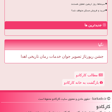
سینماها روز اربعین تعطیل هستند
خرید و فروش مسکن متوقف شد؟
جدیدترین ها
تگها
جشن
رپورتاژ
تصویر
جوان
خدمات
رمان
تاریخی
اهدا
مطالب کارکادو
بازگشت به خانه کارکادو
karkado.ir - حقوق مادی و معنوی سایت كاركادو محفوظ است
كاركادو