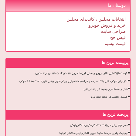
دوستان ما
انتخابات مجلس ، کاندیدای مجلس
خرید و فروش خودرو
طراحی سایت
فیش حج
قیمت بیسیم
پربیننده ترین ها
قیمت بازگشایی دلار، یورو و سایر ارزها امروز ۱۳ خرداد ۱۴۰۵ بهمراه جدول
افزایش موکب های بانک سپه در مراسم خاکسپاری پیکر مطهر رهبر شهید امت به 14 موکب
دلار و سکه طرح جدید در راه ارزانی
قیمت واقعی هر شانه تخم مرغ
پربحث ترین ها
خبر مهم برای دریافت کنندگان کوپن الکترونیکی
جزئیات واریز مرحله جدید کوپن الکترونیکی منتشر گردید