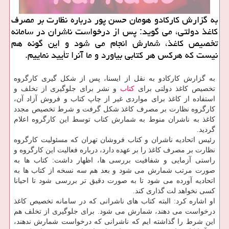
به گزارش كاركادو هومان حسن پور درباره نظارت بر مصرف
كاغذ دولتی، می گوید: پس از درخواست ناشران در سامانه
تخصیص كاغذ، شمارش انجام می شود و این گونه هم
نیست كه هركس هر كتابی بیاورد و ما آنرا تأیید نماییم.
به گزارش كاركادو به نقل از ایسنا، پس از شكل گیری كارگروه
تخصیص كاغذ دولتی برای
كتاب
و نشر برای جلوگیری از تخلف و
استفاده از كاغذ برای مواردی غیر از چاپ كتاب و فروش آزاد آن،
كارگروه نظارت بر مصرف كاغذ شكل گرفت و شرط تخصیص مجدد
كاغذ به ناشران منوط به شمارش كتاب توسط این كارگروه اعلام
گردید.
رئیس اتحادیه ناشران و كتاب فروشان تهران كه مسئولیت كارگروه
نظارت بر مصرف كاغذ را بر عهده دارد، درباره فعالیت این كارگروه و
راستی آزمایی و شفافیت بررسی ها، اظهار داشت: كتاب ها به
صورت مرتب شمارش می شود و بعد هم سه نسخه از كتاب ها به
اتحادیه آورده می شود تا به صورت دقیق تر بررسی شود تا احیانا
كسی نخواهد لت گذاری كند.
او اشاره كرد: البته كتاب های ناشرانی كه در سامانه تخصیص كاغذ
درخواست می دهند، شمارش می شود. برای جلوگیری از تخلف هم
این شرط را گذاشته ایم كه ناشرانی كه درخواست شمارش ندهند،