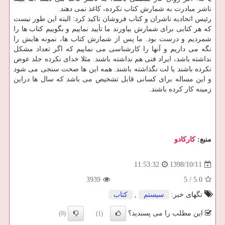
ناشر مبادرت به شمارش كتاب نكرده، كاغذ نمی دهند.
رئیس اتحادیه ناشران و كتاب فروشان تاكید كرد: البته این طور نیست
كه هر كتابی برای شمارش بیاورند ما تأیید نماییم و بگوییم كتاب ها را
شمردیم و درست بود. ما پس از شمارش كتاب ها، نمونه هایش را
نگه می داریم و آنها را كارشناسی می نماییم كه اگر تعداد مشكل
نداشته باشد، ایراد فنی هم نداشته باشند. مثلا خدای نكرده جلد عوض
نكرده باشند یا لت نگذاشته باشند. همه این ها صحت سنجی می شود
و این مساله برای كسانی قابل تشخیص می باشد كه سال ها دراین
زمینه كار كرده باشند.
منبع:
كاركادو
1398/10/11
11:53:32
3939
5
/
5.0
تگهای خبر:
سیستم
,
كتاب
این مطلب را می پسندید؟
(0)
(1)