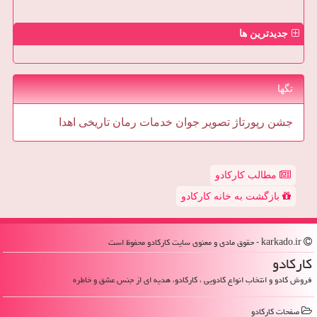
جدیدترین ها
تگها
جشن
رپورتاژ
تصویر
جوان
خدمات
رمان
تاریخی
اهدا
مطالب کارکادو
بازگشت به خانه کارکادو
karkado.ir - حقوق مادی و معنوی سایت كاركادو محفوظ است
كاركادو
فروش کادو و انتخاب انواع کادویی ، کارکادو، هدیه ای از جنس عشق و خاطره
صفحات كاركادو