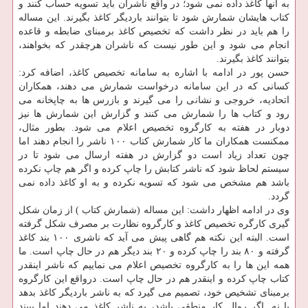
به آنها كاغذ داده نمی شود؛ در واقع ناشران باید تسویه حساب كنند و
كتاب هایشان شمارش شود تا بتوانند باردیگر كاغذ بگیرند. این مساله
را هم باید در نظر داشت كه تخصیص كاغذ برمبنای ضابطه و قاعده
انجام می شود و این طور نیست كه ناشران هرچقدر كه بخواهند،
بتوانند كاغذ بگیرند.
حسن پور در ادامه با اشاره به سامانه تخصیص كاغذ، اضافه كرد:
كسانی كه در این سامانه درخواست شمارش می دهند، همكاران
اتحادیه، خروجی و نشانی را می گیرند و بازرس ها به چاپخانه می
رود و كتاب ها را شمارش می كنند و گزارش این شمارش ها نیز
دوبار در هفته به كارگروه تخصیص اعلام می شود. بطور مثال،
ممكنست همكاران ما كار شمارش كتاب ۱۰۰ ناشر را انجام دهند اما
چون تعداد زیاد است دو گزارش در هفته ارسال می شود تا در
سیستم لحاظ شود كه ناشر كتابش را چاپ كرده و اگر هم چاپ نكرده
باشد هم مشخص می شود كه تسویه نكرده و به او كاغذ داده نمی
گردد.
وی در ادامه اظهار داشت: این مساله (شمارش كتاب ) از زمان شكل
گیری كارگره تخصیص كاغذ و كارگروه نظارت بر مصرف شكل گرفته
است. البته این نكته هم گاهی پیش می آید كه ناشری ۱۰۰ بند كاغذ
گرفته و ۸۰ بند را چاپ كرده و ۲۰ بند دیگر هم در حال چاپ است. ما
همه این ها را به كارگروه تخصیص اعلام می نماییم كه ناشر اینقدر
كتاب چاپ كرده و اینقدر هم در حال چاپ است. درواقع این كارگروه
برمبنای تشخیص خود، تصمیم می گیرد كه به ناشر باردیگر كاغذ بدهد
یا نه. اگر روال كار منطقی باشد، به ناشر كاغذ می دهند اما ببیند