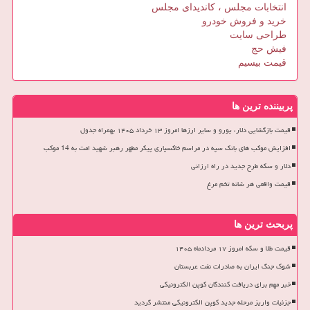
انتخابات مجلس ، کاندیدای مجلس
خرید و فروش خودرو
طراحی سایت
فیش حج
قیمت بیسیم
پربیننده ترین ها
قیمت بازگشایی دلار، یورو و سایر ارزها امروز ۱۳ خرداد ۱۴۰۵ بهمراه جدول
افزایش موکب های بانک سپه در مراسم خاکسپاری پیکر مطهر رهبر شهید امت به 14 موکب
دلار و سکه طرح جدید در راه ارزانی
قیمت واقعی هر شانه تخم مرغ
پربحث ترین ها
قیمت طلا و سکه امروز ۱۷ مردادماه ۱۴۰۵
شوک جنگ ایران به صادرات نفت عربستان
خبر مهم برای دریافت کنندگان کوپن الکترونیکی
جزئیات واریز مرحله جدید کوپن الکترونیکی منتشر گردید