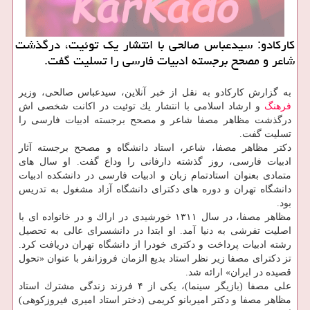
كاركادو: سیدعباس صالحی با انتشار یك توئیت، درگذشت
شاعر و مصحح برجسته ادبیات فارسی را تسلیت گفت.
به گزارش كاركادو به نقل از خبر آنلاین، سیدعباس صالحی، وزیر
فرهنگ
و ارشاد اسلامی با انتشار یك توئیت در اكانت شخصی اش
درگذشت مظاهر مصفا شاعر و مصحح برجسته ادبیات فارسی را
تسلیت گفت.
دكتر مظاهر مصفا، شاعر، استاد دانشگاه و مصحح برجسته آثار
ادبیات فارسی، روز گذشته دارفانی را وداع گفت. او سال های
متمادی بعنوان استادتمام زبان و ادبیات فارسی در دانشكده ادبیات
دانشگاه تهران و دوره های دكترای دانشگاه آزاد مشغول به تدریس
بود.
مظاهر مصفا، در سال ۱۳۱۱ خورشیدی در اراك و در خانواده ای با
اصلیت تفرشی به دنیا آمد. او ابتدا در دانشسرای عالی به تحصیل
رشته ادبیات پرداخت و دكتری خودرا از دانشگاه تهران دریافت كرد.
تز دكترای مصفا زیر نظر استاد بدیع الزمان فروزانفر با عنوان «تحول
قصیده در ایران» ارائه شد.
علی مصفا (بازیگر سینما)، یكی از ۴ فرزند زندگی مشترك استاد
مظاهر مصفا و دكتر امیربانو كریمی (دختر استاد امیری فیروزكوهی)