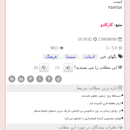
است.
۲۵۸۲۵۸
منبع:
كاركادو
1398/08/09
18:59:02
3813
5
/
5.0
تگهای خبر:
ادبیات
,
سینما
,
فرهنگ
این مطلب را می پسندید؟
(0)
(1)
X
تازه ترین مطالب مرتبط
سینماها روز اربعین تعطیل هستند
ترمز معامله قرن کشیده شد
از رؤیای زندگی در ون تا کابوس بی خانمانی تاریک ترین استعاره فیلم مسافر
هوش مصنوعی آینده فیلمسازی را متحول می کند
نظرات بینندگان در مورد این مطلب