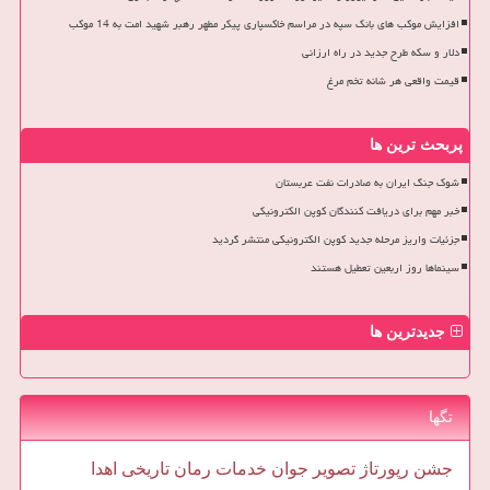
افزایش موکب های بانک سپه در مراسم خاکسپاری پیکر مطهر رهبر شهید امت به 14 موکب
دلار و سکه طرح جدید در راه ارزانی
قیمت واقعی هر شانه تخم مرغ
پربحث ترین ها
شوک جنگ ایران به صادرات نفت عربستان
خبر مهم برای دریافت کنندگان کوپن الکترونیکی
جزئیات واریز مرحله جدید کوپن الکترونیکی منتشر گردید
سینماها روز اربعین تعطیل هستند
جدیدترین ها
تگها
جشن
رپورتاژ
تصویر
جوان
خدمات
رمان
تاریخی
اهدا