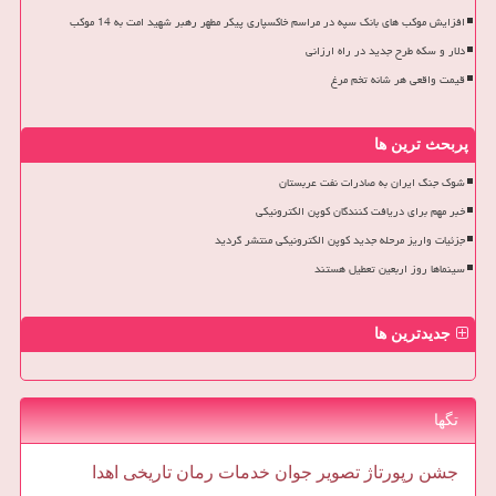
افزایش موکب های بانک سپه در مراسم خاکسپاری پیکر مطهر رهبر شهید امت به 14 موکب
دلار و سکه طرح جدید در راه ارزانی
قیمت واقعی هر شانه تخم مرغ
پربحث ترین ها
شوک جنگ ایران به صادرات نفت عربستان
خبر مهم برای دریافت کنندگان کوپن الکترونیکی
جزئیات واریز مرحله جدید کوپن الکترونیکی منتشر گردید
سینماها روز اربعین تعطیل هستند
جدیدترین ها
تگها
جشن
رپورتاژ
تصویر
جوان
خدمات
رمان
تاریخی
اهدا