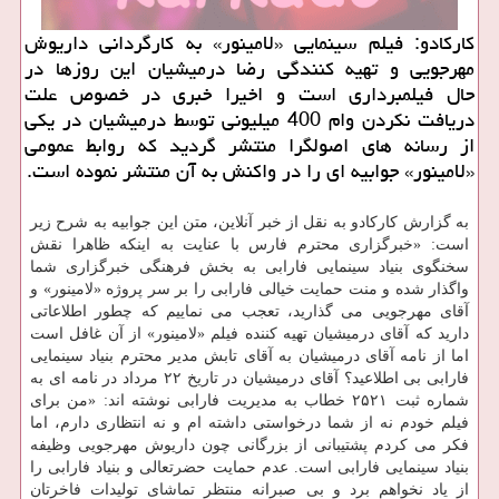
كاركادو: فیلم سینمایی «لامینور» به كارگردانی داریوش
مهرجویی و تهیه كنندگی رضا درمیشیان این روزها در
حال فیلمبرداری است و اخیرا خبری در خصوص علت
دریافت نكردن وام 400 میلیونی توسط درمیشیان در یكی
از رسانه های اصولگرا منتشر گردید كه روابط عمومی
«لامینور» جوابیه ای را در واكنش به آن منتشر نموده است.
به گزارش كاركادو به نقل از خبر آنلاین، متن این جوابیه به شرح زیر
است: «خبرگزاری محترم فارس با عنایت به اینكه ظاهرا نقش
سخنگوی بنیاد سینمایی فارابی به بخش فرهنگی خبرگزاری شما
واگذار شده و منت حمایت خیالی فارابی را بر سر پروژه «لامینور» و
آقای مهرجویی می گذارید، تعجب می نماییم كه چطور اطلاعاتی
دارید كه آقای درمیشیان تهیه كننده فیلم «لامینور» از آن غافل است
اما از نامه آقای درمیشیان به آقای تابش مدیر محترم بنیاد سینمایی
فارابی بی اطلاعید؟ آقای درمیشیان در تاریخ ۲۲ مرداد در نامه ای به
شماره ثبت ۲۵۲۱ خطاب به مدیریت فارابی نوشته اند: «من برای
فیلم خودم نه از شما درخواستی داشته ام و نه انتظاری دارم، اما
فكر می كردم پشتیبانی از بزرگانی چون داریوش مهرجویی وظیفه
بنیاد سینمایی فارابی است. عدم حمایت حضرتعالی و بنیاد فارابی را
از یاد نخواهم برد و بی صبرانه منتظر تماشای تولیدات فاخرتان