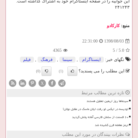
این جوابیه را در صفحه اینستاگرام خود به اشتراك گذاشته است.
۲۴۱۲۴۳
منبع:
كاركادو
1398/08/03
22:31:00
4365
5
/
5.0
تگهای خبر:
اینستاگرام
,
سینما
,
فرهنگ
,
فیلم
این مطلب را می پسندید؟
(0)
(1)
X
تازه ترین مطالب مرتبط
سینماها روز اربعین تعطیل هستند
اودیسه در ایکس لو رفت ایلان ماسک در مقابل نولان!
۶۰ قسمت از سلمان فارسی آماده پخش گردید
ترمز معامله قرن کشیده شد
نظرات بینندگان در مورد این مطلب