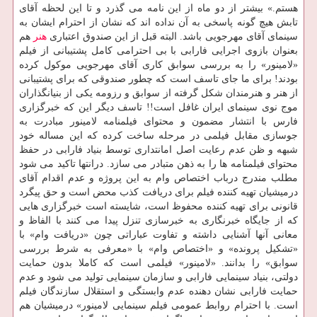
هستم.» بیشتر از دو ماه از این نامه می گذرد و تا این لحظه آقای
تابش هیچ گونه پاسخی به آن نداده اند كه نشان از احترام ایشان به
سینمای آقای مهرجویی باشد. البته قبل از این صندوق اعتباری
هنر
هم
بعنوان بازوی اجرایی فارابی با بی احترامی كامل پشتیبانی از فیلم
«لامینور» را به بررسی سوابق كاری آقای مهرجویی موكول كرده
بودند! برای ما جای تاسف است كه چطور صندوقی كه برای پشتیبانی
از هنر و هنرمندان شكل گرفته از سوابق و رزومه یكی از بنیانگذاران
موج نوی سینمای ایران غافل است!! تاسف دیگر این كه خبرگزاری
فارس با انتشار مضمون و محتوای فیلمنامه لامینور مبادرت به
جوسازی مقابل فیلمی در مرحله ساخت كرده كه این مساله خود
شبهه و ظن عدم رعایت اصل امانتداری توسط بنیاد فارابی در حفظ
محتوای فیلمنامه ها را به ذهن متبادر می سازد. درانتها تاكید می شود
مطلب مندرج درباب اختصاص وام به این پروژه و عدم اقدام آقای
درمیشیان تهیه كننده فیلم برای دریافت كذب محض است و حق پیگرد
قانونی برای تهیه كننده محفوظ است، شایسته است خبرگزاری هایی
كه از جایگاه خبرنگاری به خبرسازی تنزل پیدا می كنند با الفاظ و
معانی آنها آشنایی داشته و تفاوت عباراتی چون «دریافت وام» با
«تشكیل پرونده» و «اختصاص وام» با «معرفی به شرط بررسی
سوابق» را بدانند. «لامینور» فیلمی است كه كاملا بدون حمایت
دولتی، بنیاد سینمایی فارابی و سازمان سینمایی تولید می شود و عدم
حمایت فارابی نشان دهنده عدم وابستگی و استقلال سازندگان فیلم
است. با احترام روابط عمومی فیلم سینمایی لامینور» درمیشیان هم