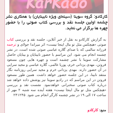
كاركادو: گروه سوینا (سینمای ویژه نابینایان) با همكاری نشر
چشمه اولین جلسه نقد و بررسی كتاب صوتی را با حضور
چهره ها برگزار می نماید.
به گزارش كاركادو به نقل از خبر آنلاین، جلسه نقد و بررسی
كتاب
صوتی «هیچكس مثل تو مال اینجا نیست» اثر میراندا جولای و
ترجمه
فرزانه سالمی كه با صدای گلاره عباسی صوتی شده است، در نشر
چشمه انجام می شود. این مراسم با حضور نابینایان و بینایان حاصل
مشاركت سوینا با نشر چشمه است و چهره هایی چون مسعود
فروتن، مهدی یزدانی خرم، پوریا عالمی، گلاره عباسی و مجید سرایی
در آن حضور دارند. مهدی یزدانی خرم و مجید سرایی روزنامه نگار
منتقد نابینا، در این جلسه حضور خواهد داشت. همین طور مسعود
فروتن در این مراسم كه در رادیو سوینا نیز پوشش داده خواهد شد
درباره كتاب صوتی سخنرانی خواهدنمود. نشست نقد و بررسی
«هیچكس مثل تو مال اینجا نیست» هفته آینده سه شنبه ۲ مهر از
ساعت ۱۷ الی ۱۹ در نشر چشمه كارگر انجام می شود. ۲۴۱۲۴۵
منبع:
كاركادو