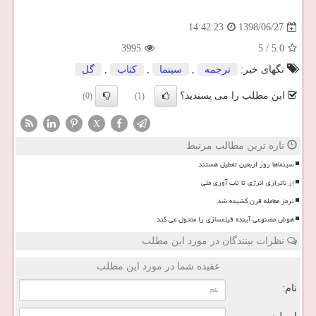
1398/06/27
14:42:23
3995
5
/
5.0
تگهای خبر:
ترجمه
,
سینما
,
كتاب
,
گل
این مطلب را می پسندید؟
(0)
(1)
X
تازه ترین مطالب مرتبط
سینماها روز اربعین تعطیل هستند
از ناترازی انرژی تا تاب آوری ملی
ترمز معامله قرن کشیده شد
هوش مصنوعی آینده فیلمسازی را متحول می کند
نظرات بینندگان در مورد این مطلب
عقیده شما در مورد این مطلب
نام: