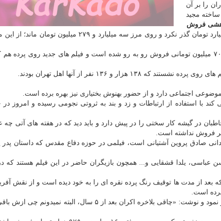
ن را بر آن
ساخته مجید
اهشی فروش
با این حال این هفته هم فروش كلی سینما از كانال سه میلیارد تومان گذر نكرد و روی مرز سه میلیارد و ۲۷۹ میل
در مقایسه با هفته گذشته، این هفته سینما با افت حدودا ۷۰۰ میلیون تومانی فروش رو به رو شده است و فیلم های جدید روی پر
موضوعی اجتماعی دارد و از حضور بهنوش بختیاری نیز بهره برده است.
كند با استفاده از ارتباطات و زد و بند به ثروتی نجومی رسیده و امروز در 
طبان در گیشه كار سختی را در پیش دارد و باید دید كه در هفته های آتی چه 
ردانی صادق پروین آشتیانی است، فیلمی در حوزه دفاع مقدس كه داستان پدر 
ن عباسی، یلدا قشقایی و... همچون بازیگران حاضر در این فیلم هستند كه در
 بعد از مدت ها توقیف رنگ پرده نقره ای را به خود دیده است و از نقش آفری
برده است.
فرخ نژاد با آغاز اكران این فیلم پستی در اینستاگرام منتشر نمود و نوشت: «چاقی بلاخره اكران بعد از ۵ سال، البته