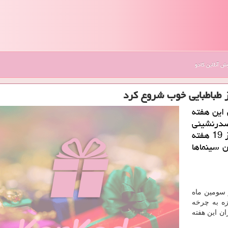
 آنلاین کادو
ز طباطبایی خوب شروع كرد
 این هفته
صدرنشینی
خود در گیشه ادامه دارد و «تگزاس 2» هم بعد از 19 هفته
 سینماها
ز سومین ماه
زه به چرخه
ن این هفته