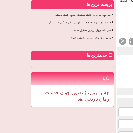
پربحث ترین ها
خبر مهم برای دریافت کنندگان کوپن الکترونیکی
جزئیات واریز مرحله جدید کوپن الکترونیکی منتشر گردید
سینماها روز اربعین تعطیل هستند
خرید و فروش مسکن متوقف شد؟
جدیدترین ها
تگها
جشن
رپورتاژ
تصویر
جوان
خدمات
رمان
تاریخی
اهدا