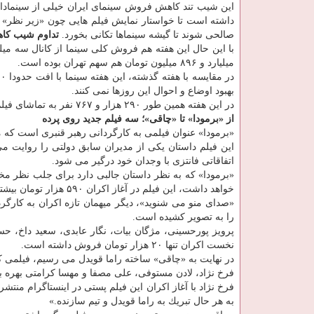
این شیب تند كاهش فروش سینمای ایران خیلی از سینمادارا
داشته است تا خواستار نمایش فیلم هایی چون «زیر نظر» 
صالحی شوند تا گیشه سینماها تكانی بخورد.
تداوم شیب ك
میلیارد و ۸۹۶ میلیون تومان هم سهم تهران بوده است.
بهبود اوضاع و احوال این روزها نمی كنند.
در این هفته همین طور ۲۹۰ هزار و ۷۶۷ نفر به تماشای فیلم های روی پرده نشستند كه ۱۳۸ هزار و ۱۳۶ نفر از آنها اهل تهران بودند.
از «برمودا» تا «چاقی»؛ سه فیلم جدید روی پرده
«برمودا» عنوان فیلمی به كارگردانی رهبر قنبری است كه 
این فیلم داستان یكی از مدیران سابق دولتی را روایت می 
اتفاقاتی فانتزی با وجدان خود درگیر می شود.
«برمودا» كه به نظر داستان جالبی دارد برای جلب نظر مخا
خواهد داشت، این فیلم در آغاز اكران ۵۹۰ هزار تومان بیشتر فروش نداشته است.
«صدای منو می شنوید»، دیگر میهمان تازه اكران به كارگ
را به تصویر كشیده است.
پرویز پورحسینی، مژگان بیات، نگار عابدی، سعید داخ، حس
نخست اكران تنها ۲۰ هزار تومان فروش داشته است.
در نهایت به «چاقی» ساخته راما قویدل می رسیم، فیلمی كه
فرخ نژاد، لادن مستوفی، علی مصفا و مهسا كرامتی بهره 
به هر حال تبریك به راما قویدل و تیم سازنده.»