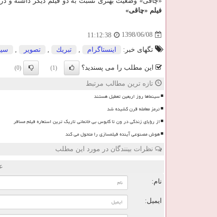
«چاقی» وضعیت بهتری نسبت به دو فیلم دیگر داشته و در دو روز نخستی كه روی پرده ر
فیلم «چاقی»
1398/06/08
11:12:38
تگهای خبر:
اینستاگرام
,
تبریك
,
تصویر
,
سین
این مطلب را می پسندید؟
(0)
(1)
تازه ترین مطالب مرتبط
سینماها روز اربعین تعطیل هستند
ترمز معامله قرن کشیده شد
از رؤیای زندگی در ون تا کابوس بی خانمانی تاریک ترین استعاره فیلم مسافر
هوش مصنوعی آینده فیلمسازی را متحول می کند
نظرات بینندگان در مورد این مطلب
ع
نام:
ایمیل: