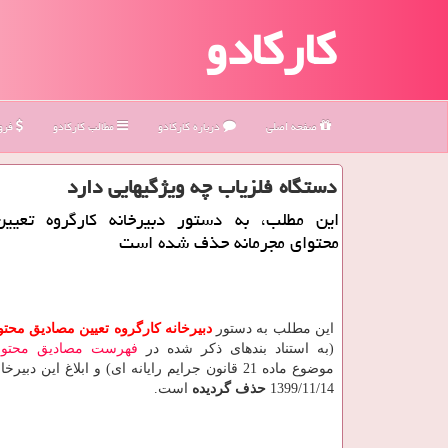
کارکادو
صفحه اصلی
درباره كاركادو
مطالب كاركادو
فروش
دستگاه فلزیاب چه ویژگیهایی دارد
این مطلب، به دستور دبیرخانه كارگروه تعیی
محتوای مجرمانه حذف شده است
این مطلب به دستور
دبیرخانه كارگروه تعیین مصادیق محت
(به استناد بندهای ذکر شده در
فهرست مصادیق محتوا
موضوع ماده 21 قانون جرایم رایانه ای) و ابلاغ این دبیر
1399/11/14
حذف گردیده
است.