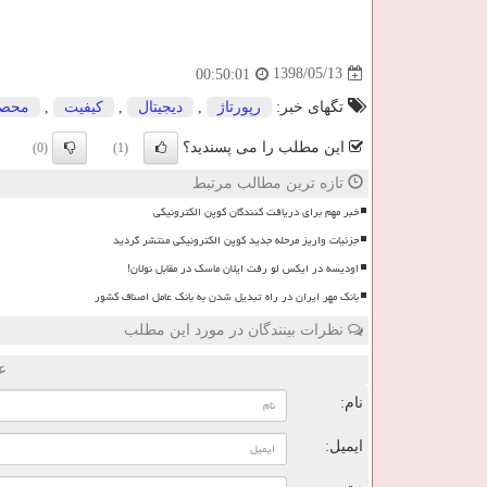
1398/05/13
00:50:01
تگهای خبر:
رپورتاژ
,
دیجیتال
,
كیفیت
,
محص
این مطلب را می پسندید؟
(0)
(1)
تازه ترین مطالب مرتبط
خبر مهم برای دریافت کنندگان کوپن الکترونیکی
جزئیات واریز مرحله جدید کوپن الکترونیکی منتشر گردید
اودیسه در ایکس لو رفت ایلان ماسک در مقابل نولان!
بانک مهر ایران در راه تبدیل شدن به بانک عامل اصناف کشور
نظرات بینندگان در مورد این مطلب
ع
نام:
ایمیل: