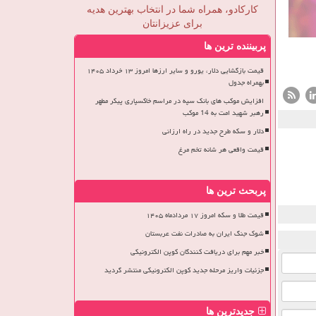
کارکادو، همراه شما در انتخاب بهترین هدیه
برای عزیزانتان
پربیننده ترین ها
قیمت بازگشایی دلار، یورو و سایر ارزها امروز ۱۳ خرداد ۱۴۰۵
بهمراه جدول
افزایش موکب های بانک سپه در مراسم خاکسپاری پیکر مطهر
رهبر شهید امت به 14 موکب
دلار و سکه طرح جدید در راه ارزانی
قیمت واقعی هر شانه تخم مرغ
پربحث ترین ها
قیمت طلا و سکه امروز ۱۷ مردادماه ۱۴۰۵
شوک جنگ ایران به صادرات نفت عربستان
خبر مهم برای دریافت کنندگان کوپن الکترونیکی
جزئیات واریز مرحله جدید کوپن الکترونیکی منتشر گردید
جدیدترین ها