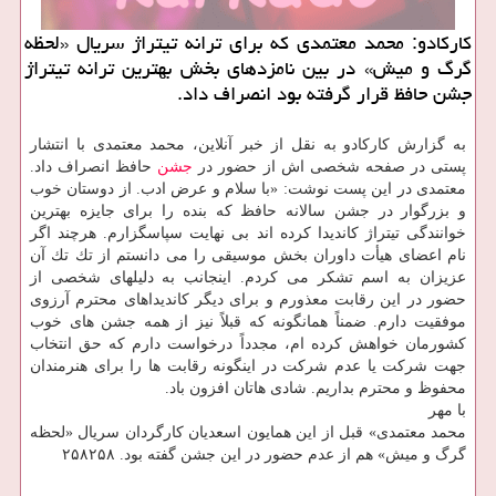
كاركادو: محمد معتمدی كه برای ترانه تیتراژ سریال «لحظه
گرگ و میش» در بین نامزدهای بخش بهترین ترانه تیتراژ
جشن حافظ قرار گرفته بود انصراف داد.
به گزارش كاركادو به نقل از خبر آنلاین، محمد معتمدی با انتشار
پستی در صفحه شخصی اش از حضور در
جشن
حافظ انصراف داد.
معتمدی در این پست نوشت: «با سلام و عرض ادب. از دوستان خوب
و بزرگوار در جشن سالانه حافظ كه بنده را برای جایزه بهترین
خوانندگی تیتراژ كاندیدا كرده اند بی نهایت سپاسگزارم. هرچند اگر
نام اعضای هیأت داوران بخش موسیقی را می دانستم از تك تك آن
عزیزان به اسم تشكر می كردم. اینجانب به دلیلهای شخصی از
حضور در این رقابت معذورم و برای دیگر كاندیداهای محترم آرزوی
موفقیت دارم. ضمناً همانگونه كه قبلاً نیز از همه جشن های خوب
كشورمان خواهش كرده ام، مجدداً درخواست دارم كه حق انتخاب
جهت شركت یا عدم شركت در اینگونه رقابت ها را برای هنرمندان
محفوظ و محترم بداریم. شادی هاتان افزون باد.
با مهر
محمد معتمدی» قبل از این همایون اسعدیان كارگردان سریال «لحظه
گرگ و میش» هم از عدم حضور در این جشن گفته بود. ۲۵۸۲۵۸