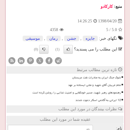
منبع:
كاركادو
1398/04/20
14:26:25
4358
5
/
5.0
تگهای خبر:
جایزه
,
جشن
,
رمان
,
موسیقی
این مطلب را می پسندید؟
(0)
(1)
X
تازه ترین مطالب مرتبط
شوک جنگ ایران به صادرات نفت عربستان
شام غریبان آقای شهید و ملتی ایستاده بر عهد
رهنمودهای رهبر شهید، مسیر خودکفایی و امنیت غذایی را روشن کرده است
12 ایرانی به آکادمی اسکار دعوت شدند
نظرات بینندگان در مورد این مطلب
عقیده شما در مورد این مطلب
نام: