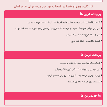
کارکادو، همراه شما در انتخاب بهترین هدیه برای عزیزانتان
پربیننده ترین ها
قیمت بازگشایی دلار، یورو و سایر ارزها امروز ۱۳ خرداد ۱۴۰۵ بهمراه جدول
افزایش موکب های بانک سپه در مراسم خاکسپاری پیکر مطهر رهبر شهید امت به 14 موکب
دلار و سکه طرح جدید در راه ارزانی
قیمت واقعی هر شانه تخم مرغ
پربحث ترین ها
شوک جنگ ایران به صادرات نفت عربستان
خبر مهم برای دریافت کنندگان کوپن الکترونیکی
جزئیات واریز مرحله جدید کوپن الکترونیکی منتشر گردید
سینماها روز اربعین تعطیل هستند
جدیدترین ها