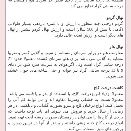
منطقه 38 درجه سانتی گراد بالای صفر اگر سردی هوا زمستان 40
درجه سانتی گراد تجاوز می کند.
نهال گردو
گردو درختی چند منظور با ارزش و با عمره باردهی بسیار طولانی
(گاهی تا بیش از 500 سال) است و ارزش نهال گردو بیشتر از نهال
های دیگر است و ارزش تغذیه عالی دارد.
نهال هلو
مقاومت هلو در برابر سرمای زمستانه از سیب و گلابی کمتر و تقریبا
مشابه به گلابی می باشد برای هلو سرمای کشنده معمولا حدود 21
درجه سانتی گراد است ولی اگر هوای به سرعت سرد شود در دمای
9 تا 13 درجه سانتی گراد نیز جوانه و حتی شاخه های جوان خشک
می شوند.
کاشت درخت کاج
معمولا ازدیاد انواع درخت کاج، با استفاده از بذر و یا قلمه می باشد.
معمولا نسبت به خشکی و‌سرما مقاوم اند و می توانند کم آبی را
تحمل کنند. انواع درختان کاج و سرو بصورت گلدانی و نایلکسی در هر
زمانی از سال خرید و فروش می شوند. اما باید توجه داشت که
برخی از کاج ها را می توان در زمستان بصورت ریشه لخت تهیه نمود.
انواع درخت کاج جنبه زینتی داشته و بیشتر از آنها در تزیین دیواره و
پرچین های سبز استفاده می کنند.