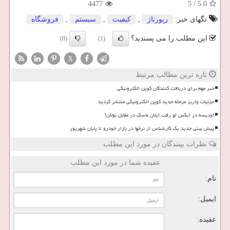
4477
5
/
5.0
تگهای خبر:
رپورتاژ
,
كیفیت
,
سیستم
,
فروشگاه
این مطلب را می پسندید؟
(0)
(1)
X
تازه ترین مطالب مرتبط
خبر مهم برای دریافت کنندگان کوپن الکترونیکی
جزئیات واریز مرحله جدید کوپن الکترونیکی منتشر گردید
اودیسه در ایکس لو رفت ایلان ماسک در مقابل نولان!
پیش بینی جدید یک کارشناس از نرخها در بازار خودرو تا پایان شهریور
نظرات بینندگان در مورد این مطلب
عقیده شما در مورد این مطلب
نام:
ایمیل:
عقیده: