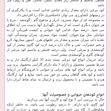
فسفر، پتاسیم و عناصر ریز مغذی (مس، منگنز، آهن و روی) می
باشد.
کود مرغی دارای مقدار زیادی عناصر غذایی است و با بکارگیری آن
در زمینهای کشاورزی می توان حاصلخیزی خاک را افزایش داد.
به مجموعه ای از مواد بستری، ادرار و مدفوع گاو ، گوسفند ، مرغ یا
هر حیوان دیگری است که از محل نگهداری آنها بدست می آید اطلاق
می شود. درصد مواد غذایی کود حیوانی و کیفیت فیزیکی آن به
عواملی مثل نوع حیوان، کیفیت مواد بستری، میزان پوسیدگی کود،
تغذیه دام، میزان سدیم و مقدار بذر علفهای هرز، اسپور بیماریها، لارو
و تخم حشرات، شن و خاک دارد.درصد ازت کود گاوی بیشتر از کود
گوسفندی و مرغی است. ولی درصد فسفر و پتاسیم کود مرغی از
کودهای گاوی و گوسفندی بیشتر است.
برای خریدار انواع کود مرغی بسته بندی 20 کیلو ارگانیک دار و به
شرط تضمین محصول و دارای 3 ماه دارای گارانتی محصول برند می
باشد و برای انواع کود های مرغی و حیوانی با فروشگاه در ارتباط
باشید و کود های گیاهان زینتی دو جور می باشد میایع و کود ارگانیگ
هردو با تضمینی و با محصول برند و ارسال به تمام نقاط ایران دارا
می باشد.
انواع کودهای حیوانی و خصوصیات آنها:
حال به بررسی این ۴ نوع کود و کاربرد آنها می پردازیم:
کود گاوی تازه دارای ۸۰ درصد رطوبت می باشد. به خاطر اینکه
مخلوطی از کاه می باشد دیرتر تجزیه می شود و حرارت آن به