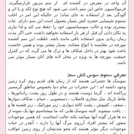
آن واحد در معرض دز کشنده ای از سم مزبور قرارمیگیرند.
فرمولاسیون خاص این سم باعث می شود که هیچ نوع لکه و یا اثر و
آلودگی بعد از استفاده به جای نماند؛ در حالیکه این امر در اغلب
سموم شیمیایی حشره کش بسیار معمول است این سم دارای ثبات
بیشتری بوده و حالت سوسپانسیون خود را حفظ می کند و لذا نیازی
به تکان دادن آن قبل از هر بار استفاده نخواهید داشت حتی اگر مدت
زمان زیادی بدون استفاده باقی مانده باشد. غلظت این سم کشنده
مورچه در مقایسه با انواع مشابه، بسیار بیشتر بوده و همین خاصیت
باعث نفوذ بهتر در داخل شکاف ها و ترک ها می گردد که در کنترل
جمعیت مورچه ها به ویژه در محل لانه های آنان بسیار موثر می
باشد.
معرفی سموم سوس کش سم:
سوسک ها حشراتی هستند که از زمان های قدیم روی کره زمین
وجود داشته اند ؛ این حشرات در تمام دنیا بخصوص مناطق گرمسیر
پراکنده اند ، گرما دوست هستند و در طول روز پشت رادیاتورها ،
نقاط تاریک مثل مجاری فاضلاب ، دستشویی ، حمام ، شکاف دیوارها
، سقف ، کفپوش ، پشت کاغذ دیواری ، زیر موزائیک ، زیر قفسه ها و
… یافت میشوند. البته سوسک هایی که ما میشناسیم تنها یک نمونه از
ده ها هزار گونه آنها میباشد.نکته جالب اینجاست که همین موجودات
منفور که بیشتر افراد آرزوی مرگ آنها را دارند ، آنقدر در حیات
موجودات دیگر مؤثر هستند که محو شدنشان از روی زمین عواقب