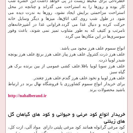
خطرناکی برای محیط زیست در پی خواهد داشت.این حشره شب
کار بوده و روزها را به استراحت می ‌گذراند و چنانچه در محل
استراحت مزاحمتی برایش ایجاد نشود، روزها به ندرت دیده می
‌شود. در طول شب روی کف اتاق‌ها، میزها و دیگر وسایل خانه
حرکت کرده و دنبال غذا می ‌گردد.فراوانی غذا در آشپزخانه‌های
نامرتب و کثیف که به طور متناوب تمیز نمی ‌شوند، باعث وفور
سوسری‌ها در این مکان‌ها می‌ گردد
انواع سموم علف هرز مجود می باشد.
علف هرز ذرت.کنترول علف هرز پیاز.علف هرز برنچ.علف هرز یونچه
شبدر لوبیا ذرت.
علف هرز سویا لوبیا باقلا.علف کشی عمومی از بین برنده برک هر
گیاه سبز.
علف هرز لوبیا و نخود.علف هرز گندم.علف هرز چغندر.
برای خریدار انواع سموم کشاورزی با فروشگاه نهال برند در ارتباط
باشید محصولات برند
http://nahalberand.ir
خریدار انواع کود مرغی و حیوانی و کود های گیاهان گل
های زینتی
کود مرغی گرانوله همانند کود مرغی پلیتی دارای مواد آلی، ازت کل،