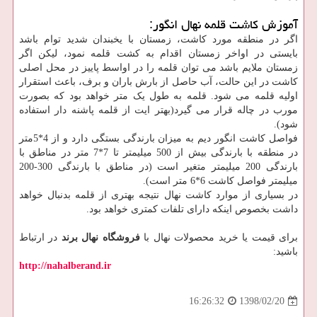
آموزش کاشت قلمه نهال انگور:
اگر در منطقه مورد کاشت، زمستان با یخبندان شدید توام باشد
بایستی در اواخر زمستان اقدام به کشت قلمه نمود، لیکن اگر
زمستان ملایم باشد می توان قلمه را در اواسط پاییز در محل اصلی
کاشت در این حالت، آب حاصل از بارش باران و برف، باعث استقرار
اولیه قلمه می شود. قلمه به طول یک متر خواهد بود که بصورت
مورب در چاله قرار می گیرد(بهتر ایت از قلمه پاشنه دار استفاده
شود).
فواصل کاشت انگور دیم به میزان بارندگی بستگی دارد و از 4*5متر
در منطقه با بارندگی بیش از 500 میلیمتر تا 7*7 متر در مناطق با
بارندگی 200 میلیمتر متغیر است (در مناطق با بارندگی 300-200
میلیمتر فواصل کاشت 6*6 متر است).
در بسیاری از موارد کاشت نهال نتیجه بهتری از قلمه بدنبال خواهد
داشت بخصوص اینکه دارای تلفات کمتری خواهد بود.
برای قیمت یا خرید محصولات نهال با
فروشگاه نهال برند
در ارتباط
باشید:
http://nahalberand.ir
1398/02/20
16:26:32