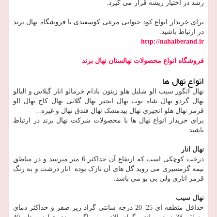
رشد در اختیار ریشه قرار می گیرد.
برای خریدار انواع کود حیوانی مرغی کوسفندی با فروشگاه نهال برند
در ارتباط باشید.
http://nahalberand.ir
فروشگاه انواع محصولات نهالستان نهال برند
انواع نهال ها
نهال انگور سیب الو شلیل هلو زیتون بادام خرمالو انار گیلاس و البالو
نهال گردو نهال شاه توت نهال انجیر نهال گلابی نهال کاج نهال الو
قرمز نهال هلو انجیری نهال بیدمشک نهال فندق نهال و غیره...
برای خریدار انواع نهال ها با محصولات شرکت نهال برند در ارتباط
باشید.
نهال انار
درخت کوچکی است که ارتفاع آن حداکثر 6 متر میرسد و در مناطق
نیمه گرمسیری می روید گل های آن نازک بوده انار درشت و به رنگ
قرمز اناری ولی بی بو می باشد.
نهال سیب
حداقل منطقه ای 25| 20 درجه سانتی گراد زیر صفر و حداکثر دمای