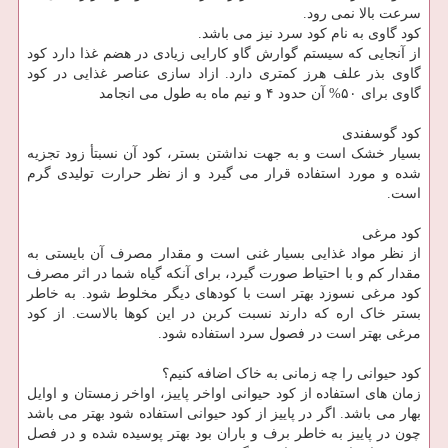
سرعت بالا نمی رود.
کود گاوی به نام کود سرد نیز می باشد.
از آنجایی که سیستم گوارش گاو کارایی زیادی در هضم غذا دارد کود
گاوی بذر علف هرز کمتری دارد. ازاد سازی عناصر غذایی در کود
گاوی برای ۵۰% آن حدود ۴ و نیم ماه به طول می انجامد
کود گوسفندی
بسیار خشک است و به جهت نداشتن بستر، کود آن نسبتأ زود تجزیه
شده و مورد استفاده قرار می گیرد و از نظر حرارت تولیدی گرم
است.
کود مرغی
از نظر مواد غذایی بسیار غنی است و مقدار مصرف آن بایستی به
مقدار کم و با احتیاط صورت گیرد، برای آنکه گیاه شما در اثر مصرف
کود مرغی نسوزد بهتر است با کودهای دیگر مخلوط شود. به خاطر
بستر خاک اره که دارند نسبت کربن در این کوها بالاست. از کود
مرغی بهتر است در فصول سرد استفاده شود.
کود حیوانی را چه زمانی به خاک اضافه کنیم؟
زمان های استفاده از کود حیوانی اواخر پاییز، اواخر زمستان و اوایل
بهار می باشد. اگر در پاییز از کود حیوانی استفاده شود بهتر می باشد
چون در پاییز به خاطر برف و باران بود بهتر پوسیده شده و در فصل