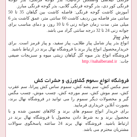
فرنگی کور دی، بذر گوجه فرنگی گلابی، بذر گوجه فرنگی مبارز.
آموزش کاشت گوجه فرنگی: فاصله کاشت بین گیاهان 35 تا 50
سانتی متر فاصله بین ردیف کاشت 60 سانتی متر، عمق کاشت بذر 6
میلی متر، مدت زمان جوانه زنی 6 تا 10 روز، و دمای مناسب برای
جوانه زنی 24 تا 32 درجه سانتی گراد می باشد.
بذر پیاز
انواع بذر پیاز شامل پیاز طلایی، پیاز سفید، و پیاز قرمز است. برای
خریدارمحصول انواع پیاز برند با فروشگاه نهال برند در ارتباط باشید.
فروشگاه انواع بذر میوه گل گیاهان زینتی میوه و سبزیجات صیفی
جات:
http://nahalberand.ir
فروشگاه انواع سموم گشاورزی و حشرات کش
سم مکس کش، سم پشه کش، سموم ساس کش پیرانا، سم عقرب
کش، سم موش کش، سم مورچه کش، چسب موش، چسب مگس
گیر و محصولات دیگر سموم را می توانید در فروشگاه نهال برند،
بصورت آنلاین خریداری فرمایید.
برای خریدار انواع سموم های برند و کالاهای تضمین شده و با
محصول برند و به شرط دادن محصول با فروشگاه نهال برند در
ارتباط باشید. فروشگاه نهال برند 24 ساعته پاسخگوی سوالات
مشتریان محترم می باشد.