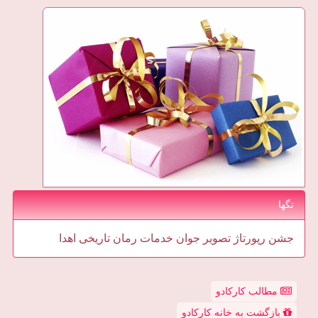
تگها
جشن
رپورتاژ
تصویر
جوان
خدمات
رمان
تاریخی
اهدا
مطالب کارکادو
بازگشت به خانه کارکادو