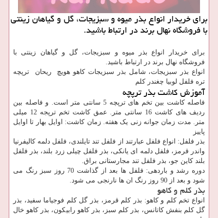
برای خریدار انواع بذر میوه و سبزیجات، گل و گیاهان زینتی
با فروشگاه نهال برند در ارتباط باشید.
برای خریدار انواع بذر میوه و سبزیجات، گل و گیاهان زینتی با
فروشگاه نهال برند در ارتباط باشید.
انواع بذر سبزیجات، شامل بذر سبزیجات کاهو هویچ ریحان ترپچه
تره فلفل لوبیا چغندر کلم
آموزش کاشت بذر ترپچه
فاصله کاشت بین تخم های ترپچه 5 سانتی متر است. و فاصله بین
ردیف های کاشت 16 سانتی متر. عمق کاشت تخم ترپجه 12 میلی
متر. مدت زمان جوانه زنی یک هفته. زمان کاشت: اوایل بهار تا اوایل
پاییز
بذر فلفل: انواع فلفل عبارتند از فلفل تند تایلندی، فلفل دلمه کالیفرنیا
واندر قرمز، فلفل دلمه ای یانکی، بذر فلفل چیلی زرد بلند، بذر فلفل
بلند کاین جو، بذر فلفل تند مجارستانی براق.
دوره رشد و باردهی: فلفل ها بعد از گذاشت 70 روز سبز رنگ می
شود و بعد از 90 روز رنگ ان ها نارنجی می شود.
بذر کلم و کاهو
انواع تخم کلم و کاهو: بذر کلم قرمز، بذر گل کلم فوجیاما سفید، بذر
گل کلم بنفش کاتانس، بذر کلم سبز، بذر کاهو رابیکون، بذر کاهو خال