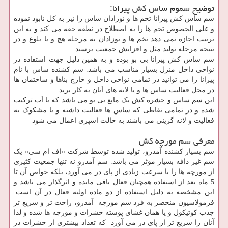
توضیح سموم ساس کش پیرانا:
سم ساس کش پیرانا تخم ها و نوزادان ساس را نیز به کل نابود نموده
و علی الخصوص تخم ها را به اصطلاح در نطفه خفه می کند و به این
ترتیب اجازه نمی دهد تخم ها و نوزادان به مرحله هچ و یا بلوغ و در
نتیجه مرحله تولید مثل و افزایش جمعیت برسند.
سم ساس کش پیرانا بی بو بوده و به همین دلیل جهت استفاده در
نواحی داخل منزل بسیار مناسب می باشد. سم کشنده ساس با نام
پیرانا را می توانید در تمامی نواحی داخل و خارج بناها و ساختمان ها
در محل فعالیت ساس ها و یا لانه های آنان به کار برید.
این سم ساس و حشره کش یک مایع بی بو می باشد که با آب ترکیب
شده و در تمامی نقاطی که ساس ها فعالیت داشته و یا مشکوک به
فعالیت و لانه گزینی می باشند به حالت اسپری اعمال می شود
معرفی سم مورچه کش
سم بسیار کشنده آمدرو، تولید شده توسط شرکت «اف ام سی» یک
سم غیر دافه بسیار موثر می باشد. سم آمدرو نه تنها جمعیت کثیری
از مورچه ها را با سرعت زیادی از پای در می آورد، بلکه خواص آن تا
5 ماه بعد از استفاده همچنان فعال باقی مانده و اثرگذار می باشد و
این مشخصه به دلیل استفاده از دو ماده اولیه فعال در آن است.
فرمولاسیون منحصر به فرد سم مورچه آمدرو، راحت تر و سریع تر
جذب کوتیکول و یا همان غشای پوسته حشرات و مورچه ها شده و لذا
آنان را سریع تر از پای در می آورد که تعداد بیشتری از حشرات در