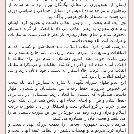
ایشان از نفوذپذیری در مقابل بیگانگان بیزار بود و به شدت از
روحانیون و مراجع ساده اندیش در مسائل اجتماعی و سیاسی دوری
می جست و دوستدار علمای هوشیار و آگاه بود.
وی آیت الله بهجت را دلواپس انقلاب دانست و تصریح كرد: ایشان
پیام های معنوی به رهبر انقلاب می داد تا انقلاب از گزند دشمنان
محفوظ بماند و مقام معظم رهبری باز نظر خاصی نسبت به مقامات
و كرامات آیت الله بهجت داشتند.
مدرسی اشاره كرد: انقلاب اسلامی باید حفظ شود و كسانی كه به
اعتقادات و منابع مالی مردم دست درازی می كنند خائن هستند و باید
روز قیامت جواب دهند. امروز دشمنان با تمام قوا برای مقابله با
انقلاب آماده شده اند و اگر در گذشته مخفیانه و فریبكارانه مقابل
انقلاب كار می كردند، حالا آشكارا به دشمنی خود اذعان دارند و می
خواهند انقلاب را نابود كنند.
این عضو فقهای شورای نگهبان با اشاره به سفارش آیت الله بهجت
در خصوص ضرورت حفظ وحدت بین مسلمانان و شیعیان، اظهار
داشت: همانگونه كه دشمنان ما اتحاد دارند، مسلمانان باز باید برای
حفظ اسلام و قرآن و احیای احكام الهی تلاش كنند، برای اینكه عزت
دنیا و آخرت در گرو اسلام است و استقلال و آزادی كشور به بركت
اسلام و قرآن و دوده رقم می خورد؛ در غیر این صورت دشمنان ما را
می بلعند و هستی مان را مصادره می كنند.
مدرسی یزدی، جمهوری اسلامی را نعمت بزرگ الهی دانست و
اشاره كرد: تحریم ها و تهدیدات دشمن از الطاف خفیه الهی است و