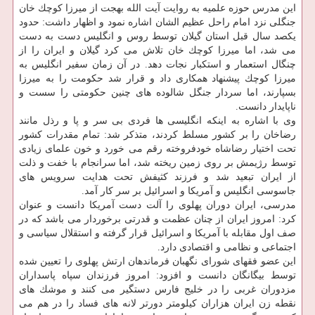
این مدرس حوزه علمیه به روایت آیت الله بهجت از میرزا كوچك خان
جنگلی نزد امام راحل عظیم الشان اشاره نمود و اظهار داشت: حدود
یكصد سال قبل استان گیلان توسط روس و انگلیس دست به دست
می شد، اما میرزا كوچك خان تلاش می كرد گیلان و ایران را از
چنگال استعمار و استكبار نجات دهد. در آن زمان سفیر انگلیس به
میرزا كوچك پیشنهاد همكاری داد و قرار شد حكومت را به میرزا
بسپارند، اما سردار جنگل شالوده های چنین حكومتی را سست و
ناپایدار دانست.
وی با اشاره به اینكه انگلیسی ها فردی بی سر و پا و رذل مانند
رضاخان را بر كشور مسلط كردند، متذكر شد: تمام مقدرات كشور
تحت اختیار رضاشاه خودفروخته رقم می خورد و خون علمای زیادی
توسط رژیمش بر روی زمین ریخته شد، اما سرانجام با خفت و ذلت
از ایران تبعید شد و فرزند كثیفش تحت هدایت سرویس های
جاسوسی انگلیس و آمریكا و اسرائیل بر سر كار آمد.
مدرسی، ایران دوران پهلوی را آلت دست آمریكا دانست و عنوان
كرد: امروز ایران از چنان عظمت و قدرتی برخوردار می باشد كه در
صف اول مقابله با آمریكا و اسرائیل قرار گرفته و استقلال سیاسی و
اجتماعی و نظامی و اقتصادی دارد.
این عضو فقهای شورای نگهبان فرماندهان ارتش پهلوی را تعیین شده
توسط بیگانگان دانست و افزود: امروز فرزندان سپاه پاسداران
مزدوران غربی را در خلیج فارس دستگیر می كنند و موشك های
نقطه زن ایران هزاران كیلومتر دورتر لانه های فساد را در هم می