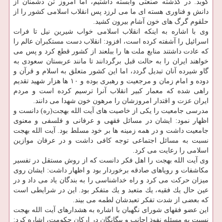
كوبد. در گذشته صنعتی وابسته داشتیم، اما امروز تن دشمنان از
دانش و فناوری هسته ای ما می لرزد پس انقلاب اسلامی كشور را از
حلقوم گرگ های خون آشام بیرون كشید.
وی با اشاره به اینكه انقلاب اسلامی خواب شیرین نیل تا فرات
اسرائیل را آشفته كرده است، افزود: انقلاب دست مستكبران عالم را
كه عادت داشتند منابع ملت ها را ببلعند از كشور قطع كرد و پس می
خواهند ایران را به حالت قبل برگردانند تا مانند عربستان سعودی به
گاو شیرده آنان تبدیل گردد، اما این كشور متعلق به اسلام و قرآن و
دوده و امام زمان و مرجعیت و رهبری بوده و ۱۰ ها هزار شهید تقدیم
راهی شده كه معمار كبیر انقلاب آنرا ترسیم كرده است و مردم
ایران عزت و اقتدار امروزشان را مرهون خون شهدا می دانند.
مدرسی جامعیت را یكی از خاصیت های آیت الله بهجت(ره) دانست و
اظهار نمود: ایشان در مسائل فقهی و عرفانی و فلسفی و معنوی
جامعیت داشت و در همه زمینه ها بر خود مسلط بود. آیت الله بهجت
نسبت به مسائل اجتماعی توجه كافی داشت و در عرفان موازین
اسلامی را رعایت می كرد.
وی آیت الله بهجت را اهل فكر دانست كه از روش مستقل در تفسیر
مكاشفات و رویاهای صادقه برخوردار بود و اظهار داشت: ایشان روی
میزان حركت می كرد و راه خداشناسی را به بندگان یاد می داد و در
عین حال یك فقیه، یك متعبد و یك متفكر بود. این در شرایطی است
كه بعضی از شدت تفكر تعبدشان لطمه می بیند.
این عضو فقهای شورای نگهبان با اشاره به هشدارهای آیت الله بهجت
نسبت به مسئله نفوذ اجانب و بیگانگان در اركان حكومت، اشاره كرد: