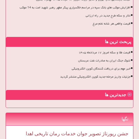
افزایش موکب های بانک سپه در مراسم خاکسپاری پیکر مطهر رهبر شهید امت به 14 موکب
دلار و سکه طرح جدید در راه ارزانی
قیمت واقعی هر شانه تخم مرغ
پربحث ترین ها
قیمت طلا و سکه امروز ۱۷ مردادماه ۱۴۰۵
شوک جنگ ایران به صادرات نفت عربستان
خبر مهم برای دریافت کنندگان کوپن الکترونیکی
جزئیات واریز مرحله جدید کوپن الکترونیکی منتشر گردید
جدیدترین ها
تگها
جشن
رپورتاژ
تصویر
جوان
خدمات
رمان
تاریخی
اهدا