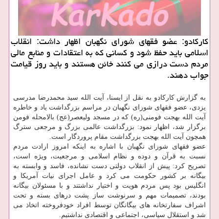
كاركادو: عضو فقهای شورای نگهبان اظهار داشت: انقلاب
اسلامی باید حفظ شود و كسانی كه به اعتقادات و منابع مالی
مردم دست درازی می كنند خائن هستند و باید روز قیامت
جواب دهند.
به گزارش كاركادو به نقل از ایسنا، آیت الله سید محمدرضا مدرسی
یزدی، عضو فقهای شورای نگهبان در مراسم بزرگداشت یاد و خاطره
آیت الله بهجت فومنی(ره) كه در مسجد ولیعصر(عج) بالامحله فومن
برگزار شد، اظهار نمود: بزرگداشت عالمی بزرگ و مرجعی سترگ
همچون آیت الله بهجت بزرگداشت مقام پروردگار است.
عضو فقهای شورای نگهبان با اشاره به اینكه امروز ارادت مردم
نسبت به قرآن و دوده و نظام اسلامی و مرجعیت، ویژه است،
تصریح كرد: پیش از انقلاب دولتی دست نشانده، فاسد و وابسته به
بیگانه بر كشور حكومت می كرد و عامل اجرای نیات آمریكا و
انگلیس بود پس مردم هویت و اختیار نداشتند و با مسئولان بیگانه
بودند، تصمیمات مهم و سرنوشت ساز پشت درهای بسته و تحت
اشراف سفارتخانه های بیگانگان توسط افراد خودفروخته اتخاذ می
شد و استقلال سیاسی، اجتماعی و اقتصادی نداشتیم.