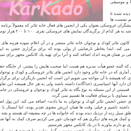
ا و موسیقی
یده شده تا
هم نشست ها
شگران عروسكی بعنوان یكی از انجمن های فعال خانه تئاتر كه معمولاً برنامه 
مشهور برگزار می نماید، مشخص شد به هر كدام از برگزیدگان 
نون تئاتر كودك و نوجوان خانه تئاتر منتشر و در آن اعلام نموده هزینه های 
كند، ابتدا بخاطر نارضایتی از پولی بوده كه برای برگزاری جشن به ای
ی بر همان هزینه اندك اضافه كنند و آنرا برای تهیه یك كانكس مجهز برای سی
 كه البته عضو هیأت مدیره هم هست اما صحبت هایش را بیشتر، از جایگاه ح
 آماری كه در خانه تئاتر وجود دارد انجمن های تئاتر عروسكی و كودك و نوجوا
چیزی كه همیشه با آن مواجه می شویم این است كه انجمن بازیگران برای برگز
ان دارد آنها اسپانسری (جداگانه) داشته باشند ولی به هر حال همیشه این تفا
سمتی از این مسئله به نوع نگاه به تئاتر كودك و نوجوان و عروسكی در جام
اه مساوی یا برمبنای فعالیت ها تقسیم نمی گردد.
ی جشن انجمن تئاتر كودك و نوجوان به ما دادند» اضافه می كند: این پول اصل
اشته باشیم و خیلی وقت ها همان ارزش معنوی تقدیر بوده، اما امسال با ع
طق سیل زده از نزدیك دیده بودند كه خانواده ها در چه مضیقه ای هستند و بچه ه
ل و كمك هزینه های دیگری هم كه خودمان جور می كردیم صرف كمك به آنها شو
نو دارند بیاورند تا در یك كانكس مجهز بفرستیم.
درا با رقمی كه در شأن این انجمن نیست برگزار نماییم. ما همیشه فروتنی كرد