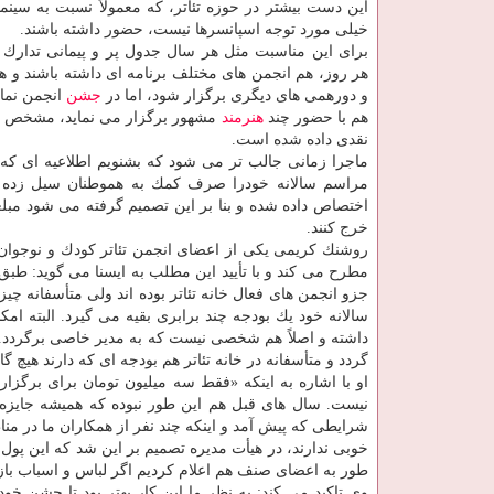
این دست بیشتر در حوزه تئاتر، كه معمولاً نسبت به سینم
خیلی مورد توجه اسپانسرها نیست، حضور داشته باشند.
برای این مناسبت مثل هر سال جدول پر و پیمانی تدارك د
هر روز، هم انجمن های مختلف برنامه ای داشته باشند و 
و دورهمی های دیگری برگزار شود، اما در
جشن
انجمن نمای
هم با حضور چند
هنرمند
نقدی داده شده است.
ماجرا زمانی جالب تر می شود كه بشنویم اطلاعیه ای كه كا
مراسم سالانه خودرا صرف كمك به هموطنان سیل زده می 
اختصاص داده شده و بنا بر این تصمیم گرفته می شود مبلغ
خرج كنند.
روشنك كریمی یكی از اعضای انجمن تئاتر كودك و نوجوان
مطرح می كند و با تأیید این مطلب به ایسنا می گوید: طبق
جزو انجمن های فعال خانه تئاتر بوده اند ولی متأسفانه 
سالانه خود یك بودجه چند برابری بقیه می گیرد. البته امك
داشته و اصلاً هم شخصی نیست كه به مدیر خاصی برگردد. ق
گردد و متأسفانه در خانه تئاتر هم بودجه ای كه دارند هیچ گ
او با اشاره به اینكه «فقط سه میلیون تومان برای برگزار
نیست. سال های قبل هم این طور نبوده كه همیشه جایزه د
شرایطی كه پیش آمد و اینكه چند نفر از همكاران ما در منا
خوبی ندارند، در هیأت مدیره تصمیم بر این شد كه این پو
طور به اعضای صنف هم اعلام كردیم اگر لباس و اسباب بازی 
وی تاكید می كند: به نظر ما این كار بهتر بود تا جشن خو