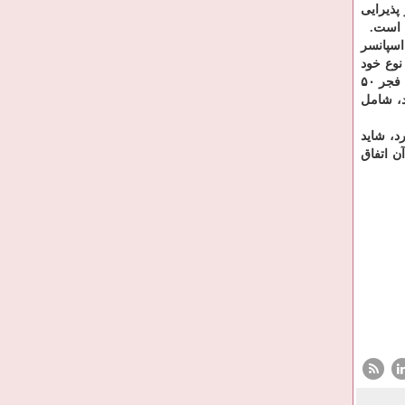
پذیرایی
اسپانسر
 رقم ها هم در نوع خود
عجیب است چون همین دو سه ماه قبل بر اساس گزارش سازمان سینمایی اجاره یك شب سالن همایش های برج میلاد در جشنواره فیلم فجر ۵۰
د، شامل
د، شاید
آن اتفاق