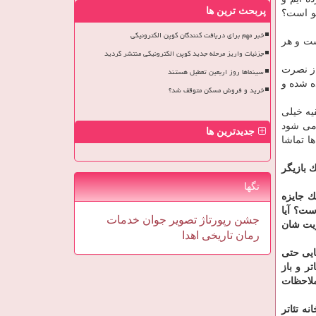
پربحث ترین ها
نین بودجه ای در شأن انجمن تئاتر كودك و نوجوان با ۳۵۰ نفر عضو است؟
خبر مهم برای دریافت کنندگان کوپن الکترونیکی
ست و هر
جزئیات واریز مرحله جدید کوپن الکترونیکی منتشر گردید
از نصرت
سینماها روز اربعین تعطیل هستند
ه شده و
خرید و فروش مسکن متوقف شد؟
یه خیلی
 می شود
جدیدترین ها
ا تماشا
 بازیگر
تگها
ك جایزه
ست؟ آیا
جشن
رپورتاژ
تصویر
جوان
خدمات
ریت شان
رمان
تاریخی
اهدا
ایی حتی
ر و باز
ملاحظات
ه تئاتر