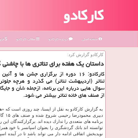
کارکادو
صفحه اصلی
درباره كاركادو
مطالب كاركادو
فروش
كاركادو گزارش كرد:
داستان یك هفته برای تئاتری ها با چاشنی گ
كاركادو: ۱۶ دوره از برگزاری جشن ها و آئی
تئاتر (اردیبهشت تئاتر) می گذرد و هرچه جلوتر
سوال هایی درباره این برنامه، ازجمله شأن و جایگا
از صنف های خانه تئاتر بیشتر می شود.
به گزارش كاركادو به نقل از ایسنا، چند روزی است كه «هفت
دبیری محمودرضا رحیمی شروع شده و صنف های ۱۵ گانه خانه
برنامه های متعددی را تدارك دیده اند. برگزاركنندگان این ر
توانسته اند بانك گردشگری را بعنوان اسپانسر با خود همراه
نویدبخش اتفاقی ادامه دار می تواند باشد تا در آینده اسپ