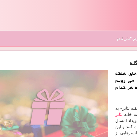
 آنلاین کادو
له
ن های هفته
 می رویم
ه هر كدام
ه تئاتر» به
تئاتر
ویداد امسال
 كنند و این
انسرهایی از