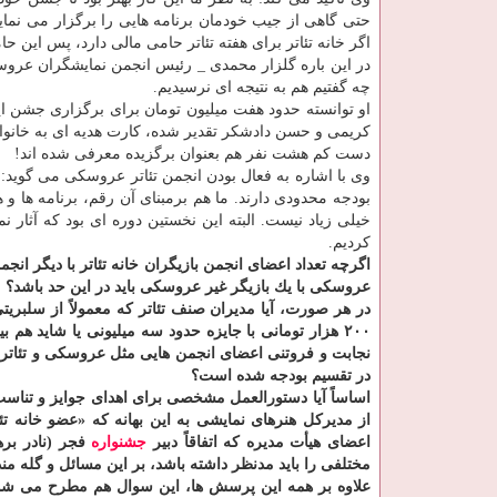
اگر خانه تئاتر برای هفته تئاتر حامی مالی دارد، پس این ح
در این باره گلزار محمدی _ رئیس انجمن نمایشگران عروسك
چه گفتیم هم به نتیجه ای نرسیدیم.
او توانسته حدود هفت میلیون تومان برای برگزاری جشن ای
كریمی و حسن دادشكر تقدیر شده، كارت هدیه ای به خانو
دست كم هشت نفر هم بعنوان برگزیده معرفی شده اند!
وی با اشاره به فعال بودن انجمن تئاتر عروسكی می گوید: 
بودجه محدودی دارند. ما هم برمبنای آن رقم، برنامه ها و ه
خیلی زیاد نیست. البته این نخستین دوره ای بود كه آثار ن
كردیم.
اگرچه تعداد اعضای انجمن بازیگران خانه تئاتر با دیگر انج
عروسكی با یك بازیگر غیر عروسكی باید در این حد باشد؟
در هر صورت، آیا مدیران صنف تئاتر كه معمولاً از سلبریتی
۲۰۰ هزار تومانی با جایزه حدود سه میلیونی یا شاید 
نجابت و فروتنی اعضای انجمن هایی مثل عروسكی و تئاتر كو
در تقسیم بودجه شده است؟
اساساً آیا دستورالعمل مشخصی برای اهدای جوایز و تناسب م
از مدیركل هنرهای نمایشی به این بهانه كه «عضو خانه تئات
اعضای هیأت مدیره كه اتفاقاً دبیر
جشنواره
فجر (نادر بر
مختلفی را باید مدنظر داشته باشد، بر این مسائل و گله من
علاوه بر همه این پرسش ها، این سوال هم مطرح می شود كه