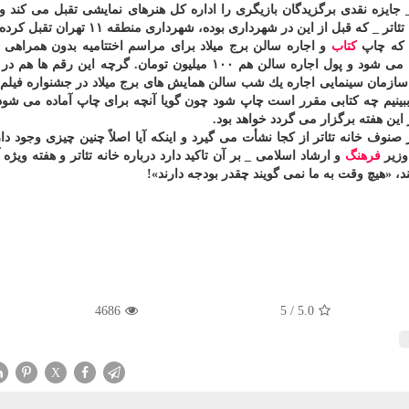
ایزه نقدی برگزیدگان بازیگری را اداره كل هنرهای نمایشی تقبل می كند و 
قبل از این در شهرداری بوده، شهرداری منطقه ۱۱ تهران تقبل كرده است.
 كه چاپ
كتاب
و اجاره سالن برج میلاد برای مراسم اختتامیه بدون همراهی 
ممكن نمی شد، چونكه پول چاپ كتاب ۱۵۰ میلیون تومان می شود و پول اجاره سالن هم ۱۰۰ میلیون تومان. گرچه این
تا ببینیم چه كتابی مقرر است چاپ شود چون گویا آنچه برای چاپ آماده می شو
ین هفته برگزار می گردد خواهد بود.
وف خانه تئاتر از كجا نشأت می گیرد و اینكه آیا اصلاً چنین چیزی وجود دار
وزیر
فرهنگ
و ارشاد اسلامی _ بر آن تاكید دارد درباره خانه تئاتر و هفته ویژه 
د، «هیچ وقت به ما نمی گویند چقدر بودجه دارند»!
4686
5
/
5.0
X