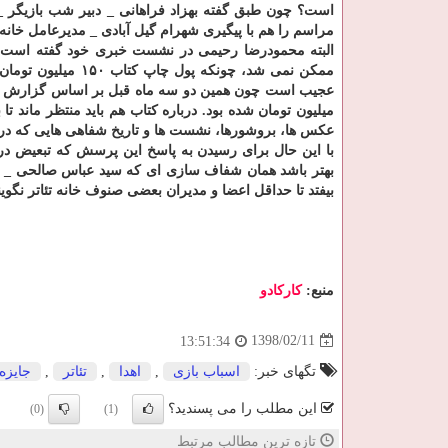
است؟ چون طبق گفته بهزاد فراهانی _ دبیر شب بازیگر _ ج
مراسم را هم با پیگیری شهرام گیل آبادی _ مدیرعامل خانه تئاتر _ كه 
البته محمودرضا رحیمی در نشست خبری خود گفته است
میلیون تومان شده بود. درباره كتاب هم باید منتظر ماند 
عكس ها، بروشورها، نشست ها و تاریخ شفاهی هایی كه در ا
با این حال برای رسیدن به پاسخ این پرسش كه تبعیض در صن
بهتر باشد همان شفاف سازی ای كه سید عباس صالحی _ 
بیفتد تا حداقل اعضا و مدیران بعضی صنوف خانه تئاتر نگوین
منبع:
كاركادو
1398/02/11
13:51:34
تگهای خبر:
اسباب بازی
,
اهدا
,
تئاتر
,
جایزه
این مطلب را می پسندید؟
(0)
(1)
تازه ترین مطالب مرتبط