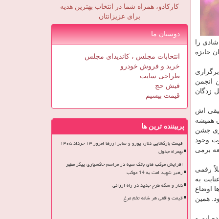
کارکادو، همراه شما در انتخاب بهترین هدیه
برای عزیزانتان
دوستان ما
شادی را
نمایش های عروسكی نفری ۱۰۰ تا ۲۰۰ هزار تومان جایزه
انتخابات مجلس ، کاندیدای مجلس
خرید و فروش خودرو
برگزاری
طراحی سایت
ن انجمن
فیش حج
ل زدگان
قیمت بیسیم
قیقی اش
ن همیشه
پربیننده ترین ها
اری جشن
وت وجود
قیمت بازگشایی دلار، یورو و سایر ارزها امروز ۱۳ خرداد ۱۴۰۵
عه برمی
بهمراه جدول
افزایش موکب های بانک سپه در مراسم خاکسپاری پیکر مطهر
اً رقمی
رهبر شهید امت به 14 موکب
نایت به
دلار و سکه طرح جدید در راه ارزانی
ا اوضاع
قیمت واقعی هر شانه تخم مرغ
د. همین
ه ایم و