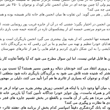
حتی گاهی از جیب خودمان برنامه هایی را برگزار می نماییم ولی آیا چ
امی چه می كند؟
ی _ هم می گوید: این تفاوت ها میان انجمن های خانه تئاتر همیشه بوده و ه
ن انجمن در اختیار بگیرد؛ جشنی كه در آن از جایزه غریب پور رونمایی شده، 
اده مرحوم مرتضی خمسه ای از پیشكسوتان تازه در گذشته خیمه شب بازی داد
همیشه تنها انجمنی كه از بقیه پول بیشتری می گیرد انجمن بازیگران است و بق
دایای خودرا تنظیم و تهیه می نماییم و بنا بر این رقمی كه به برگزیدگان داده
مایشی را به این شكل داوری كردیم و فیلم هایی را هم از تئاترهای شهرستان ه
من ها قابل قیاس نیست، اما این سوال مطرح می شود كه آیا واقعاً تفاوت كار یك
 پروری انتقاد می كنند خودشان دنباله رو همین مسیر هستند؟ آیا نسبتِ بین ی
هم بیشتر كه شنیده شده تلاش می شود به برگزیدگان بازیگری داده شود منطقی ا
دك و نوجوان كه بسیاری از تئاتری ها هم آنرا تأیید می كنند، دلیلی بر مهجو
یان آنها وجود دارد یا اینكه هر انجمنی زورش بیشتر بچربد می تواند از هر ج
ر و همراه ماست»، پول جوایز خودرا جداگانه تأمین كند؟ آیا بازرس خانه تئات
هانی مرند) هم یكی از آن هاست و بالقطع در بخش تقسیم جایزه های فجر 
دی ها نظارت و پیگیری می كنند؟
 بانك گردشگری دقیقاً اسپانسر كدام بخش از برنامه های «هفته تئاتر» خان