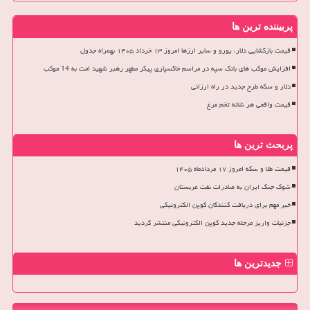
پربیننده ترین ها
قیمت بازگشایی دلار، یورو و سایر ارزها امروز ۱۳ خرداد ۱۴۰۵ بهمراه جدول
افزایش موکب های بانک سپه در مراسم خاکسپاری پیکر مطهر رهبر شهید امت به 14 موکب
دلار و سکه طرح جدید در راه ارزانی
قیمت واقعی هر شانه تخم مرغ
پربحث ترین ها
قیمت طلا و سکه امروز ۱۷ مردادماه ۱۴۰۵
شوک جنگ ایران به صادرات نفت عربستان
خبر مهم برای دریافت کنندگان کوپن الکترونیکی
جزئیات واریز مرحله جدید کوپن الکترونیکی منتشر گردید
جدیدترین ها