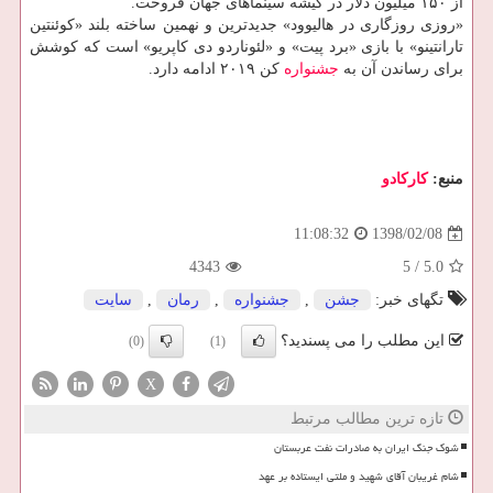
از ۱۵۰ میلیون دلار در گیشه سینماهای جهان فروخت.
«روزی روزگاری در هالیوود» جدیدترین و نهمین ساخته بلند «كوئنتین
تارانتینو» با بازی «برد پیت» و «لئوناردو دی كاپریو» است كه كوشش
برای رساندن آن به
جشنواره
كن ۲۰۱۹ ادامه دارد.
منبع:
كاركادو
1398/02/08
11:08:32
4343
5
/
5.0
تگهای خبر:
جشن
,
جشنواره
,
رمان
,
سایت
این مطلب را می پسندید؟
(0)
(1)
X
تازه ترین مطالب مرتبط
شوک جنگ ایران به صادرات نفت عربستان
شام غریبان آقای شهید و ملتی ایستاده بر عهد