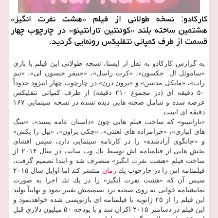
كاركادو: نسخه طولانی از فیلم «هشت نفرت انگیز»
هشتمین ساخته بلند «كوئنتین تارانتینو» در چارچوب چهار
قسمت از طرف كمپانی نتفلیكس رونمایی گردید.
به گزارش كاركادو به نقل از ایسنا، نسخه طولانی این فیلم با بازی
«ساموئل ال. جكسون»، «كرت راسل»، «جنیفر جیسون لی»، «تیم
راث»، «مایكل مدسن» و «برون درن» در چارچوب چهار اپیزود حدوداً
۵۰ دقیقه ای (در مجموع ۲۱۰ دقیقه) از طرف كمپانی نتفلیكس
عرضه شده و شامل صحنه هایی دیده نشده در نسخه سینمایی ۱۶۷
دقیقه ای است.
«تارانتینو» كه ساخت فیلم هایی چون «داستان عامه پسند»، «سگ
های انباری»، «حرامزاده های لعنتی»، «جكی براون»، «بیل را بكش»
و «جانگوی آزادشده» را در كارنامه سینمایی دارد، سپس افشای
بخش هایی از فیلمنامه اش توسط یك وب سایت در سال ۲۰۱۴ از
ساخت فیلم «هشت نفرت انگیز» منصرف شد و ابتدا تصمیم گرفت،
فیلمنامه اش را در چارچوب یك
رمان
منتشر كند اما اوایل سال ۲۰۱۵
سپس آن كه «هشت نفرت انگیز» را در یك تك اجرا به صورت
نمایشنامه خوانی به روی صحنه برد تصمیمش تغییر نمود و نهایتاً تولید
این فیلم را از ۲۵ ژانویه با فیلمنامه ای بازنویسی شده خواهدنمود و
این فیلم در دسامبر ۲۰۱۵ اكران شد و با بودجه ۵۰ میلیون دلاری قبل