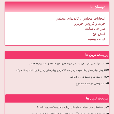
دوستان ما
انتخابات مجلس ، کاندیدای مجلس
خرید و فروش خودرو
طراحی سایت
فیش حج
قیمت بیسیم
پربیننده ترین ها
قیمت بازگشایی دلار، یورو و سایر ارزها امروز ۱۳ خرداد ۱۴۰۵ بهمراه جدول
افزایش موکب های بانک سپه در مراسم خاکسپاری پیکر مطهر رهبر شهید امت به 14 موکب
دلار و سکه طرح جدید در راه ارزانی
قیمت واقعی هر شانه تخم مرغ
پربحث ترین ها
چرا هماهنگی میان سیاست های مالی، پولی و ارزی یک ضرورت است؟
وقتی هیولای موبایل، تبلت و آی پد به قاتل دوران کودکی تبدیل می شوند