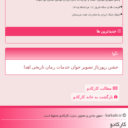
قیمت طلا و سکه امروز ۱۷ مردادماه ۱۴۰۵
شوک جنگ ایران به صادرات نفت عربستان
جدیدترین ها
تگها
جشن
رپورتاژ
تصویر
جوان
خدمات
رمان
تاریخی
اهدا
مطالب کارکادو
بازگشت به خانه کارکادو
karkado.ir - حقوق مادی و معنوی سایت كاركادو محفوظ است
كاركادو