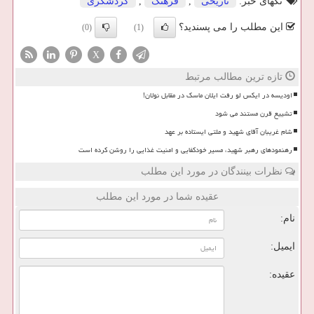
تگهای خبر:
تاریخی
,
فرهنگ
,
گردشگری
این مطلب را می پسندید؟
(0)
(1)
X
تازه ترین مطالب مرتبط
اودیسه در ایکس لو رفت ایلان ماسک در مقابل نولان!
تشییع قرن مستند می شود
شام غریبان آقای شهید و ملتی ایستاده بر عهد
رهنمودهای رهبر شهید، مسیر خودکفایی و امنیت غذایی را روشن کرده است
نظرات بینندگان در مورد این مطلب
عقیده شما در مورد این مطلب
نام:
ایمیل:
عقیده: