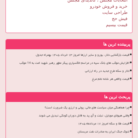
انتخابات مجلس ، کاندیدای مجلس
خرید و فروش خودرو
طراحی سایت
فیش حج
قیمت بیسیم
پربیننده ترین ها
قیمت بازگشایی دلار، یورو و سایر ارزها امروز ۱۳ خرداد ۱۴۰۵ بهمراه جدول
افزایش موکب های بانک سپه در مراسم خاکسپاری پیکر مطهر رهبر شهید امت به 14 موکب
دلار و سکه طرح جدید در راه ارزانی
قیمت واقعی هر شانه تخم مرغ
پربحث ترین ها
چرا هماهنگی میان سیاست های مالی، پولی و ارزی یک ضرورت است؟
وقتی هیولای موبایل، تبلت و آی پد به قاتل دوران کودکی تبدیل می شوند
قیمت طلا و سکه امروز ۱۷ مردادماه ۱۴۰۵
شوک جنگ ایران به صادرات نفت عربستان