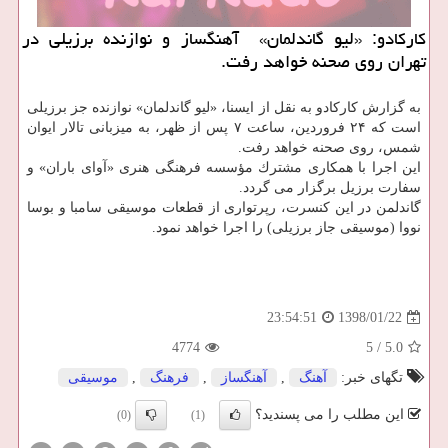
كاركادو: «لیو گاندلمان» آهنگساز و نوازنده برزیلی در
تهران روی صحنه خواهد رفت.
به گزارش كاركادو به نقل از ایسنا، «لیو گاندلمان» نوازنده جز برزیلی
است كه ۲۴ فروردین، ساعت ۷ پس از ظهر، به میزبانی تالار ایوان
شمس، روی صحنه خواهد رفت.
این اجرا با همكاری مشترك مؤسسه فرهنگی هنری «آوای باران» و
سفارت برزیل برگزار می گردد.
گاندلمن در این كنسرت، رپرتواری از قطعات موسیقی سامبا و بوسا
نووا (موسیقی جاز برزیلی) را اجرا خواهد نمود.
1398/01/22
23:54:51
4774
5
/
5.0
تگهای خبر:
آهنگ
,
آهنگساز
,
فرهنگ
,
موسیقی
این مطلب را می پسندید؟
(0)
(1)