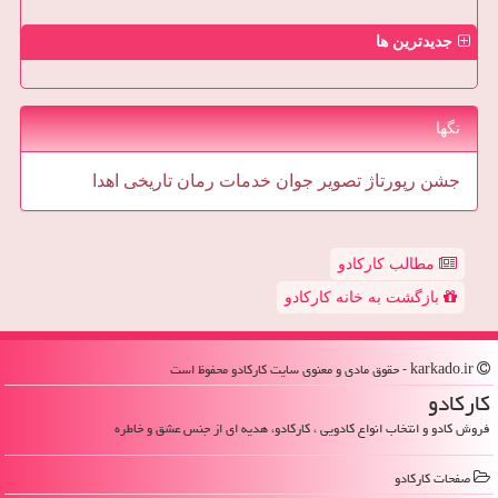
جدیدترین ها
تگها
جشن
رپورتاژ
تصویر
جوان
خدمات
رمان
تاریخی
اهدا
مطالب کارکادو
بازگشت به خانه کارکادو
karkado.ir - حقوق مادی و معنوی سایت كاركادو محفوظ است
كاركادو
فروش کادو و انتخاب انواع کادویی ، کارکادو، هدیه ای از جنس عشق و خاطره
صفحات كاركادو